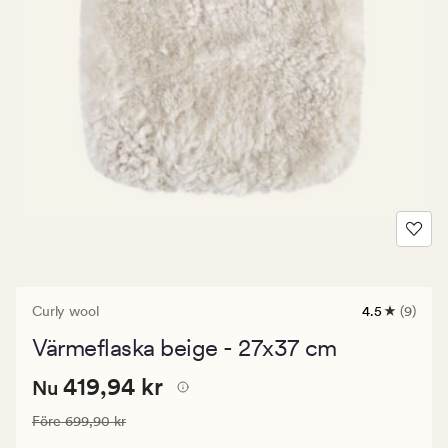
Curly wool
4.5
(9)
9
omdömen
Värmeflaska beige - 27x37 cm
med
ett
Nuvarande
Nuvarande pris
419,94 kr
genomsnittl
419,94 kr
Nu
betyg
pris
på
Ordinarie pris
699,90 kr
Före
699,90 kr
419,94
4.5