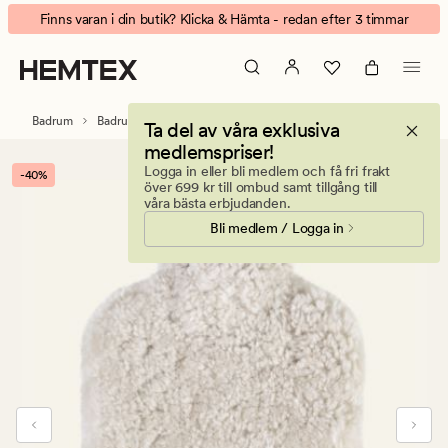
Curly
Animerad
Finns varan i din butik? Klicka & Hämta - redan efter 3 timmar
wool
banner.
värmeflaska
Klicka
beige
på
ESCAPE
Badrum
Badrumstillbehör
Ta del av våra exklusiva
för
medlemspriser!
att
Logga in eller bli medlem och få fri frakt
-40%
pausa.
över 699 kr till ombud samt tillgång till
våra bästa erbjudanden.
Bli medlem / Logga in