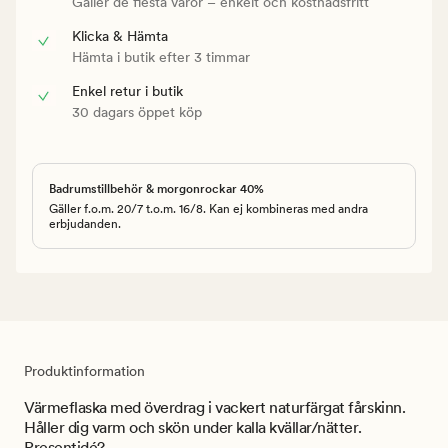
Gäller de flesta varor – enkelt och kostnadsfritt
Klicka & Hämta
Hämta i butik efter 3 timmar
Enkel retur i butik
30 dagars öppet köp
Badrumstillbehör & morgonrockar 40%
Gäller f.o.m. 20/7 t.o.m. 16/8. Kan ej kombineras med andra
erbjudanden.
Produktinformation
Värmeflaska med överdrag i vackert naturfärgat fårskinn.
Håller dig varm och skön under kalla kvällar/nätter.
Presentidé?