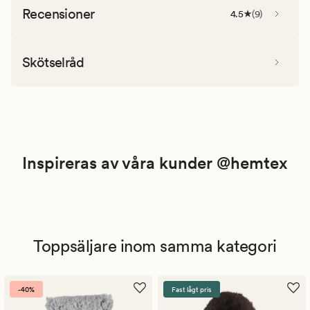
Recensioner
4.5
(
9
)
Skötselråd
Inspireras av våra kunder @hemtex
Toppsäljare inom samma kategori
-40%
Fast lågt pris