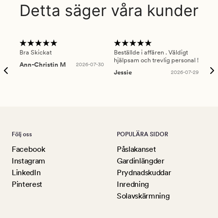
Detta säger våra kunder
Bra Skickat
Beställde i affären . Väldigt
Smi
hjälpsam och trevlig personal !
lev
Ann-Christin M
2026-07-30
han
Jessie
2026-07-29
Lu
Följ oss
POPULÄRA SIDOR
Facebook
Påslakanset
Instagram
Gardinlängder
LinkedIn
Prydnadskuddar
Pinterest
Inredning
Solavskärmning