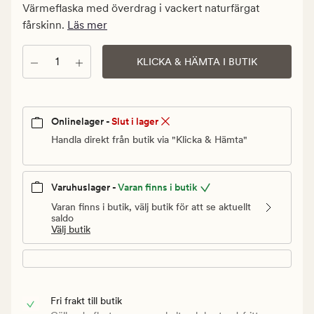
kr.
Värmeflaska med överdrag i vackert naturfärgat
Ordinarie
fårskinn.
Läs mer
pris
699,90
Antal
KLICKA & HÄMTA I BUTIK
kr
Onlinelager -
Slut i lager
Handla direkt från butik via "Klicka & Hämta"
Varuhuslager -
Varan finns i butik
Varan finns i butik, välj butik för att se aktuellt
saldo
Välj butik
Fri frakt till butik