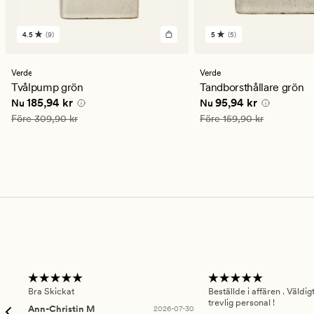
4.5
(9)
5
(5)
9
5
omdömen
omdömen
med
med
ett
ett
Verde
Verde
genomsnittligt
genomsnittligt
Tvålpump grön
Tandborsthållare grön
betyg
betyg
Nuvarande pris
185,94 kr
Nuvarande pris
95,94 
185,94 kr
95,94 kr
Nu
Nu
på
på
4.5
5
Ordinarie pris
309,90 kr
Ordinarie pris
159,90 kr
Före
309,90 kr
Före
159,90 kr
Bra Skickat
Beställde i affären . Väldi
trevlig personal !
Ann-Christin M
2026-07-30