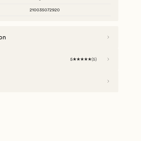
210035072920
on
5
(
5
)