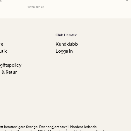
Am
2026-07-28
Club Hemtex
ce
Kundklubb
utik
Logga in
iftspolicy
 & Retur
tt hemtrevligare Sverige. Det har gjort oss till Nordens ledande