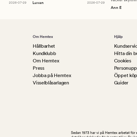
2026-07-29
Luvan
2026-07-29
Ann E
Om Hemtex
Hjälp
Hållbarhet
Kundservi
Kundklubb
Hitta din b
Om Hemtex
Cookies
Press
Personuppg
Jobba på Hemtex
Öppet köp
Visselblåsarlagen
Guider
Sedan 1973 har vi på Hemtex arbetat för e