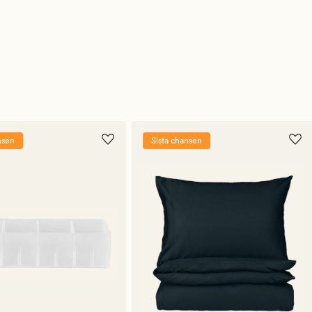
nsen
Sista chansen