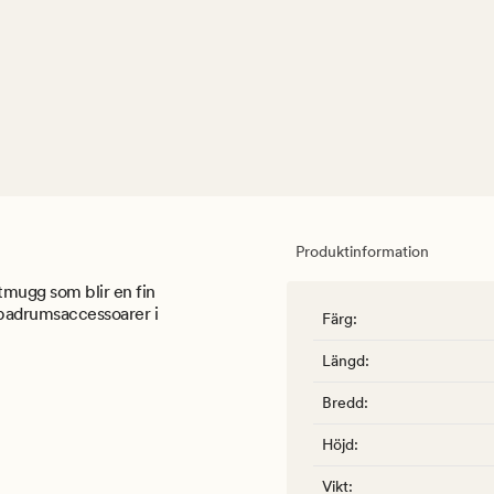
Produktinformation
tmugg som blir en fin
 badrumsaccessoarer i
Färg
:
Längd
:
Bredd
:
Höjd
:
Vikt
: