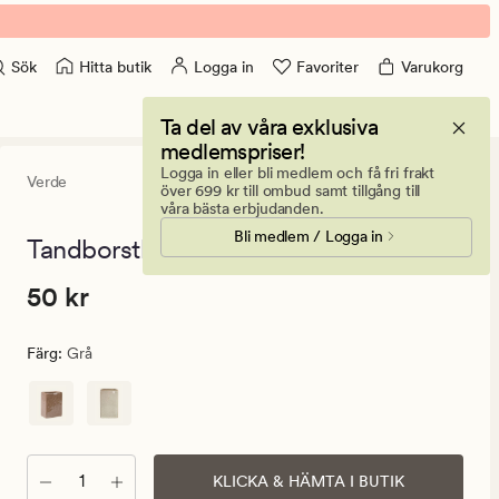
Hitta butik
Logga in
Favoriter
Varukorg
Sök
Ta del av våra exklusiva
medlemspriser!
Logga in eller bli medlem och få fri frakt
Verde
5
(5)
5
över 699 kr till ombud samt tillgång till
omdömen
våra bästa erbjudanden.
med
Bli medlem / Logga in
ett
Tandborsthållare grå - 7,2x7,2x11 cm
genomsnitt
betyg
Pris
Pris
50 kr
50 kr
på
5
50
kr.
Färg
:
Grå
Ordinarie
pris
50
kr
Antal
KLICKA & HÄMTA I BUTIK