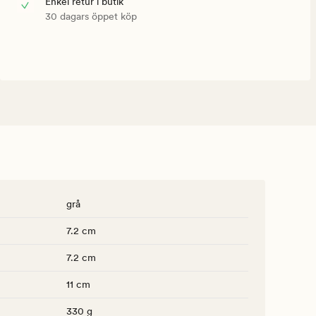
Enkel retur i butik
30 dagars öppet köp
grå
7.2 cm
7.2 cm
11 cm
330 g