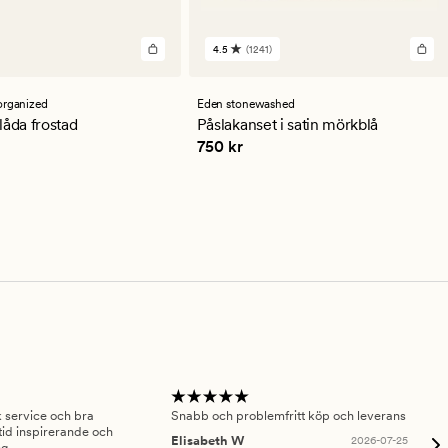
4.5
(1241)
1241
en
omdömen
med
ett
organized
Eden stonewashed
ittligt
genomsnittligt
låda frostad
Påslakanset i satin mörkblå
betyg
Pris
750 kr
750 kr
på
4.5
sk service och bra
Snabb och problemfritt köp och leverans
Had
id inspirerande och
fru
Elisabeth W
2026-07-25
ng