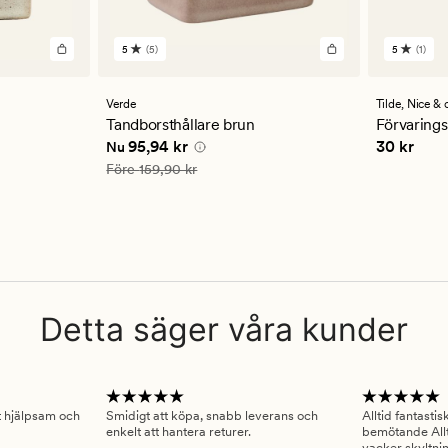
5
(5)
5
(1)
5
1
omdömen
omdöm
med
med
ett
ett
Verde
Tilde,
Nice & 
genomsnittligt
genomsn
Tandborsthållare brun
Förvarings
betyg
betyg
kr
Nuvarande pris
95,94 kr
Pris
30 kr
95,94 kr
30 kr
Nu
på
på
5
5
Ordinarie pris
159,90 kr
Före
159,90 kr
Detta säger våra kunder
gt hjälpsam och
Smidigt att köpa, snabb leverans och
Alltid fantasti
enkelt att hantera returer.
bemötande Allt
vacker skyltni