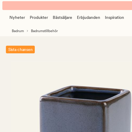
Verde
Animerad
tandborsthållare
banner.
grå
Nyheter
Produkter
Bästsäljare
Erbjudanden
Inspiration
Klicka
på
Badrum
Badrumstillbehör
ESCAPE
för
att
Sista chansen
pausa.