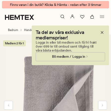
Leona
Animerad
Finns varan i din butik? Klicka & Hämta - redan efter 3 timmar
handduk
banner.
grå
Klicka
på
ESCAPE
Badrum
Handdukar & badlakan
Badlakan
Ta del av våra exklusiva
för
medlemspriser!
att
Logga in eller bli medlem och få fri frakt
Medlem 2 för 1
pausa.
över 699 kr till ombud samt tillgång till
våra bästa erbjudanden.
Bli medlem / Logga in