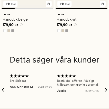
4
(55)
4
(55)
55
55
omdömen
omdömen
med
med
Leona
Leona
ett
ett
Handduk beige
Handduk vit
genomsnittligt
genomsnittligt
Pris
179,90 kr
Pris
179,90 kr
179,90 kr
179,90 kr
betyg
betyg
på
på
4
4
Detta säger våra kunder
Bra Skickat
Beställde i affären . Väldigt
Smi
hjälpsam och trevlig personal !
lev
Ann-Christin M
2026-07-30
han
Jessie
2026-07-29
Lu