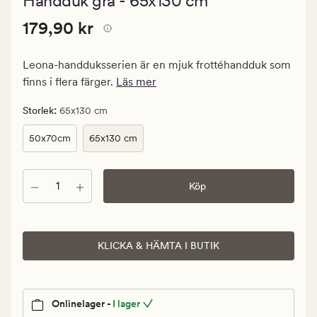
Handduk grå - 65x130 cm
med
ett
Pris
Pris
179,90 kr
genomsnittl
179,90 kr
betyg
179,90
på
kr.
4
Leona-handduksserien är en mjuk frottéhandduk som
Ordinarie
finns i flera färger.
Läs mer
pris
179,90
:
Storlek
65x130 cm
kr
50x70cm
65x130 cm
Antal
Köp
KLICKA & HÄMTA I BUTIK
Onlinelager -
I lager