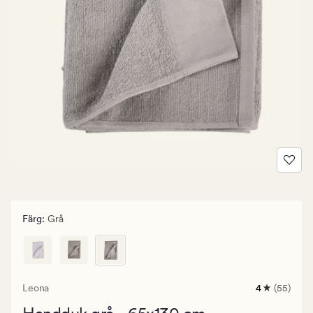
Färg
:
Grå
Leona
4
(55)
55
omdömen