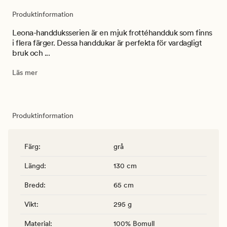
Produktinformation
Leona-handduksserien är en mjuk frottéhandduk som finns
i flera färger. Dessa handdukar är perfekta för vardagligt
bruk och ...
Läs mer
Produktinformation
Färg
:
grå
Längd
:
130 cm
Bredd
:
65 cm
Vikt
:
295 g
Material
:
100% Bomull