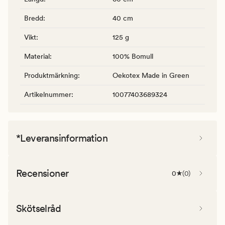
Bredd
:
40 cm
Vikt
:
125 g
Material
:
100% Bomull
Produktmärkning
:
Oekotex Made in Green
Artikelnummer
:
10077403689324
*Leveransinformation
Recensioner
0
(
0
)
Skötselråd