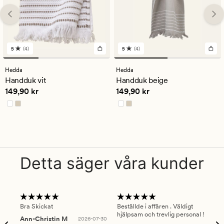
5
(4)
5
(4)
4
4
omdömen
omdömen
med
med
Hedda
Hedda
ett
ett
Handduk vit
Handduk beige
genomsnittligt
genomsnittligt
Pris
149,90 kr
Pris
149,90 kr
149,90 kr
149,90 kr
betyg
betyg
på
på
5
5
Detta säger våra kunder
Bra Skickat
Beställde i affären . Väldigt
Smi
hjälpsam och trevlig personal !
lev
Ann-Christin M
2026-07-30
han