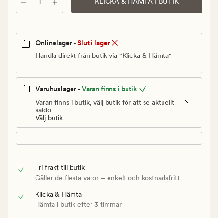
Antal
Ordinarie
KLICKA & HÄMTA I BUTIK
pris
179,90
kr
Onlinelager -
Slut i lager
Handla direkt från butik via "Klicka & Hämta"
Varuhuslager -
Varan finns i butik
Varan finns i butik, välj butik för att se aktuellt
saldo
Välj butik
Fri frakt till butik
Gäller de flesta varor – enkelt och kostnadsfritt
Klicka & Hämta
Hämta i butik efter 3 timmar