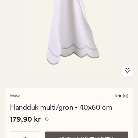
Wave
0
(0)
0
omdömen
Handduk multi/grön - 40x60 cm
med
ett
Pris
Pris
179,90 kr
genomsnitt
179,90 kr
betyg
179,90
på
kr.
0