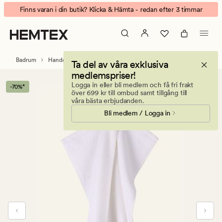
Wave
Animerad
Finns varan i din butik? Klicka & Hämta - redan efter 3 timmar
handduk
banner.
multi/grön
Klicka
på
ESCAPE
Badrum
Handdukar & badlakan
Gästhanddukar
Ta del av våra exklusiva
för
medlemspriser!
att
Logga in eller bli medlem och få fri frakt
-70%*
pausa.
över 699 kr till ombud samt tillgång till
våra bästa erbjudanden.
Bli medlem / Logga in