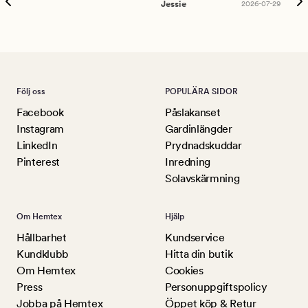
Jessie
2026-07-29
Lu
Följ oss
POPULÄRA SIDOR
Facebook
Påslakanset
Instagram
Gardinlängder
LinkedIn
Prydnadskuddar
Pinterest
Inredning
Solavskärmning
Om Hemtex
Hjälp
Hållbarhet
Kundservice
Kundklubb
Hitta din butik
Om Hemtex
Cookies
Press
Personuppgiftspolicy
Jobba på Hemtex
Öppet köp & Retur