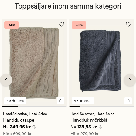
Toppsäljare inom samma kategori
-50%
-50%
4.5
(969)
4.5
(969)
969
969
omdömen
omdömen
med
med
Hotel Selection,
Hotel Selection
Hotel Selection,
Hotel Selection
ett
ett
Handduk taupe
Handduk mörkblå
genomsnittligt
genomsnittligt
Nuvarande pris
349,95 kr
Nuvarande pris
139,95 kr
349,95 kr
139,95 kr
betyg
betyg
Nu
Nu
på
på
Ordinarie pris
699,90 kr
Ordinarie pris
279,90 kr
Före
699,90 kr
Före
279,90 kr