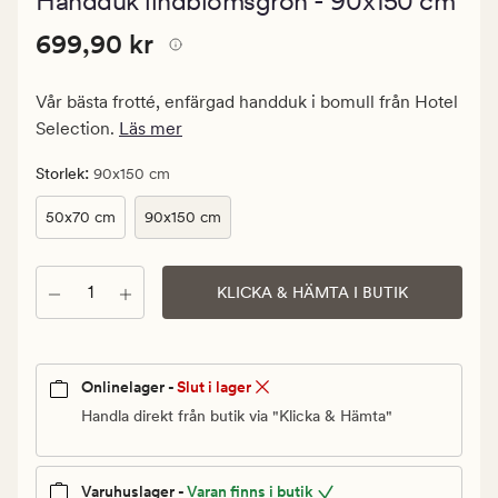
Handduk lindblomsgrön - 90x150 cm
med
ett
Pris
Pris
699,90 kr
genomsnittlig
699,90 kr
betyg
699,90
på
kr.
4.5
Vår bästa frotté, enfärgad handduk i bomull från Hotel
Ordinarie
Selection.
Läs mer
pris
699,90
:
Storlek
90x150 cm
kr
50x70 cm
90x150 cm
Antal
KLICKA & HÄMTA I BUTIK
Onlinelager -
Slut i lager
Handla direkt från butik via "Klicka & Hämta"
Varuhuslager -
Varan finns i butik