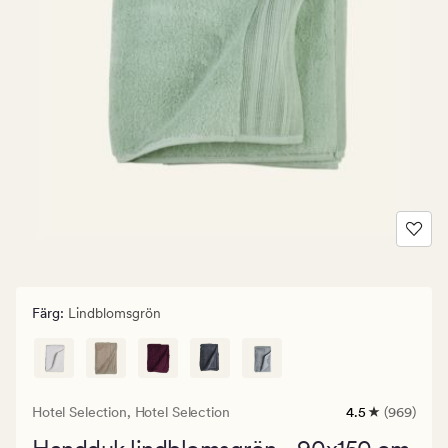
Färg
:
Lindblomsgrön
Hotel Selection,
Hotel Selection
4.5
(969)
969
omdömen