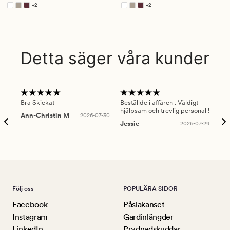
4.5
4.5
+
2
+
2
Finns i fler färger
Finns i fler färger
Detta säger våra kunder
Bra Skickat
Beställde i affären . Väldigt
Smi
hjälpsam och trevlig personal !
lev
Ann-Christin M
2026-07-30
han
Jessie
2026-07-29
Lu
Följ oss
POPULÄRA SIDOR
Facebook
Påslakanset
Instagram
Gardinlängder
LinkedIn
Prydnadskuddar