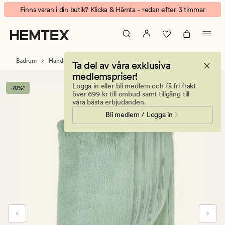
Hotel
Animerad
Finns varan i din butik? Klicka & Hämta - redan efter 3 timmar
Selection
banner.
handduk
Klicka
lindblomsgrön
på
ESCAPE
Badrum
Handdukar & badlakan
Handdukar
Ta del av våra exklusiva
för
medlemspriser!
att
Logga in eller bli medlem och få fri frakt
-70%*
pausa.
över 699 kr till ombud samt tillgång till
våra bästa erbjudanden.
Bli medlem / Logga in