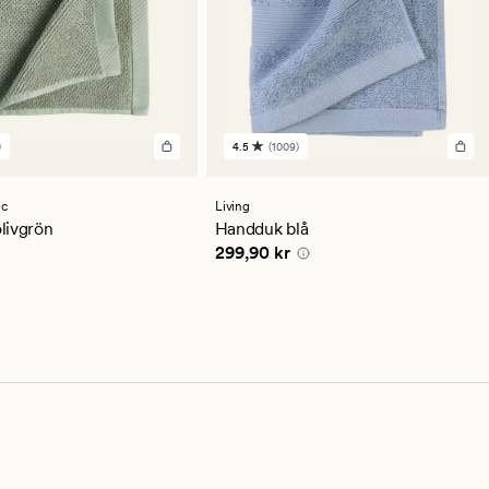
)
4.5
(1009)
1009
en
omdömen
med
ett
ic
Living
ittligt
genomsnittligt
livgrön
Handduk blå
betyg
0 kr
Pris
299,90 kr
299,90 kr
på
4.5