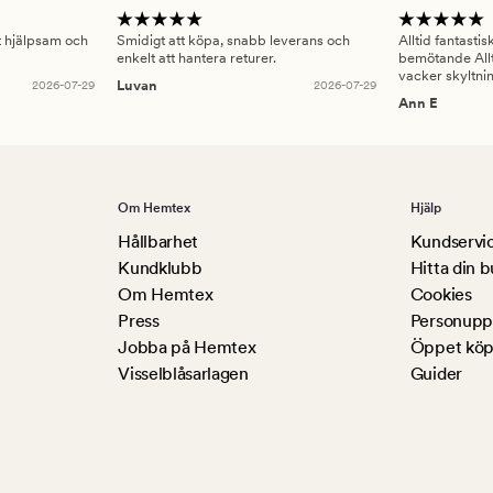
gt hjälpsam och
Smidigt att köpa, snabb leverans och
Alltid fantasti
enkelt att hantera returer.
bemötande Allt
vacker skyltni
2026-07-29
Luvan
2026-07-29
Ann E
Om Hemtex
Hjälp
Hållbarhet
Kundservi
Kundklubb
Hitta din b
Om Hemtex
Cookies
Press
Personuppg
Jobba på Hemtex
Öppet köp
Visselblåsarlagen
Guider