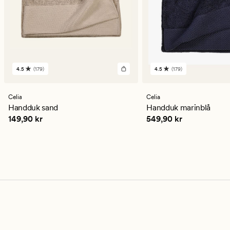
4.5
(179)
4.5
(179)
179
179
omdömen
omdömen
med
med
ett
ett
Celia
Celia
genomsnittligt
genomsnittligt
Handduk sand
Handduk marinblå
betyg
betyg
Pris
149,90 kr
Pris
549,90 kr
149,90 kr
549,90 kr
på
på
4.5
4.5