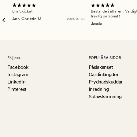
Bra Skickat
Beställde i affären . Väldi
trevlig personal !
Ann-Christin M
2026-07-30
Jessie
Följ oss
POPULÄRA SIDOR
Facebook
Påslakanset
Instagram
Gardinlängder
LinkedIn
Prydnadskuddar
Pinterest
Inredning
Solavskärmning