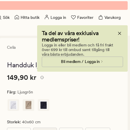
Hitta butik
Logga in
Favoriter
Varukorg
Sök
Ta del av våra exklusiva
medlemspriser!
Logga in eller bli medlem och få fri frakt
Celia
4.5
(179)
179
över 699 kr till ombud samt tillgång till
omdömen
våra bästa erbjudanden.
med
Bli medlem / Logga in
ett
Handduk ljusgrön - 40x60 cm
genomsnittlig
betyg
Pris
Pris
149,90 kr
149,90 kr
på
4.5
149,90
kr.
Färg
:
Ljusgrön
Ordinarie
pris
149,90
kr
:
Storlek
40x60 cm