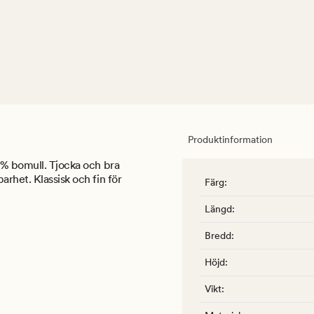
Produktinformation
 % bomull. Tjocka och bra
rhet. Klassisk och fin för
Färg
:
Längd
:
Bredd
:
Höjd
:
Vikt
: