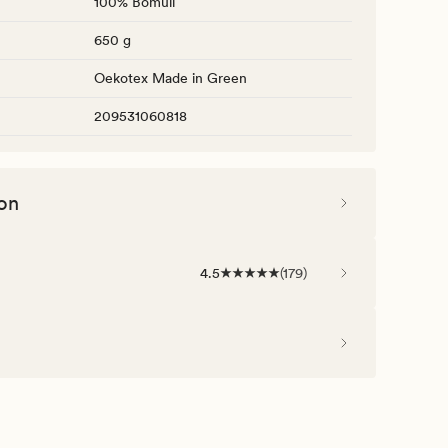
100% Bomull
650 g
Oekotex Made in Green
209531060818
on
4.5
(
179
)