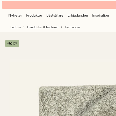
Celia
Animerad
handduk
banner.
ljusgrön
Nyheter
Produkter
Bästsäljare
Erbjudanden
Inspiration
Klicka
på
Badrum
Handdukar & badlakan
Tvättlappar
ESCAPE
för
att
-70%*
pausa.