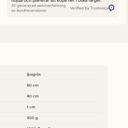
nöjda och planerar att köpa fler i olika färger.
AI-genererad sammanfattning
Verified by Trustvoice
av kundrecensioner
ljusgrön
60 cm
40 cm
1 cm
300 g