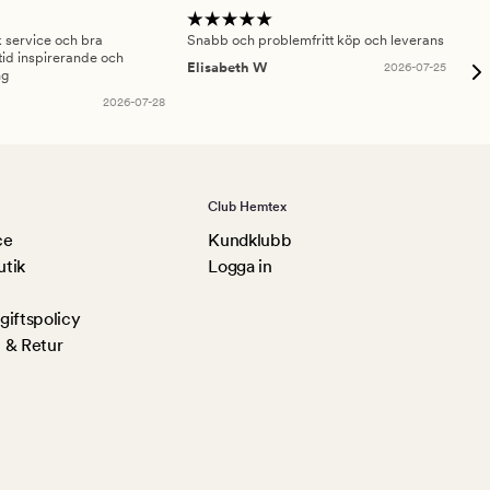
sk service och bra
Snabb och problemfritt köp och leverans
Had
id inspirerande och
fru
Elisabeth W
2026-07-25
ng
Am
2026-07-28
Club Hemtex
ce
Kundklubb
utik
Logga in
iftspolicy
 & Retur