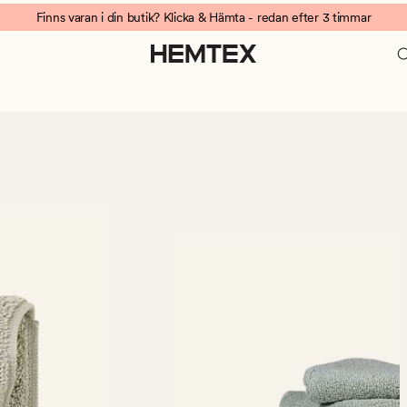
Finns varan i din butik? Klicka & Hämta - redan efter 3 timmar