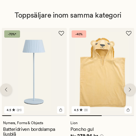
Toppsäljare inom samma kategori
-70%*
-40%
4.5
(21)
4.5
(3)
21
3
omdömen
omdömen
med
med
Nymera,
Forms & Objects
Lion
ett
ett
Batteridriven bordslampa
Poncho gul
genomsnittligt
genomsnittligt
ljusblå
Nuvarande pris
239,94 kr
239,94 kr
betyg
betyg
Nu