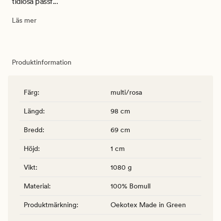
tidlösa passf...
Läs mer
Produktinformation
Färg
:
multi/rosa
Längd
:
98 cm
Bredd
:
69 cm
Höjd
:
1 cm
Vikt
:
1080 g
Material
:
100% Bomull
Produktmärkning
:
Oekotex Made in Green