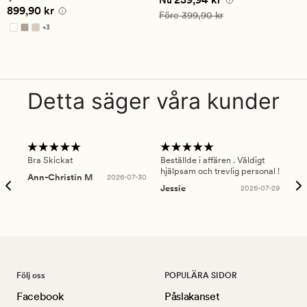
Pris
899,90 kr
899,90 kr
på
på
Ordinarie pris
399,90 kr
Före
399,90 kr
4.5
4.5
+
3
Finns i fler färger
Detta säger våra kunder
Bra Skickat
Beställde i affären . Väldigt
Smi
hjälpsam och trevlig personal !
lev
Ann-Christin M
2026-07-30
han
Jessie
2026-07-29
Lu
Följ oss
POPULÄRA SIDOR
Facebook
Påslakanset