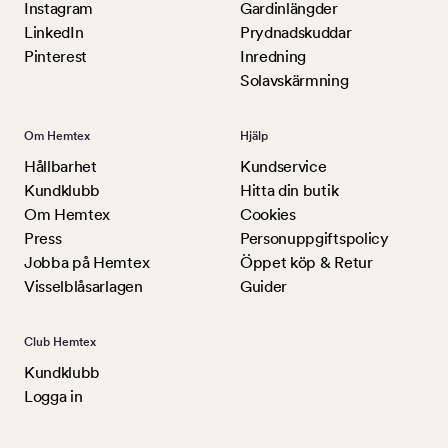
Instagram
Gardinlängder
LinkedIn
Prydnadskuddar
Pinterest
Inredning
Solavskärmning
Om Hemtex
Hjälp
Hållbarhet
Kundservice
Kundklubb
Hitta din butik
Om Hemtex
Cookies
Press
Personuppgiftspolicy
Jobba på Hemtex
Öppet köp & Retur
Visselblåsarlagen
Guider
Club Hemtex
Kundklubb
Logga in