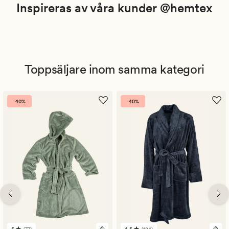
Inspireras av våra kunder @hemtex
Toppsäljare inom samma kategori
-40%
-40%
5
(77)
4.5
(184)