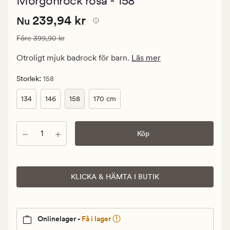
Morgonrock rosa - 158
med
ett
Nuvarande
Nuvarande pris
239,94 kr
genomsnitt
239,94 kr
Nu
betyg
pris
på
Ordinarie pris
399,90 kr
Före
399,90 kr
239,94
5
kr.
Otroligt mjuk badrock för barn.
Läs mer
Ordinarie
pris
:
Storlek
158
399,90
134
146
158
170 cm
kr
Antal
Köp
KLICKA & HÄMTA I BUTIK
Onlinelager -
Få i lager