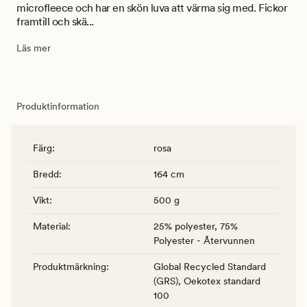
microfleece och har en skön luva att värma sig med. Fickor
framtill och skä...
Läs mer
Produktinformation
Färg
:
rosa
Bredd
:
164 cm
Vikt
:
500 g
Material
:
25% polyester, 75%
Polyester - Återvunnen
Produktmärkning
:
Global Recycled Standard
(GRS), Oekotex standard
100