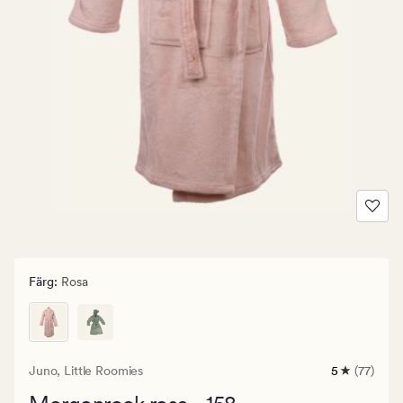
Färg
:
Rosa
Juno,
Little Roomies
5
(77)
77
omdömen