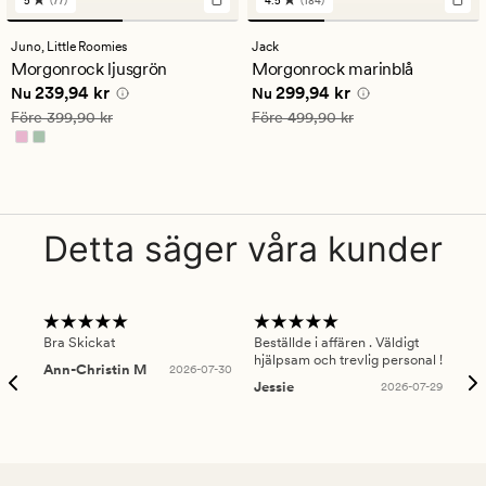
77
184
omdömen
omdömen
med
med
Juno,
Little Roomies
Jack
ett
ett
Morgonrock ljusgrön
Morgonrock marinblå
genomsnittligt
genomsnittligt
Nuvarande pris
239,94 kr
Nuvarande pris
299,94 kr
239,94 kr
299,94 kr
betyg
betyg
Nu
Nu
på
på
Ordinarie pris
399,90 kr
Ordinarie pris
499,90 kr
Före
399,90 kr
Före
499,90 kr
5
4.5
Detta säger våra kunder
Bra Skickat
Beställde i affären . Väldigt
Smi
hjälpsam och trevlig personal !
lev
Ann-Christin M
2026-07-30
han
Jessie
2026-07-29
Lu