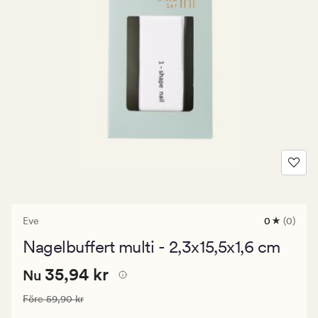
Eve
0
(0)
0
omdömen
Nagelbuffert multi - 2,3x15,5x1,6 cm
med
ett
Nuvarande
Nuvarande pris
35,94 kr
genomsnitt
35,94 kr
Nu
betyg
pris
på
Ordinarie pris
59,90 kr
Före
59,90 kr
35,94
0