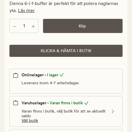
kr.
Denna 6-i-1-buffer är perfekt för att polera naglarnas
Ordinarie
yta.
Läs mer
pris
59,90
Antal
Köp
kr
KLICKA & HÄMTA I BUTIK
Onlinelager -
I lager
Leverans inom 4-7 arbetsdagar.
Varuhuslager -
Varan finns i butik
Varan finns i butik, välj butik för att se aktuellt
saldo
Välj butik