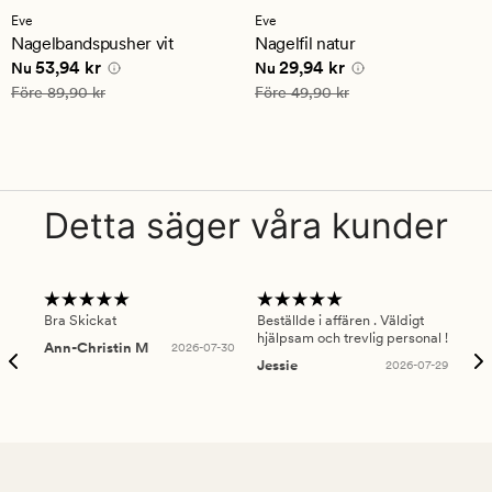
med
Eve
Eve
ett
Nagelbandspusher vit
Nagelfil natur
genomsnittligt
Nuvarande pris
53,94 kr
Nuvarande pris
29,94 kr
53,94 kr
29,94 kr
betyg
Nu
Nu
på
Ordinarie pris
89,90 kr
Ordinarie pris
49,90 kr
Före
89,90 kr
Före
49,90 kr
5
Detta säger våra kunder
Bra Skickat
Beställde i affären . Väldigt
Smi
hjälpsam och trevlig personal !
lev
Ann-Christin M
2026-07-30
han
Jessie
2026-07-29
Lu