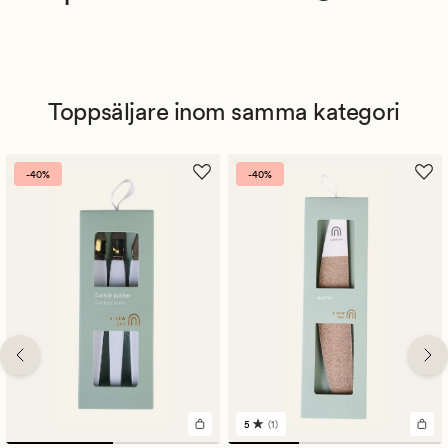
Toppsäljare inom samma kategori
-40%
-40%
5
(1)
1
omdömen