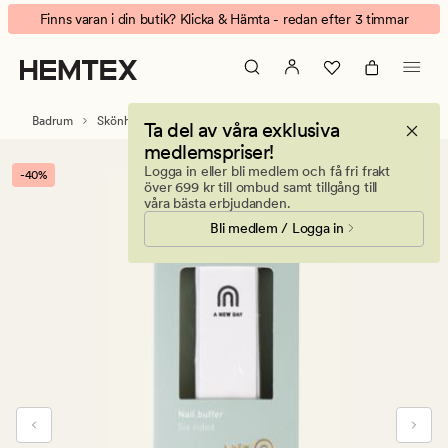
Eve
Animerad
Finns varan i din butik? Klicka & Hämta - redan efter 3 timmar
Nagelbuffert
banner.
multi
Klicka
på
ESCAPE
Badrum
Skönhetstillbehör
Ta del av våra exklusiva
för
medlemspriser!
att
Logga in eller bli medlem och få fri frakt
-40%
pausa.
över 699 kr till ombud samt tillgång till
våra bästa erbjudanden.
Bli medlem / Logga in