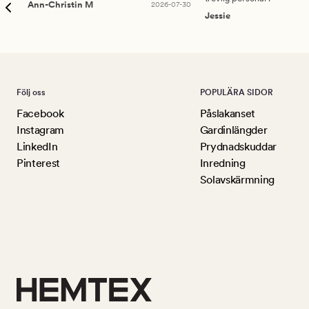
Ann-Christin M
2026-07-30
Jessie
Följ oss
POPULÄRA SIDOR
Facebook
Påslakanset
Instagram
Gardinlängder
LinkedIn
Prydnadskuddar
Pinterest
Inredning
Solavskärmning