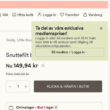
Hitta butik
Logga in
Favoriter
Varukorg
Sök
Ta del av våra exklusiva
medlemspriser!
Logga in eller bli medlem och få fri frakt
Teddy,
Little Roomies
0
(0)
0
över 699 kr till ombud samt tillgång till
omdömen
våra bästa erbjudanden.
med
Bli medlem / Logga in
ett
Snuttefilt beige - 28cm
genomsnitt
betyg
Nuvarande
Nuvarande pris
149,94 kr
149,94 kr
på
Nu
0
pris
Ordinarie pris
249,90 kr
Före
249,90 kr
149,94
kr.
Antal
KLICKA & HÄMTA I BUTIK
Ordinarie
pris
249,90
kr
Onlinelager -
Slut i lager