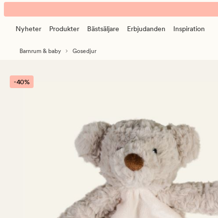
Teddy
Animerad
snuttefilt
banner.
beige
Nyheter
Produkter
Bästsäljare
Erbjudanden
Inspiration
Klicka
på
Barnrum & baby
Gosedjur
ESCAPE
för
att
-40%
pausa.