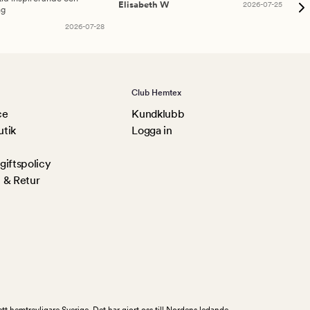
Elisabeth W
2026-07-25
ng
Am
2026-07-28
Club Hemtex
ce
Kundklubb
utik
Logga in
iftspolicy
 & Retur