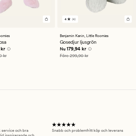
4
(4)
4
omdömen
med
ett
Roomies
Benjamin Kanin,
Little Roomies
genomsnittligt
rosa
Gosedjur ljusgrön
betyg
 pris
149,94 kr
Nuvarande pris
179,94 kr
 kr
179,94 kr
Nu
på
4
is
249,90 kr
Ordinarie pris
299,90 kr
0 kr
Före
299,90 kr
sk service och bra
Snabb och problemfritt köp och leverans
Had
id inspirerande och
fru