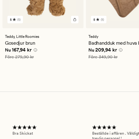
5
(1)
5
(1)
1
1
omdömen
omdömen
med
med
ett
ett
Teddy,
Little Roomies
Teddy
genomsnittligt
genomsnittligt
Gosedjur brun
Badhandduk med huva 
betyg
betyg
Nuvarande pris
167,94 kr
Nuvarande pris
209,94
167,94 kr
209,94 kr
Nu
Nu
på
på
5
5
Ordinarie pris
279,90 kr
Ordinarie pris
349,90 kr
Före
279,90 kr
Före
349,90 kr
Bra Skickat
Beställde i affären . Väldi
trevlig personal !