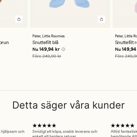
Peter,
Little Roomies
Peter,
Little 
brun
Snuttefilt blå
Snuttefilt 
 kr
Nuvarande pris
149,94 kr
Nuvarande
149,94 kr
149,94
Nu
Nu
Ordinarie pris
249,90 kr
Ordinarie pr
Före
249,90 kr
Före
249,9
Detta säger våra kunder
gt hjälpsam och
Smidigt att köpa, snabb leverans och
Alltid fantasti
enkelt att hantera returer.
bemötande Allt