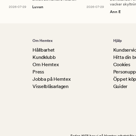
vacker skyltni
2026-07-29
Luvan
2026-07-29
Ann E
Om Hemtex
Hjälp
Hållbarhet
Kundservi
Kundklubb
Hitta din b
Om Hemtex
Cookies
Press
Personuppg
Jobba på Hemtex
Öppet köp
Visselblåsarlagen
Guider