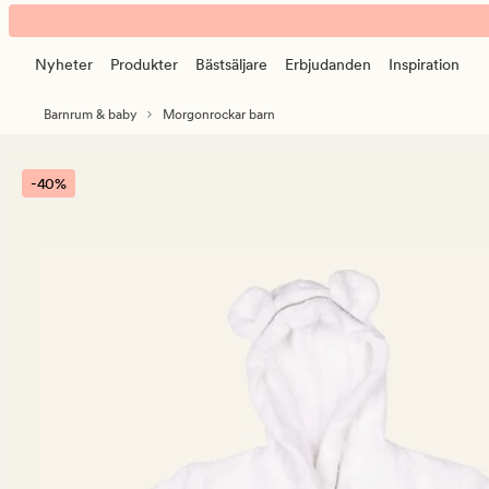
Little
Animerad
Roomies
banner.
morgonrock
Nyheter
Produkter
Bästsäljare
Erbjudanden
Inspiration
Klicka
vit
på
Barnrum & baby
Morgonrockar barn
ESCAPE
för
att
-40%
pausa.