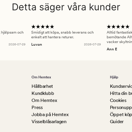
Detta säger våra kunder
gt hjälpsam och
Smidigt att köpa, snabb leverans och
Alltid fantasti
enkelt att hantera returer.
bemötande Allt
vacker skyltni
2026-07-29
Luvan
2026-07-29
Ann E
Om Hemtex
Hjälp
Hållbarhet
Kundservi
Kundklubb
Hitta din b
Om Hemtex
Cookies
Press
Personuppg
Jobba på Hemtex
Öppet köp
Visselblåsarlagen
Guider