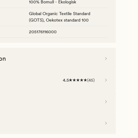
100% Bomull - Ekologisk
Global Organic Textile Standard
(GOTS), Oekotex standard 100
205176116000
on
4.5
(
45
)