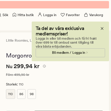
Hitta butik
Logga in
Favoriter
Varukorg
Sök
Ta del av våra exklusiva
medlemspriser!
Logga in eller bli medlem och få fri frakt
Little Roomies,
Little Roomies
4.5
(45)
45
över 699 kr till ombud samt tillgång till
omdömen
våra bästa erbjudanden.
med
Bli medlem / Logga in
ett
Morgonrock vit - 110
genomsnittli
betyg
Nuvarande
Nuvarande pris
299,94 kr
299,94 kr
på
Nu
4.5
pris
Ordinarie pris
499,90 kr
Före
499,90 kr
299,94
kr.
:
Storlek
110
Ordinarie
pris
110
86
98
499,90
kr