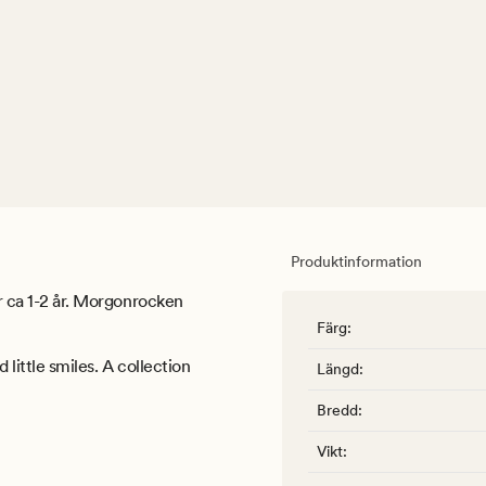
Produktinformation
er ca 1-2 år. Morgonrocken
Färg
:
d little smiles. A collection
Längd
:
Bredd
:
Vikt
: