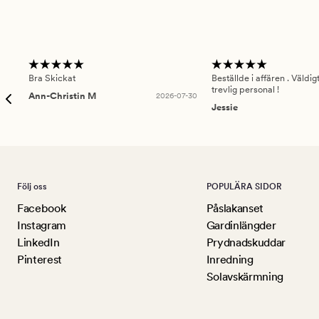
Bra Skickat
Beställde i affären . Väldi
trevlig personal !
Ann-Christin M
2026-07-30
Jessie
Följ oss
POPULÄRA SIDOR
Facebook
Påslakanset
Instagram
Gardinlängder
LinkedIn
Prydnadskuddar
Pinterest
Inredning
Solavskärmning