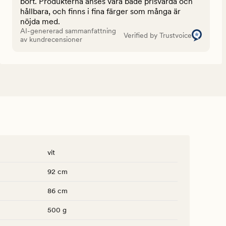
bort. Produkterna anses vara både prisvärda och
hållbara, och finns i fina färger som många är
nöjda med.
AI-genererad sammanfattning
Verified by Trustvoice
av kundrecensioner
vit
92 cm
86 cm
500 g