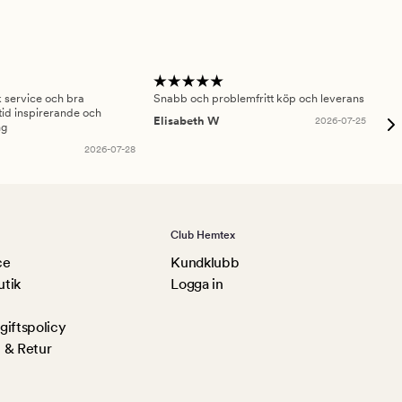
sk service och bra
Snabb och problemfritt köp och leverans
Had
id inspirerande och
fru
Elisabeth W
2026-07-25
ng
Am
2026-07-28
Club Hemtex
ce
Kundklubb
utik
Logga in
iftspolicy
 & Retur