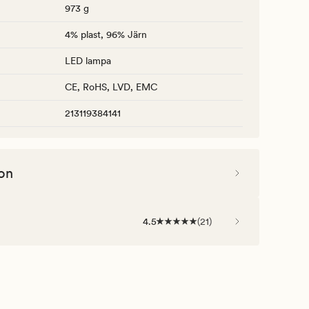
973 g
4% plast, 96% Järn
LED lampa
CE, RoHS, LVD, EMC
213119384141
on
4.5
(
21
)