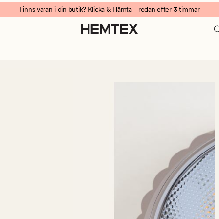
Finns varan i din butik? Klicka & Hämta - redan efter 3 timmar