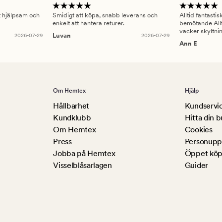
gt hjälpsam och
Smidigt att köpa, snabb leverans och
Alltid fantasti
enkelt att hantera returer.
bemötande Allt
vacker skyltni
2026-07-29
Luvan
2026-07-29
Ann E
Om Hemtex
Hjälp
Hållbarhet
Kundservi
Kundklubb
Hitta din b
Om Hemtex
Cookies
Press
Personuppg
Jobba på Hemtex
Öppet köp
Visselblåsarlagen
Guider