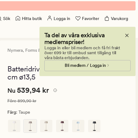
Hitta butik
Logga in
Favoriter
Varukorg
Sök
Ta del av våra exklusiva
medlemspriser!
Logga in eller bli medlem och få fri frakt
Nymera,
Forms & Objects
4.5
(21)
21
över 699 kr till ombud samt tillgång till
omdömen
våra bästa erbjudanden.
med
Bli medlem / Logga in
ett
Batteridriven bordslampa taupe - 37,5
genomsnittli
cm ø13,5
betyg
på
4.5
Nuvarande
Nuvarande pris
539,94 kr
539,94 kr
Nu
pris
Ordinarie pris
899,90 kr
Före
899,90 kr
539,94
kr.
Färg
:
Taupe
Ordinarie
pris
899,90