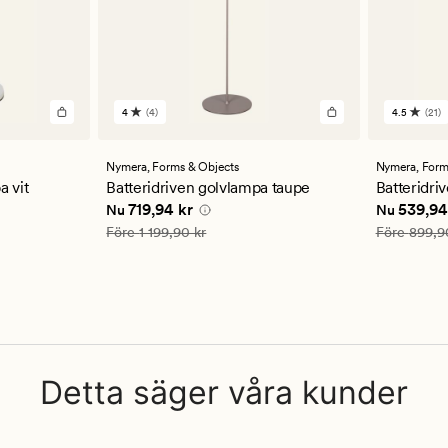
4
(4)
4.5
(21)
4
21
omdömen
omdöm
med
med
ett
ett
Nymera,
Forms & Objects
Nymera,
Form
genomsnittligt
genomsn
a vit
Batteridriven golvlampa taupe
Batteridri
betyg
betyg
 kr
Nuvarande pris
719,94 kr
Nuvarande
719,94 kr
539,94
Nu
Nu
på
på
4
4.5
Ordinarie pris
1 199,90 kr
Ordinarie pr
Före
1 199,90 kr
Före
899,9
Detta säger våra kunder