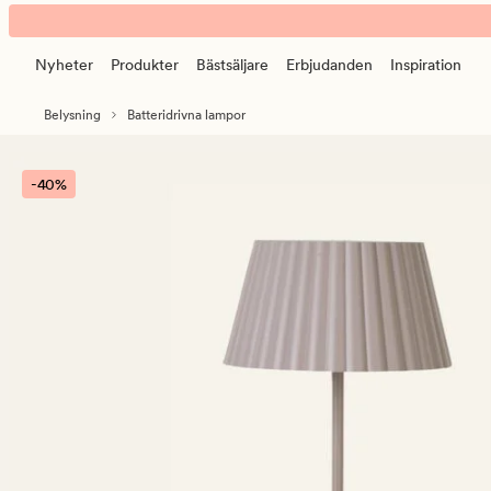
Nymera
Animerad
Batteridriven
banner.
bordslampa
Nyheter
Produkter
Bästsäljare
Erbjudanden
Inspiration
Klicka
taupe
på
Belysning
Batteridrivna lampor
ESCAPE
för
att
-40%
pausa.