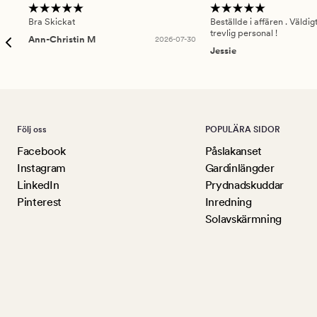
Bra Skickat
Beställde i affären . Väldi
trevlig personal !
Ann-Christin M
2026-07-30
Jessie
Följ oss
POPULÄRA SIDOR
Facebook
Påslakanset
Instagram
Gardinlängder
LinkedIn
Prydnadskuddar
Pinterest
Inredning
Solavskärmning