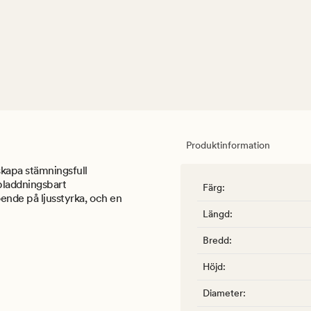
Produktinformation
 skapa stämningsfull
pladdningsbart
Färg
:
oende på ljusstyrka, och en
Längd
:
Bredd
:
Höjd
:
Diameter
: