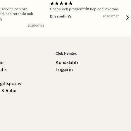
sk service och bra
Snabb och problemfritt köp och leverans
Had
id inspirerande och
fru
Elisabeth W
2026-07-25
ng
Am
2026-07-28
Club Hemtex
ce
Kundklubb
utik
Logga in
iftspolicy
 & Retur