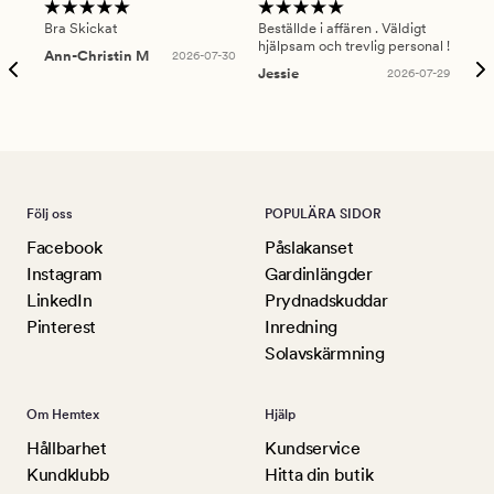
Bra Skickat
Beställde i affären . Väldigt
Smi
hjälpsam och trevlig personal !
lev
Ann-Christin M
2026-07-30
han
Jessie
2026-07-29
Lu
Följ oss
POPULÄRA SIDOR
Facebook
Påslakanset
Instagram
Gardinlängder
LinkedIn
Prydnadskuddar
Pinterest
Inredning
Solavskärmning
Om Hemtex
Hjälp
Hållbarhet
Kundservice
Kundklubb
Hitta din butik