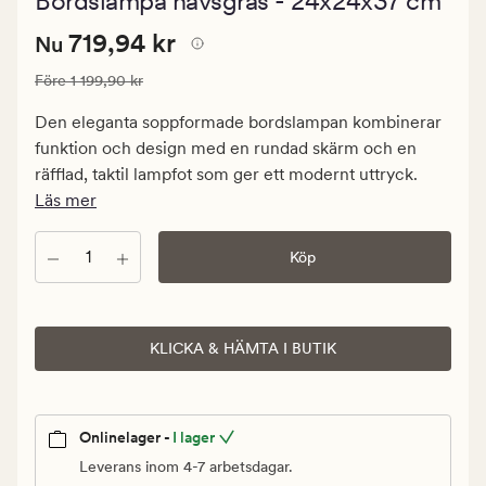
Bordslampa havsgräs - 24x24x37 cm
med
ett
Nuvarande
Nuvarande pris
719,94 kr
genomsnit
719,94 kr
Nu
betyg
pris
på
Ordinarie pris
1 199,90 kr
Före
1 199,90 kr
719,94
5
kr.
Den eleganta soppformade bordslampan kombinerar
Ordinarie
funktion och design med en rundad skärm och en
pris
räfflad, taktil lampfot som ger ett modernt uttryck.
1
Läs mer
199,90
kr
Antal
Köp
KLICKA & HÄMTA I BUTIK
Onlinelager -
I lager
Leverans inom 4-7 arbetsdagar.