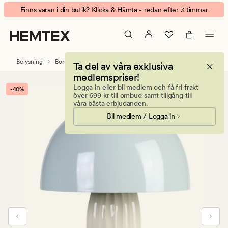
Ripple
Animerad
Finns varan i din butik? Klicka & Hämta - redan efter 3 timmar
bordslampa
banner.
havsgräs
Klicka
på
ESCAPE
Belysning
Bordslampor
Ta del av våra exklusiva
för
medlemspriser!
att
Logga in eller bli medlem och få fri frakt
-40%
pausa.
över 699 kr till ombud samt tillgång till
våra bästa erbjudanden.
Bli medlem / Logga in