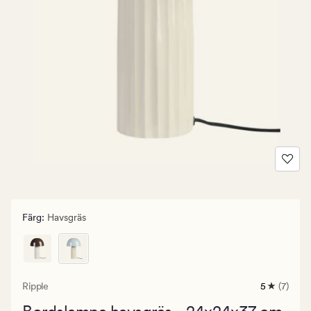
Färg
:
Havsgräs
Ripple
5
(7)
7
omdömen