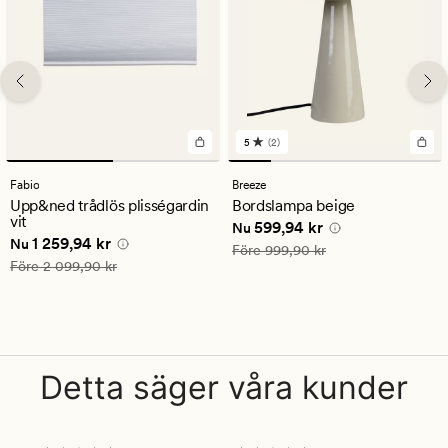
5
(2)
2
omdömen
med
Fabio
Breeze
ett
Upp&ned trådlös plisségardin
Bordslampa beige
genomsnittligt
vit
Nuvarande pris
599,94 kr
599,94 kr
betyg
Nu
Nuvarande pris
1 259,94 kr
1 259,94 kr
på
Nu
Ordinarie pris
999,90 kr
Före
999,90 kr
5
Ordinarie pris
2 099,90 kr
Före
2 099,90 kr
Detta säger våra kunder