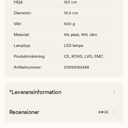
Höjd
:
122 cm
Diameter
:
13.5 cm
Vikt
:
500 g
Material
:
9% plast, 91% Järn
Lamptyp
:
LED lampa
Produktmärkning
:
CE, ROHS, LVD, EMC
Artikelnummer
:
213126130438
*Leveransinformation
Recensioner
4
(
4
)