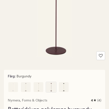
Färg
:
Burgundy
Nymera,
Forms & Objects
4
(4)
4
omdömen