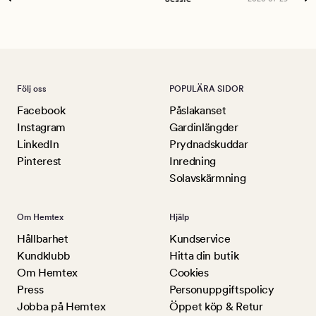
Lu
Följ oss
POPULÄRA SIDOR
Facebook
Påslakanset
Instagram
Gardinlängder
LinkedIn
Prydnadskuddar
Pinterest
Inredning
Solavskärmning
Om Hemtex
Hjälp
Hållbarhet
Kundservice
Kundklubb
Hitta din butik
Om Hemtex
Cookies
Press
Personuppgiftspolicy
Jobba på Hemtex
Öppet köp & Retur