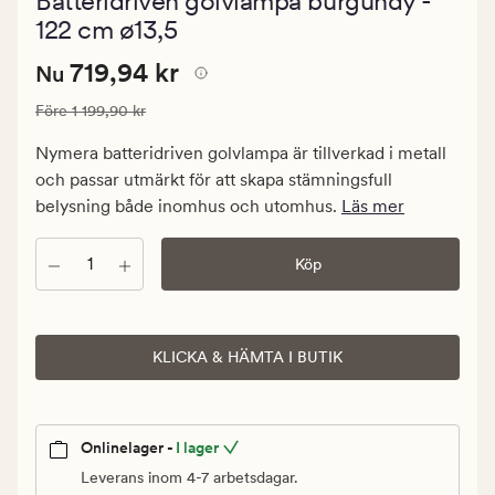
Batteridriven golvlampa burgundy -
med
ett
122 cm ø13,5
genomsnitt
betyg
Nuvarande
Nuvarande pris
719,94 kr
719,94 kr
Nu
på
4
pris
Ordinarie pris
1 199,90 kr
Före
1 199,90 kr
719,94
kr.
Nymera batteridriven golvlampa är tillverkad i metall
Ordinarie
och passar utmärkt för att skapa stämningsfull
pris
belysning både inomhus och utomhus.
Läs mer
1
199,90
Antal
Köp
kr
KLICKA & HÄMTA I BUTIK
Onlinelager -
I lager
Leverans inom 4-7 arbetsdagar.