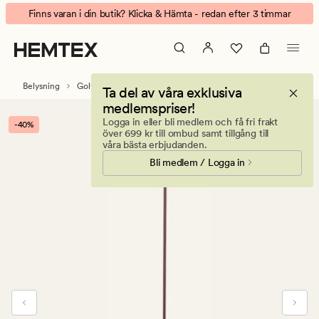
Nymera
Animerad
Finns varan i din butik? Klicka & Hämta - redan efter 3 timmar
Batteridriven
banner.
golvlampa
Klicka
burgundy
på
ESCAPE
Belysning
Golvlampor
Ta del av våra exklusiva
för
medlemspriser!
att
Logga in eller bli medlem och få fri frakt
-40%
pausa.
över 699 kr till ombud samt tillgång till
våra bästa erbjudanden.
Bli medlem / Logga in