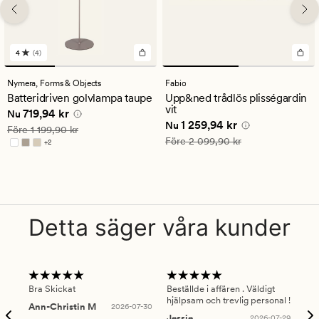
4
(4)
4
omdömen
med
Nymera,
Forms & Objects
Fabio
ett
Batteridriven golvlampa taupe
Upp&ned trådlös plisségardin
genomsnittligt
vit
Nuvarande pris
719,94 kr
719,94 kr
betyg
Nu
Nuvarande pris
1 259,94 kr
1 259,94 kr
på
Nu
Ordinarie pris
1 199,90 kr
Före
1 199,90 kr
4
Ordinarie pris
2 099,90 kr
Före
2 099,90 kr
+
2
Finns i fler färger
Detta säger våra kunder
Bra Skickat
Beställde i affären . Väldigt
Smi
hjälpsam och trevlig personal !
lev
Ann-Christin M
2026-07-30
han
Jessie
2026-07-29