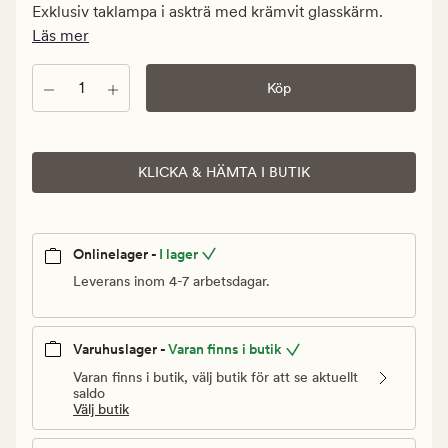
499,94
Exklusiv taklampa i askträ med krämvit glasskärm.
kr.
Läs mer
Ordinarie
pris
Antal
Köp
2
499,90
kr
KLICKA & HÄMTA I BUTIK
Onlinelager -
I lager
Leverans inom 4-7 arbetsdagar.
Varuhuslager -
Varan finns i butik
Varan finns i butik, välj butik för att se aktuellt
saldo
Välj butik