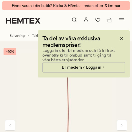
Aurelia
Animerad
Finns varan i din butik? Klicka & Hämta - redan efter 3 timmar
taklampa
banner.
natur
Klicka
på
ESCAPE
Belysning
Taklampor
Ta del av våra exklusiva
för
medlemspriser!
att
Logga in eller bli medlem och få fri frakt
-40%
pausa.
över 699 kr till ombud samt tillgång till
våra bästa erbjudanden.
Bli medlem / Logga in