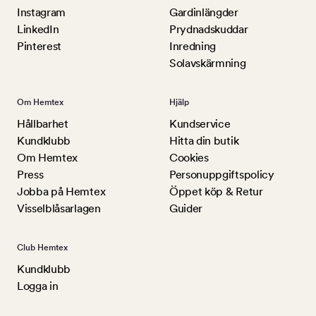
Instagram
Gardinlängder
LinkedIn
Prydnadskuddar
Pinterest
Inredning
Solavskärmning
Om Hemtex
Hjälp
Hållbarhet
Kundservice
Kundklubb
Hitta din butik
Om Hemtex
Cookies
Press
Personuppgiftspolicy
Jobba på Hemtex
Öppet köp & Retur
Visselblåsarlagen
Guider
Club Hemtex
Kundklubb
Logga in