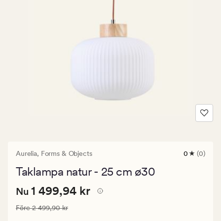
Aurelia,
Forms & Objects
0
(0)
0
omdömen
Taklampa natur - 25 cm ø30
med
ett
Nuvarande
Nuvarande pris
1 499,94 kr
genomsnitt
1 499,94 kr
Nu
betyg
pris
på
Ordinarie pris
2 499,90 kr
Före
2 499,90 kr
1
0