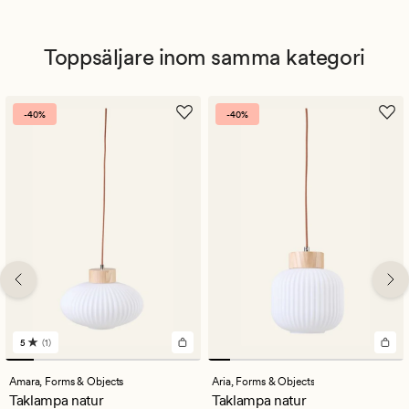
Toppsäljare inom samma kategori
-40%
-40%
5
(1)
1
omdömen
med
Amara,
Forms & Objects
Aria,
Forms & Objects
ett
Taklampa natur
Taklampa natur
genomsnittligt