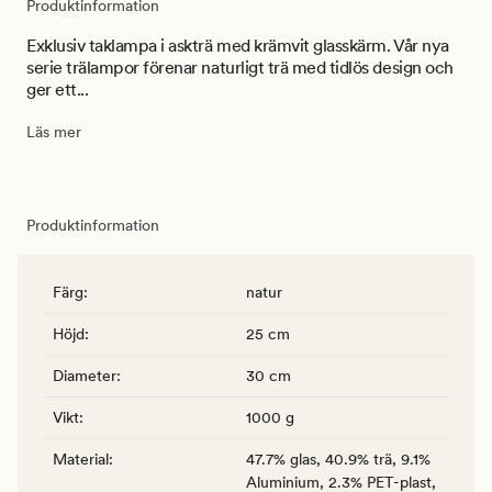
Produktinformation
Exklusiv taklampa i askträ med krämvit glasskärm. Vår nya
serie trälampor förenar naturligt trä med tidlös design och
ger ett...
Läs mer
Produktinformation
Färg
:
natur
Höjd
:
25 cm
Diameter
:
30 cm
Vikt
:
1000 g
Material
:
47.7% glas, 40.9% trä, 9.1%
Aluminium, 2.3% PET-plast,