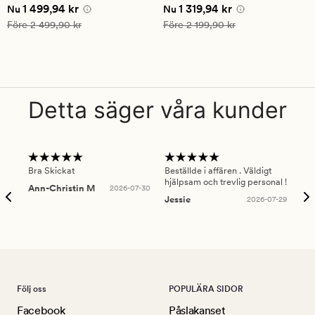
Nuvarande pris
1 499,94 kr
Nuvarande pris
1 319,94 kr
1 499,94 kr
1 319,94 kr
betyg
Nu
Nu
på
Ordinarie pris
2 499,90 kr
Ordinarie pris
2 199,90 kr
Före
2 499,90 kr
Före
2 199,90 kr
5
Detta säger våra kunder
Bra Skickat
Beställde i affären . Väldigt
Smi
hjälpsam och trevlig personal !
lev
Ann-Christin M
2026-07-30
han
Jessie
2026-07-29
Lu
Följ oss
POPULÄRA SIDOR
Facebook
Påslakanset