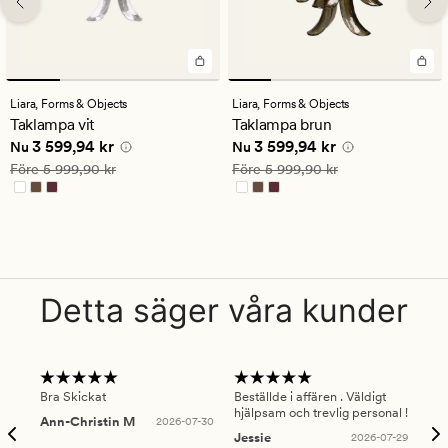
Liara,
Forms & Objects
Liara,
Forms & Objects
Taklampa vit
Taklampa brun
Nuvarande pris
3 599,94 kr
Nuvarande pris
3 599,94 kr
3 599,94 kr
3 599,94 kr
Nu
Nu
Ordinarie pris
5 999,90 kr
Ordinarie pris
5 999,90 kr
Före
5 999,90 kr
Före
5 999,90 kr
Detta säger våra kunder
Bra Skickat
Beställde i affären . Väldigt
Smi
hjälpsam och trevlig personal !
lev
Ann-Christin M
2026-07-30
han
Jessie
2026-07-29