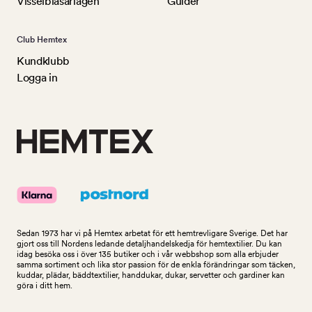
Visselblåsarlagen
Guider
Club Hemtex
Kundklubb
Logga in
Sedan 1973 har vi på Hemtex arbetat för ett hemtrevligare Sverige. Det har
gjort oss till Nordens ledande detaljhandelskedja för hemtextilier. Du kan
idag besöka oss i över 135 butiker och i vår webbshop som alla erbjuder
samma sortiment och lika stor passion för de enkla förändringar som täcken,
kuddar, plädar, bäddtextilier, handdukar, dukar, servetter och gardiner kan
göra i ditt hem.