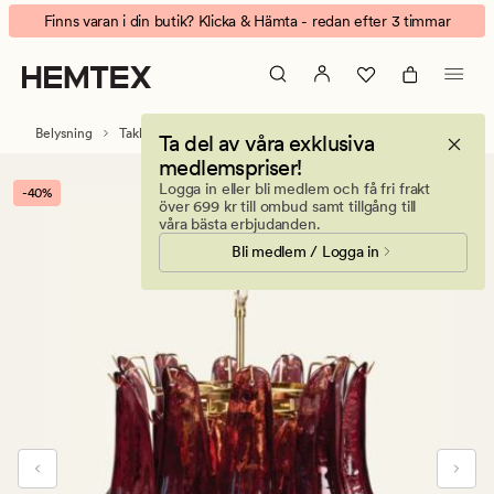
Liara
Animerad
Finns varan i din butik? Klicka & Hämta - redan efter 3 timmar
taklampa
banner.
burgundy
Klicka
på
ESCAPE
Belysning
Taklampor
Ta del av våra exklusiva
för
medlemspriser!
att
Logga in eller bli medlem och få fri frakt
-40%
pausa.
över 699 kr till ombud samt tillgång till
våra bästa erbjudanden.
Bli medlem / Logga in