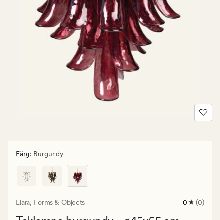
Färg
:
Burgundy
Liara,
Forms & Objects
0
(0)
0
omdömen