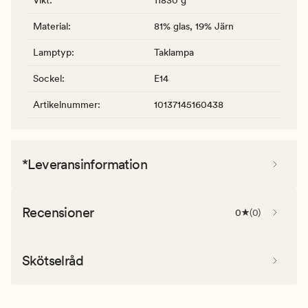
Material
:
81% glas, 19% Järn
Lamptyp
:
Taklampa
Sockel
:
E14
Artikelnummer
:
10137145160438
*Leveransinformation
Recensioner
0
(
0
)
Skötselråd