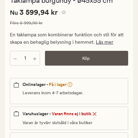
Taklampa burgundy - ø45x55 cm
med
ett
Nuvarande
Nuvarande pris
3 599,94 kr
genomsnitt
3 599,94 kr
Nu
betyg
pris
på
Ordinarie pris
5 999,90 kr
Före
5 999,90 kr
3
0
599,94
En taklampa som kombinerar funktion och stil för att
kr.
skapa en behaglig belysning i hemmet.
Läs mer
Ordinarie
pris
Antal
Köp
5
999,90
kr
Onlinelager -
Få i lager
Leverans inom 4-7 arbetsdagar.
Varuhuslager -
Varan finns ej i butik
Varan är tyvärr slutsåld i våra butiker