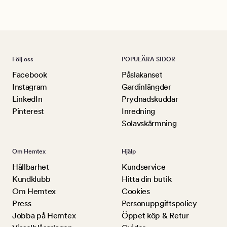
Lu
Följ oss
POPULÄRA SIDOR
Facebook
Påslakanset
Instagram
Gardinlängder
LinkedIn
Prydnadskuddar
Pinterest
Inredning
Solavskärmning
Om Hemtex
Hjälp
Hållbarhet
Kundservice
Kundklubb
Hitta din butik
Om Hemtex
Cookies
Press
Personuppgiftspolicy
Jobba på Hemtex
Öppet köp & Retur