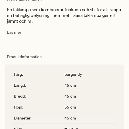
En taklampa som kombinerar funktion och stil för att skapa
en behaglig belysning i hemmet. Diana taklampa ger ett
jämnt och m...
Läs mer
Produktinformation
Färg
:
burgundy
Längd
:
45 cm
Bredd
:
45 cm
Höjd
:
55 cm
Diameter
:
45 cm
Vikt
:
11830 g