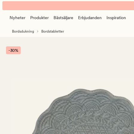
Mina
Animerad
bordstablett
banner.
ljusgrön
Nyheter
Produkter
Bästsäljare
Erbjudanden
Inspiration
Klicka
på
Bordsdukning
Bordstabletter
ESCAPE
för
att
-30%
pausa.