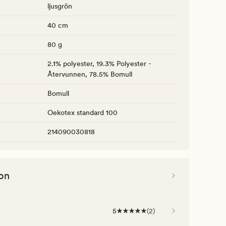
ljusgrön
40 cm
80 g
2.1% polyester, 19.3% Polyester -
Återvunnen, 78.5% Bomull
Bomull
Oekotex standard 100
214090030818
on
5
(
2
)