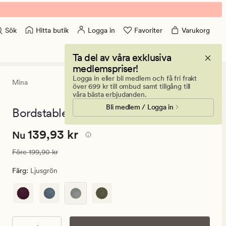
Hitta butik
Logga in
Favoriter
Varukorg
Sök
Ta del av våra exklusiva
medlemspriser!
Logga in eller bli medlem och få fri frakt
Mina
5
(2)
2
över 699 kr till ombud samt tillgång till
omdömen
våra bästa erbjudanden.
med
Bli medlem / Logga in
ett
Bordstablett ljusgrön - ø40 cm
genomsnitt
betyg
Nuvarande
Nuvarande pris
139,93 kr
139,93 kr
på
Nu
5
pris
Ordinarie pris
199,90 kr
Före
199,90 kr
139,93
kr.
Färg
:
Ljusgrön
Ordinarie
pris
199,90
kr