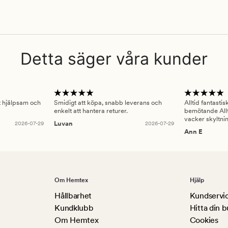
Detta säger våra kunder
gt hjälpsam och
Smidigt att köpa, snabb leverans och
Alltid fantasti
enkelt att hantera returer.
bemötande Allt
vacker skyltni
2026-07-29
Luvan
2026-07-29
Ann E
Om Hemtex
Hjälp
Hållbarhet
Kundservi
Kundklubb
Hitta din b
Om Hemtex
Cookies