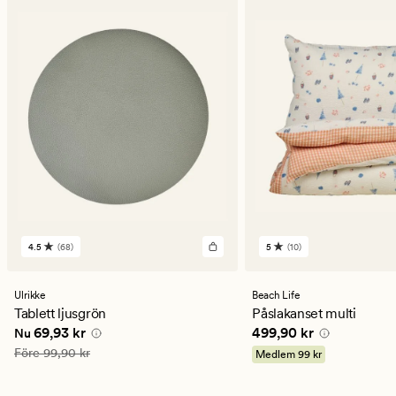
4.5
(68)
5
(10)
68
10
omdömen
omdömen
med
med
ett
ett
Ulrikke
Beach Life
genomsnittligt
genomsnittligt
Tablett ljusgrön
Påslakanset multi
betyg
betyg
Nuvarande pris
69,93 kr
Pris
499,90 kr
69,93 kr
499,90 kr
Nu
på
på
4.5
5
Ordinarie pris
99,90 kr
Före
99,90 kr
Medlem
99 kr