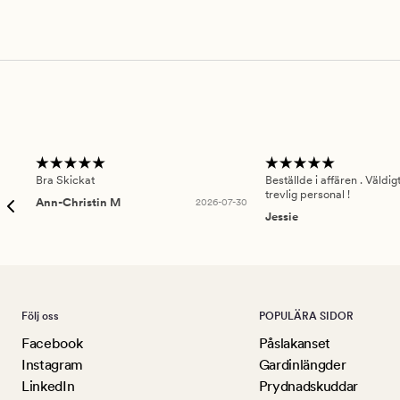
Bra Skickat
Beställde i affären . Väldi
trevlig personal !
Ann-Christin M
2026-07-30
Jessie
Följ oss
POPULÄRA SIDOR
Facebook
Påslakanset
Instagram
Gardinlängder
LinkedIn
Prydnadskuddar