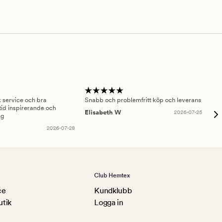
sk service och bra
Snabb och problemfritt köp och leverans
Had
id inspirerande och
fru
Elisabeth W
2026-07-25
ng
Am
2026-07-28
Club Hemtex
ce
Kundklubb
utik
Logga in