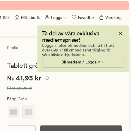
Hitta butik
Logga in
Favoriter
Varukorg
Sök
Ta del av våra exklusiva
medlemspriser!
Logga in eller bli medlem och få fri frakt
Pepita
2.5
(2)
2
över 699 kr till ombud samt tillgång till
omdömen
våra bästa erbjudanden.
med
Bli medlem / Logga in
ett
Tablett grön - 40x30 cm
genomsnittl
betyg
Nuvarande
Nuvarande pris
41,93 kr
41,93 kr
på
Nu
2.5
pris
Ordinarie pris
59,90 kr
Före
59,90 kr
41,93
kr.
Färg
:
Grön
Ordinarie
pris
59,90
kr