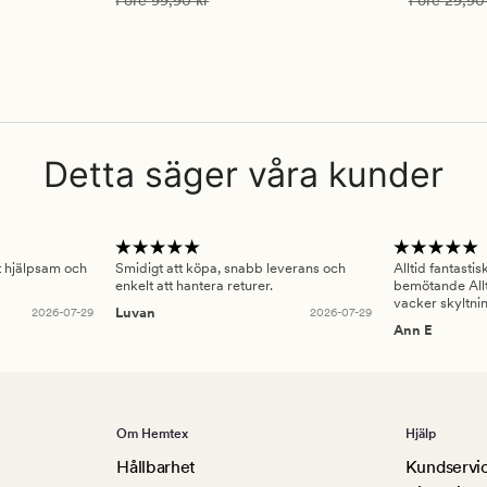
Före
99,90 kr
Före
29,90
Detta säger våra kunder
gt hjälpsam och
Smidigt att köpa, snabb leverans och
Alltid fantasti
enkelt att hantera returer.
bemötande Allt
vacker skyltni
2026-07-29
Luvan
2026-07-29
Ann E
Om Hemtex
Hjälp
Hållbarhet
Kundservi