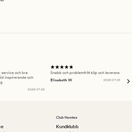
 kr
sk service och bra
Snabb och problemfritt köp och leverans
Had
id inspirerande och
fru
Elisabeth W
2026-07-25
ng
Am
2026-07-28
Club Hemtex
ce
Kundklubb