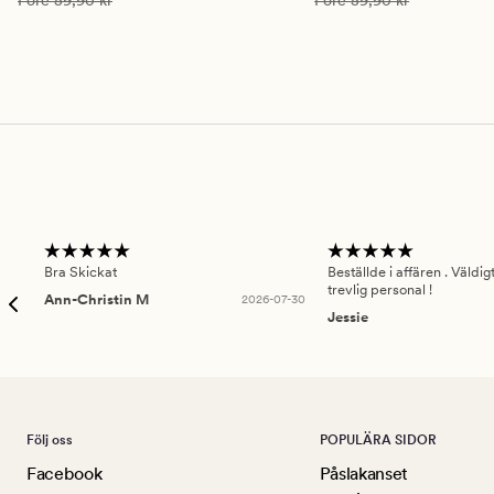
Före
59,90 kr
Före
59,90 kr
Bra Skickat
Beställde i affären . Väldi
trevlig personal !
Ann-Christin M
2026-07-30
Jessie
Följ oss
POPULÄRA SIDOR
Facebook
Påslakanset