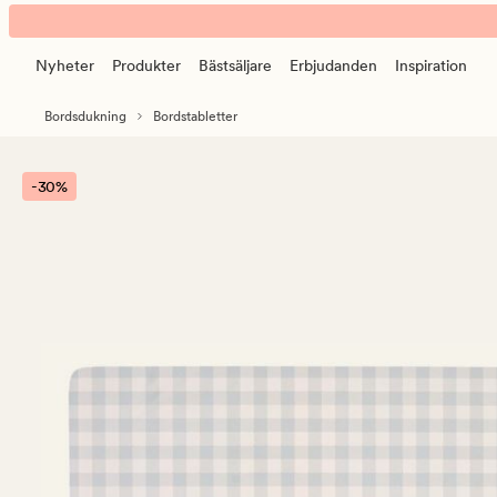
Pepita
Animerad
tablett
banner.
grön
Nyheter
Produkter
Bästsäljare
Erbjudanden
Inspiration
Klicka
på
Bordsdukning
Bordstabletter
ESCAPE
för
att
-30%
pausa.