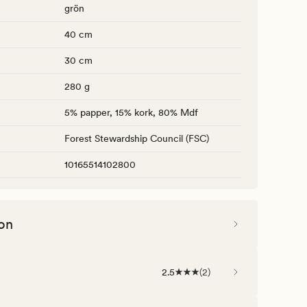
grön
40 cm
30 cm
280 g
5% papper, 15% kork, 80% Mdf
Forest Stewardship Council (FSC)
10165514102800
on
2.5
(
2
)