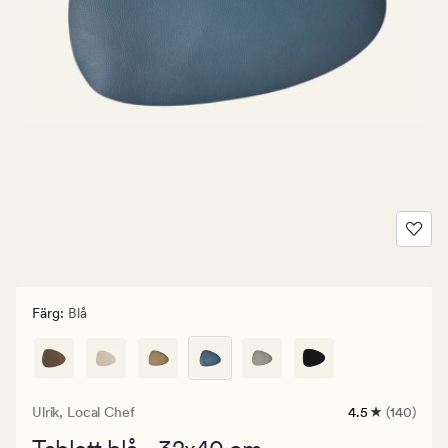
Färg
:
Blå
Ulrik,
Local Chef
4.5
(140)
140
omdömen