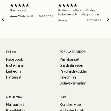
Bra Skickat
Beställde i affären . Väldigt
Smi
hjälpsam och trevlig personal !
lev
Ann-Christin M
2026-07-30
han
Jessie
2026-07-29
Lu
Följ oss
POPULÄRA SIDOR
Facebook
Påslakanset
Instagram
Gardinlängder
LinkedIn
Prydnadskuddar
Pinterest
Inredning
Solavskärmning
Om Hemtex
Hjälp
Hållbarhet
Kundservice
Kundklubb
Hitta din butik