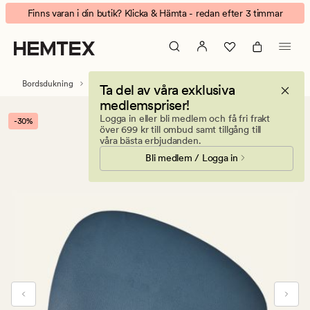
Ulrik
Animerad
Finns varan i din butik? Klicka & Hämta - redan efter 3 timmar
tablett
banner.
blå
Klicka
på
ESCAPE
Bordsdukning
Bordstabletter
Ta del av våra exklusiva
för
medlemspriser!
att
Logga in eller bli medlem och få fri frakt
-30%
pausa.
över 699 kr till ombud samt tillgång till
våra bästa erbjudanden.
Bli medlem / Logga in