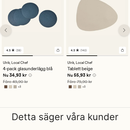
4.5
(38)
4.5
(140)
38
140
omdömen
omdömen
med
med
Ulrik,
Local Chef
Ulrik,
Local Chef
ett
ett
4-pack glasunderlägg blå
Tablett beige
genomsnittligt
genomsnittligt
Nuvarande pris
34,93 kr
Nuvarande pris
55,93 kr
34,93 kr
55,93 kr
betyg
betyg
Nu
Nu
på
på
Ordinarie pris
49,90 kr
Ordinarie pris
79,90 kr
Före
49,90 kr
Före
79,90 kr
4.5
4.5
+
3
+
3
Finns i fler färger
Finns i fler färger
Detta säger våra kunder