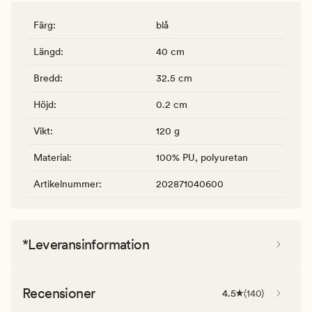
Färg
:
blå
Längd
:
40 cm
Bredd
:
32.5 cm
Höjd
:
0.2 cm
Vikt
:
120 g
Material
:
100% PU, polyuretan
Artikelnummer
:
202871040600
*Leveransinformation
Recensioner
4.5
(
140
)