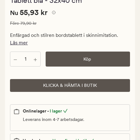
Tablett blå - 32x40 cm
med
ett
Nuvarande
Nuvarande pris
55,93 kr
genomsnittlig
55,93 kr
Nu
betyg
pris
på
Ordinarie pris
79,90 kr
Före
79,90 kr
55,93
4.5
kr.
Enfärgad och stilren bordstablett i skinnimitation.
Ordinarie
Läs mer
pris
79,90
Antal
Köp
kr
KLICKA & HÄMTA I BUTIK
Onlinelager -
I lager
Leverans inom 4-7 arbetsdagar.