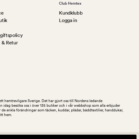
Club Hemtex
ce
Kundklubb
utik
Logga in
iftspolicy
 & Retur
tt hemtrevligare Sverige. Det har gjort oss till Nordens ledande
an idag besöka oss i över 135 butiker och i vår webbshop som alla erbjuder
 de enkla förändringar som täcken, kuddar, plädar, bäddtextilier, handdukar,
ditt hem.