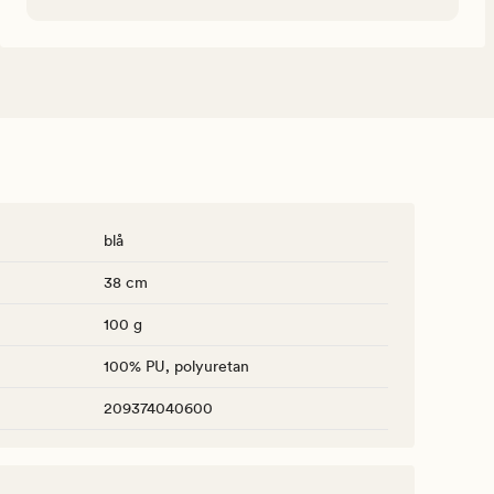
blå
38 cm
100 g
100% PU, polyuretan
209374040600