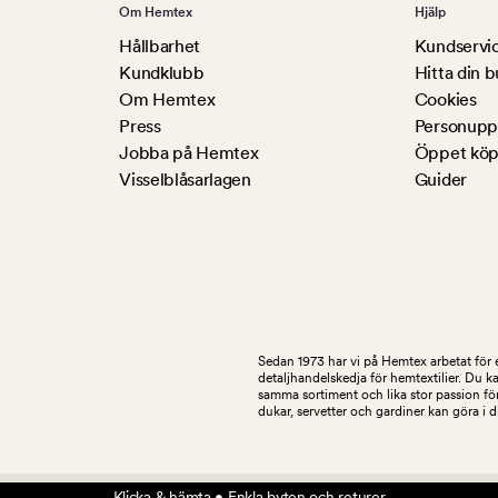
Om Hemtex
Hjälp
Hållbarhet
Kundservi
Kundklubb
Hitta din b
Om Hemtex
Cookies
Press
Personuppg
Jobba på Hemtex
Öppet köp
Visselblåsarlagen
Guider
Sedan 1973 har vi på Hemtex arbetat för e
detaljhandelskedja för hemtextilier. Du k
samma sortiment och lika stor passion för
dukar, servetter och gardiner kan göra i 
Klicka & hämta • Enkla byten och returer