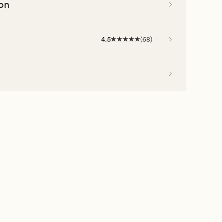
on
4.5
(
68
)