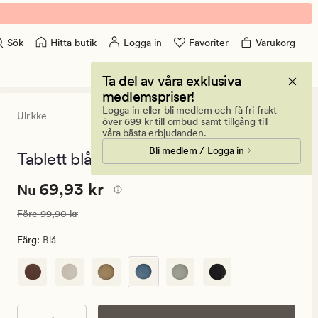
Hitta butik
Logga in
Favoriter
Varukorg
Sök
Ta del av våra exklusiva
medlemspriser!
Logga in eller bli medlem och få fri frakt
Ulrikke
4.5
(68)
68
över 699 kr till ombud samt tillgång till
omdömen
våra bästa erbjudanden.
med
Bli medlem / Logga in
ett
Tablett blå - ø38
genomsnittli
betyg
Nuvarande
Nuvarande pris
69,93 kr
69,93 kr
på
Nu
4.5
pris
Ordinarie pris
99,90 kr
Före
99,90 kr
69,93
kr.
Färg
:
Blå
Ordinarie
pris
99,90
kr