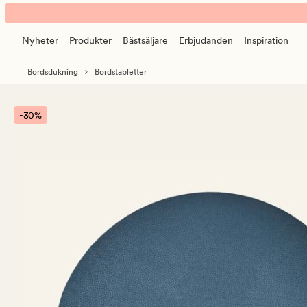
Ulrikke
Animerad
tablett
banner.
blå
Nyheter
Produkter
Bästsäljare
Erbjudanden
Inspiration
Klicka
på
Bordsdukning
Bordstabletter
ESCAPE
för
att
-30%
pausa.