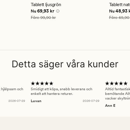
genomsnittligt
genomsn
Tablett ljusgrön
Tablett nat
betyg
betyg
kr
Nuvarande pris
69,93 kr
Nuvarande
69,93 kr
48,93 
Nu
Nu
på
på
4.5
4
Ordinarie pris
99,90 kr
Ordinarie pr
Före
99,90 kr
Före
69,90
Detta säger våra kunder
gt hjälpsam och
Smidigt att köpa, snabb leverans och
Alltid fantasti
enkelt att hantera returer.
bemötande Allt
vacker skyltni
2026-07-29
Luvan
2026-07-29
Ann E