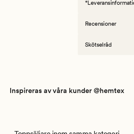
*Leveransinformati
Recensioner
Skötselråd
Inspireras av våra kunder @hemtex
Toppsäljare inom samma kategori