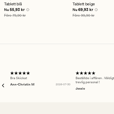
genomsnittligt
genomsnittligt
Tablett blå
Tablett beige
betyg
betyg
Nuvarande pris
55,93 kr
Nuvarande pris
69,93 
55,93 kr
69,93 kr
Nu
Nu
på
på
4.5
4.5
Ordinarie pris
79,90 kr
Ordinarie pris
99,90 kr
Före
79,90 kr
Före
99,90 kr
Bra Skickat
Beställde i affären . Väldi
trevlig personal !
Ann-Christin M
2026-07-30
Jessie