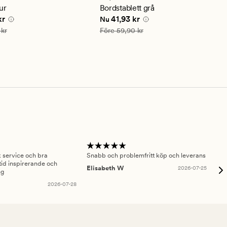
ittligt
genomsnittligt
ur
Bordstablett grå
betyg
 pris
48,93 kr
Nuvarande pris
41,93 kr
kr
41,93 kr
Nu
på
4.5
is
69,90 kr
Ordinarie pris
59,90 kr
 kr
Före
59,90 kr
sk service och bra
Snabb och problemfritt köp och leverans
Had
id inspirerande och
fru
Elisabeth W
2026-07-25
ng
Am
2026-07-28