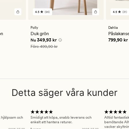
4.5
(96)
4.5
(31)
96
31
omdömen
omdöm
med
med
ett
ett
Polly
Dahlia
genomsnittligt
genomsn
ön
Duk grön
Påslakanse
betyg
betyg
Nuvarande pris
349,93 kr
Pris
799,9
349,93 kr
799,90 kr
Nu
på
på
4.5
4.5
Ordinarie pris
499,90 kr
Före
499,90 kr
Detta säger våra kunder
gt hjälpsam och
Smidigt att köpa, snabb leverans och
Alltid fantasti
enkelt att hantera returer.
bemötande Allt
vacker skyltni