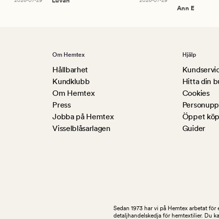
2026-07-29
Luvan
2026-07-29
Ann E
Om Hemtex
Hjälp
Hållbarhet
Kundservi
Kundklubb
Hitta din b
Om Hemtex
Cookies
Press
Personuppg
Jobba på Hemtex
Öppet köp
Visselblåsarlagen
Guider
Sedan 1973 har vi på Hemtex arbetat för e
detaljhandelskedja för hemtextilier. Du k