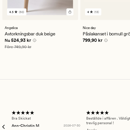
4.5
(50)
4
(13)
50
13
omdömen
omdömen
med
med
ett
ett
Angelica
Nice day
genomsnittligt
genomsnittligt
Avtorkningsbar duk beige
Påslakanset i bomull gr
betyg
betyg
Nuvarande pris
524,93 kr
Pris
799,90 kr
524,93 kr
799,90 kr
Nu
på
på
4.5
4
Ordinarie pris
749,90 kr
Före
749,90 kr
Bra Skickat
Beställde i affären . Väldi
trevlig personal !
Ann-Christin M
2026-07-30