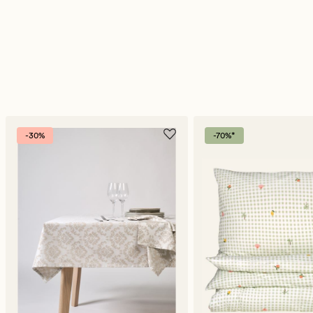
-30%
-70%*