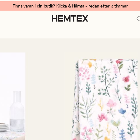
Finns varan i din butik? Klicka & Hämta - redan efter 3 timmar