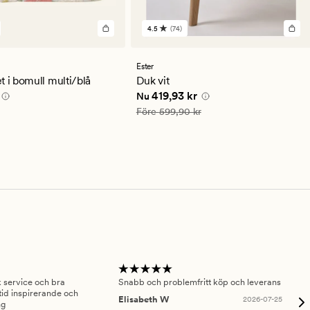
4.5
(74)
74
en
omdömen
med
ett
Ester
ittligt
genomsnittligt
t i bomull multi/blå
Duk vit
betyg
0 kr
Nuvarande pris
419,93 kr
419,93 kr
Nu
på
4.5
Ordinarie pris
599,90 kr
Före
599,90 kr
sk service och bra
Snabb och problemfritt köp och leverans
Had
id inspirerande och
fru
Elisabeth W
2026-07-25
ng