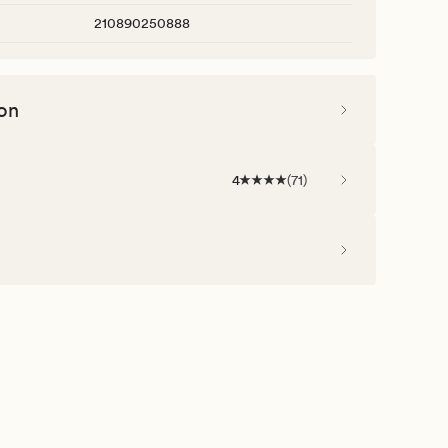
210890250888
on
4
(
71
)