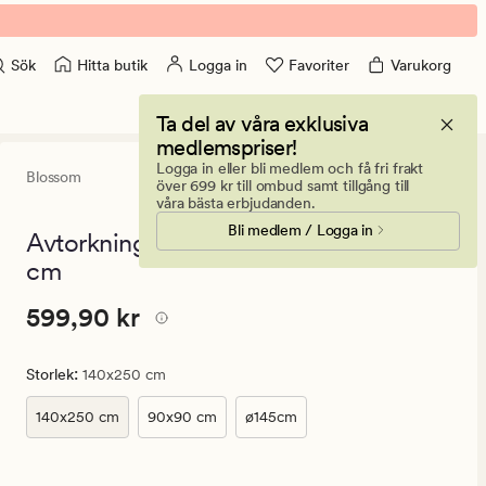
Hitta butik
Logga in
Favoriter
Varukorg
Sök
Ta del av våra exklusiva
medlemspriser!
Logga in eller bli medlem och få fri frakt
Blossom
4
(71)
71
över 699 kr till ombud samt tillgång till
omdömen
våra bästa erbjudanden.
med
Bli medlem / Logga in
ett
Avtorkningsbar duk multi - 140x250
genomsnitt
cm
betyg
på
4
Pris
Pris
599,90 kr
599,90 kr
599,90
kr.
:
Storlek
140x250 cm
Ordinarie
pris
140x250 cm
90x90 cm
ø145cm
599,90
kr