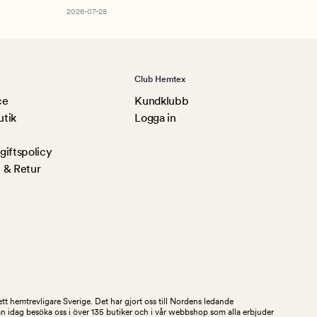
Am
2026-07-28
Club Hemtex
ce
Kundklubb
utik
Logga in
iftspolicy
 & Retur
tt hemtrevligare Sverige. Det har gjort oss till Nordens ledande
an idag besöka oss i över 135 butiker och i vår webbshop som alla erbjuder