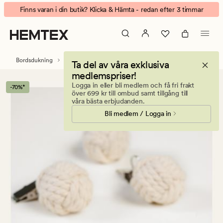
Hemp
Animerad
Finns varan i din butik? Klicka & Hämta - redan efter 3 timmar
duktyngd,
banner.
4-
Klicka
pack
på
offwhite
ESCAPE
Bordsdukning
Dukar
Duktyngd
Ta del av våra exklusiva
för
medlemspriser!
att
Logga in eller bli medlem och få fri frakt
-70%*
pausa.
över 699 kr till ombud samt tillgång till
våra bästa erbjudanden.
Bli medlem / Logga in