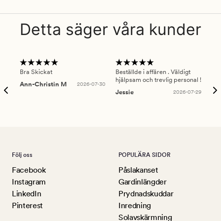
Detta säger våra kunder
Bra Skickat
Beställde i affären . Väldigt
Smi
hjälpsam och trevlig personal !
lev
Ann-Christin M
2026-07-30
han
Jessie
2026-07-29
Lu
Följ oss
POPULÄRA SIDOR
Facebook
Påslakanset
Instagram
Gardinlängder
LinkedIn
Prydnadskuddar
Pinterest
Inredning
Solavskärmning