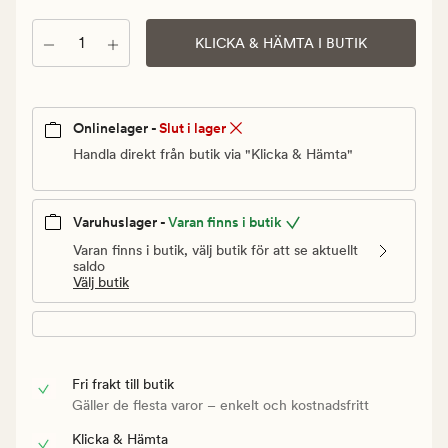
Ordinarie
pris
Antal
KLICKA & HÄMTA I BUTIK
229,90
kr
Onlinelager -
Slut i lager
Handla direkt från butik via "Klicka & Hämta"
Varuhuslager -
Varan finns i butik
Varan finns i butik, välj butik för att se aktuellt
saldo
Välj butik
Fri frakt till butik
Gäller de flesta varor – enkelt och kostnadsfritt
Klicka & Hämta