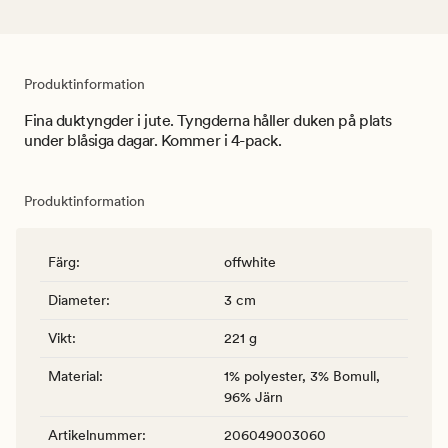
Produktinformation
Fina duktyngder i jute. Tyngderna håller duken på plats
under blåsiga dagar. Kommer i 4-pack.
Produktinformation
Färg
:
offwhite
Diameter
:
3 cm
Vikt
:
221 g
Material
:
1% polyester, 3% Bomull,
96% Järn
Artikelnummer
:
206049003060