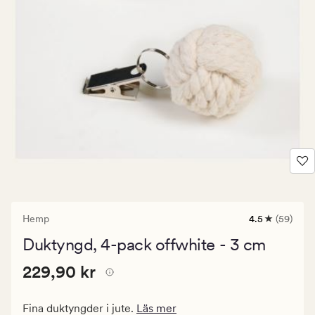
Hemp
4.5
(59)
59
omdömen
Duktyngd, 4-pack offwhite - 3 cm
med
ett
Pris
Pris
229,90 kr
genomsnittli
229,90 kr
betyg
229,90
på
kr.
4.5
Fina duktyngder i jute.
Läs mer