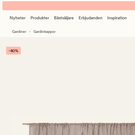
Otto
Animerad
gardinkappa
banner.
lång
Nyheter
Produkter
Bästsäljare
Erbjudanden
Inspiration
Klicka
sand
på
Gardiner
Gardinkappor
ESCAPE
för
att
-40%
pausa.