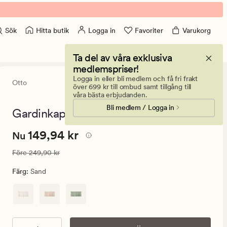
Hitta butik
Logga in
Favoriter
Varukorg
Sök
Ta del av våra exklusiva
medlemspriser!
Logga in eller bli medlem och få fri frakt
Otto
4
(3)
3
över 699 kr till ombud samt tillgång till
omdömen
våra bästa erbjudanden.
med
Bli medlem / Logga in
ett
Gardinkappa lång sand - 250x70 cm
genomsnitt
betyg
Nuvarande
Nuvarande pris
149,94 kr
149,94 kr
på
Nu
4
pris
Ordinarie pris
249,90 kr
Före
249,90 kr
149,94
kr.
Färg
:
Sand
Ordinarie
pris
249,90
kr