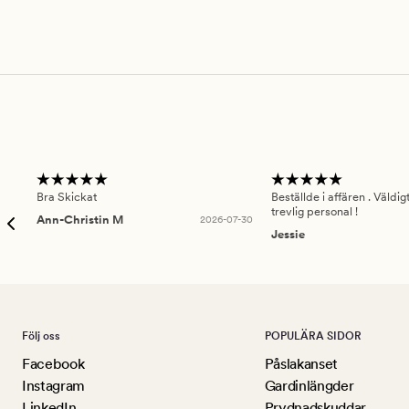
Bra Skickat
Beställde i affären . Väldi
trevlig personal !
Ann-Christin M
2026-07-30
Jessie
Följ oss
POPULÄRA SIDOR
Facebook
Påslakanset
Instagram
Gardinlängder
LinkedIn
Prydnadskuddar