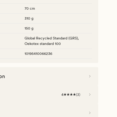
70 cm
310 g
150 g
Global Recycled Standard (GRS),
Oekotex standard 100
10195410066236
on
4
(
3
)