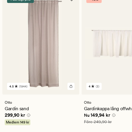
4.5
(1944)
4
(3)
1944
3
omdömen
omdömen
med
med
ett
ett
Otto
Otto
genomsnittligt
genomsnittligt
Gardin sand
Gardinkappa lång offwh
betyg
betyg
Pris
299,90 kr
Nuvarande pris
149,94
299,90 kr
149,94 kr
Nu
på
på
4.5
4
Ordinarie pris
249,90 kr
Före
249,90 kr
Medlem
149 kr