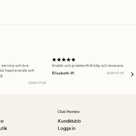
sk service och bra
Snabb och problemfritt köp och leverans
Had
id inspirerande och
fru
Elisabeth W
2026-07-25
ng
Am
2026-07-28
Club Hemtex
ce
Kundklubb
utik
Logga in