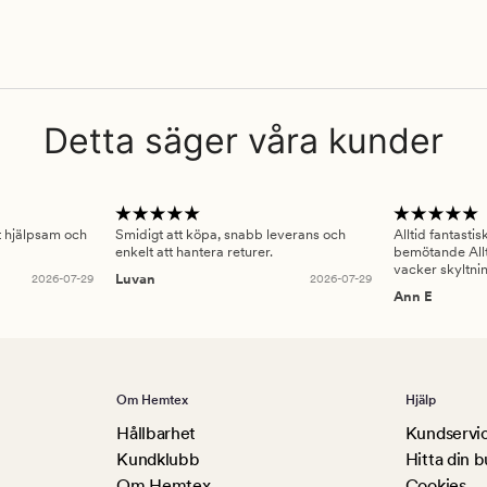
Detta säger våra kunder
gt hjälpsam och
Smidigt att köpa, snabb leverans och
Alltid fantasti
enkelt att hantera returer.
bemötande Allt
vacker skyltni
2026-07-29
Luvan
2026-07-29
Ann E
Om Hemtex
Hjälp
Hållbarhet
Kundservi
Kundklubb
Hitta din b
Om Hemtex
Cookies