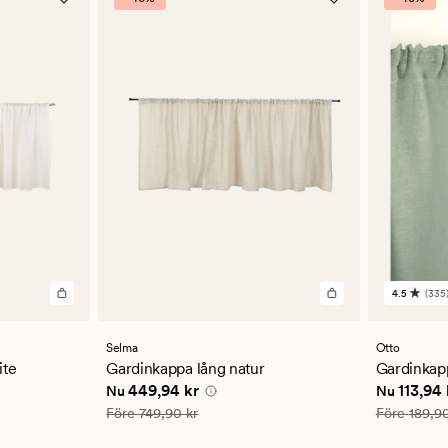
4.5
(335
335
omdöm
med
ett
Selma
Otto
genomsn
ite
Gardinkappa lång natur
Gardinkapp
betyg
 kr
Nuvarande pris
449,94 kr
Nuvarande
449,94 kr
113,94 
Nu
Nu
på
4.5
Ordinarie pris
749,90 kr
Ordinarie pr
Före
749,90 kr
Före
189,90