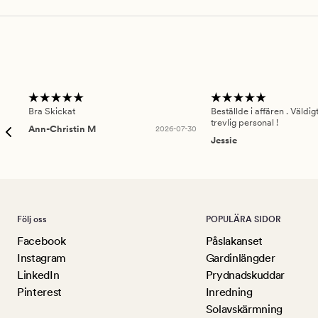
Bra Skickat
Beställde i affären . Väldi
trevlig personal !
Ann-Christin M
2026-07-30
Jessie
Följ oss
POPULÄRA SIDOR
Facebook
Påslakanset
Instagram
Gardinlängder
LinkedIn
Prydnadskuddar
Pinterest
Inredning
Solavskärmning