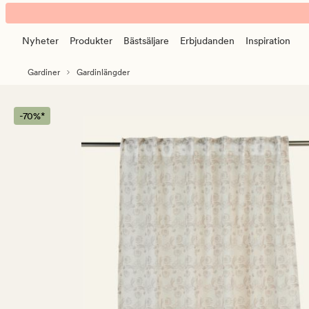
Flora
Animerad
gardin
banner.
beige
Nyheter
Produkter
Bästsäljare
Erbjudanden
Inspiration
Klicka
på
Gardiner
Gardinlängder
ESCAPE
för
att
-70%*
pausa.