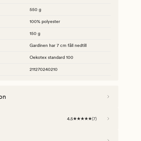
550 g
100% polyester
150 g
Gardinen har 7 cm fåll nedtill
Oekotex standard 100
211270240210
on
4.5
(
7
)