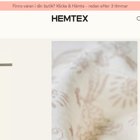
Finns varan i din butik? Klicka & Hämta - redan efter 3 timmar