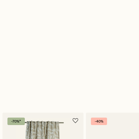
-70%*
-40%