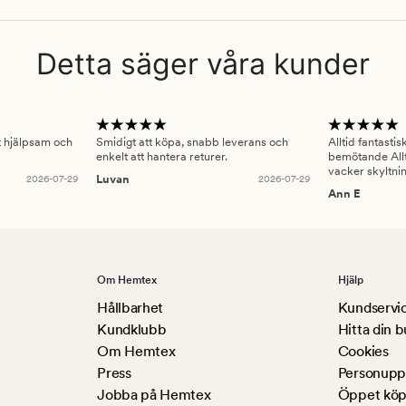
Detta säger våra kunder
gt hjälpsam och
Smidigt att köpa, snabb leverans och
Alltid fantasti
enkelt att hantera returer.
bemötande Allt
vacker skyltni
2026-07-29
Luvan
2026-07-29
Ann E
Om Hemtex
Hjälp
Hållbarhet
Kundservi
Kundklubb
Hitta din b
Om Hemtex
Cookies
Press
Personuppg
Jobba på Hemtex
Öppet köp