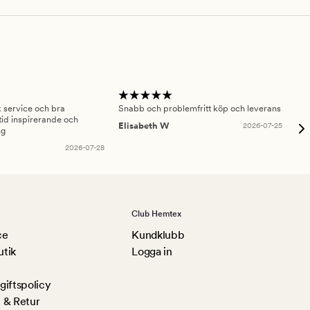
sk service och bra
Snabb och problemfritt köp och leverans
Had
id inspirerande och
fru
Elisabeth W
2026-07-25
ng
Am
2026-07-28
Club Hemtex
ce
Kundklubb
utik
Logga in
iftspolicy
 & Retur