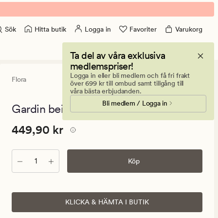
Hitta butik
Logga in
Favoriter
Varukorg
Sök
Ta del av våra exklusiva
medlemspriser!
Logga in eller bli medlem och få fri frakt
Flora
4.5
(7)
7
över 699 kr till ombud samt tillgång till
omdömen
våra bästa erbjudanden.
med
Bli medlem / Logga in
ett
Gardin beige - 140x240 cm
genomsnittl
betyg
Pris
Pris
449,90 kr
449,90 kr
på
4.5
449,90
kr.
Antal
Ordinarie
Köp
pris
449,90
kr
KLICKA & HÄMTA I BUTIK