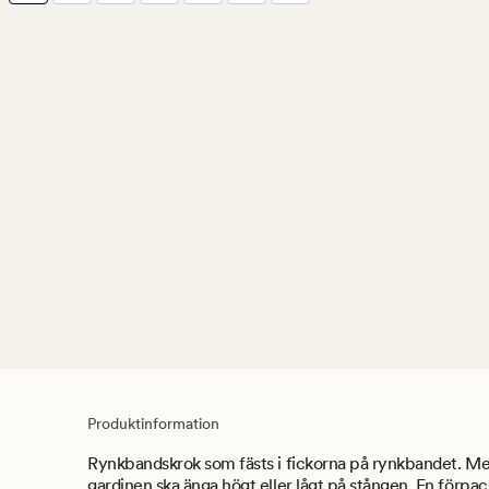
Produktinformation
Rynkbandskrok som fästs i fickorna på rynkbandet. Me
gardinen ska änga högt eller lågt på stången. En förpac