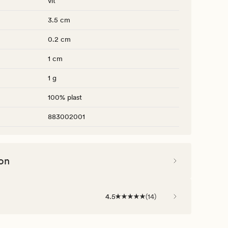
vit
3.5 cm
0.2 cm
1 cm
1 g
100% plast
883002001
on
4.5
(
14
)