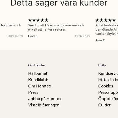
Detta säger våra kunder
gt hjälpsam och
Smidigt att köpa, snabb leverans och
Alltid fantasti
enkelt att hantera returer.
bemötande Allt
vacker skyltni
2026-07-29
Luvan
2026-07-29
Ann E
Om Hemtex
Hjälp
Hållbarhet
Kundservi
Kundklubb
Hitta din b
Om Hemtex
Cookies
Press
Personuppg
Jobba på Hemtex
Öppet köp
Visselblåsarlagen
Guider