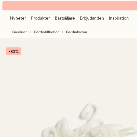
Alpha
Animerad
rynkbandskrok
banner.
vit
Nyheter
Produkter
Bästsäljare
Erbjudanden
Inspiration
Klicka
på
Gardiner
Gardintillbehör
Gardinkrokar
ESCAPE
för
att
-30%
pausa.