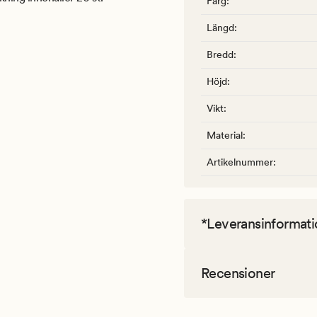
Färg
:
Längd
:
Bredd
:
Höjd
:
Vikt
:
Material
:
Artikelnummer
:
*Leveransinformati
Recensioner