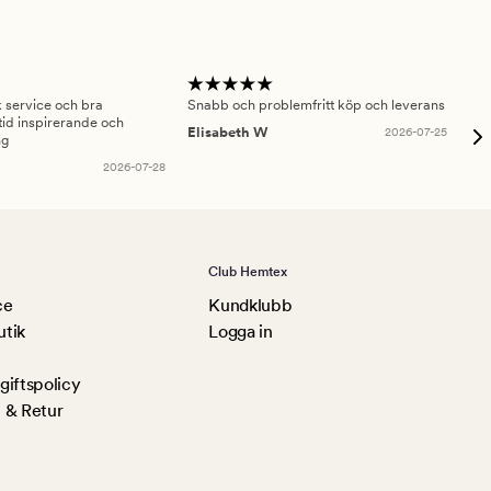
sk service och bra
Snabb och problemfritt köp och leverans
Had
id inspirerande och
fru
Elisabeth W
2026-07-25
ng
Am
2026-07-28
Club Hemtex
ce
Kundklubb
utik
Logga in
iftspolicy
 & Retur