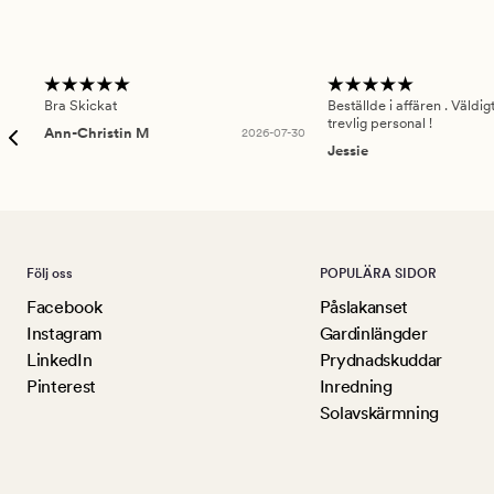
Bra Skickat
Beställde i affären . Väldi
trevlig personal !
Ann-Christin M
2026-07-30
Jessie
Följ oss
POPULÄRA SIDOR
Facebook
Påslakanset
Instagram
Gardinlängder
LinkedIn
Prydnadskuddar
Pinterest
Inredning
Solavskärmning