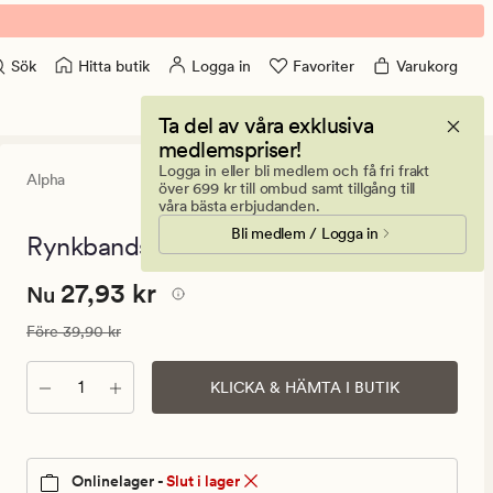
Hitta butik
Logga in
Favoriter
Varukorg
Sök
Ta del av våra exklusiva
medlemspriser!
Logga in eller bli medlem och få fri frakt
Alpha
4.5
(14)
14
över 699 kr till ombud samt tillgång till
omdömen
våra bästa erbjudanden.
med
Bli medlem / Logga in
ett
Rynkbandskrok vit - 20 Stk
genomsnittli
betyg
Nuvarande
Nuvarande pris
27,93 kr
27,93 kr
på
Nu
4.5
pris
Ordinarie pris
39,90 kr
Före
39,90 kr
27,93
kr.
Antal
KLICKA & HÄMTA I BUTIK
Ordinarie
pris
39,90
kr
Onlinelager -
Slut i lager