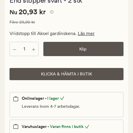
End stopper svart - 2 stk
med
ett
Nuvarande
Nuvarande pris
20,93 kr
genomsnit
20,93 kr
Nu
betyg
pris
på
Ordinarie pris
29,90 kr
Före
29,90 kr
20,93
3
kr.
Vridstopp till Aksel gardinskena.
Läs mer
Ordinarie
pris
Antal
Köp
29,90
kr
KLICKA & HÄMTA I BUTIK
Onlinelager -
I lager
Leverans inom 4-7 arbetsdagar.
Varuhuslager -
Varan finns i butik