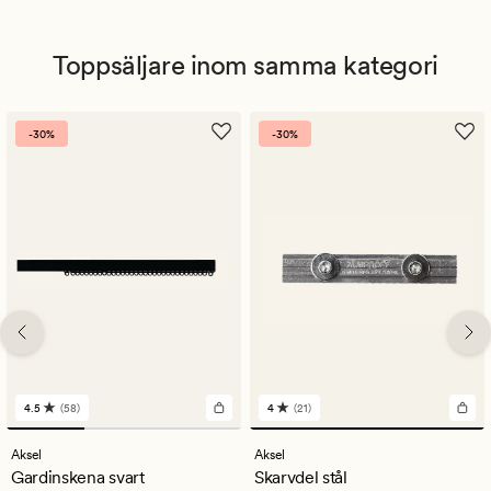
Toppsäljare inom samma kategori
-30%
-30%
4.5
(58)
4
(21)
58
21
omdömen
omdömen
med
med
Aksel
Aksel
ett
ett
Gardinskena svart
Skarvdel stål
genomsnittligt
genomsnittligt