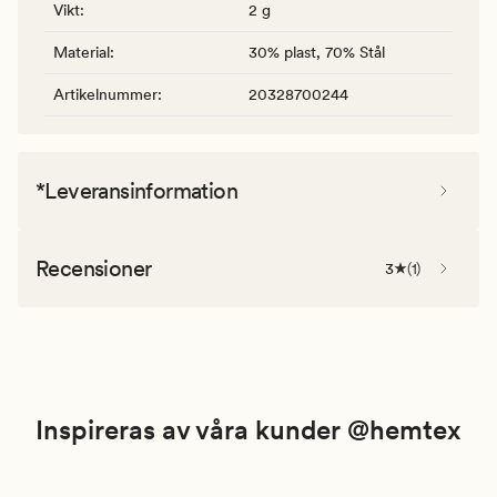
Vikt
:
2 g
Material
:
30% plast, 70% Stål
Artikelnummer
:
20328700244
*Leveransinformation
Recensioner
3
(
1
)
Inspireras av våra kunder @hemtex