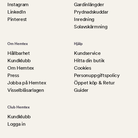
Instagram
Gardinlängder
LinkedIn
Prydnadskuddar
Pinterest
Inredning
Solavskärmning
Om Hemtex
Hjälp
Hållbarhet
Kundservice
Kundklubb
Hitta din butik
Om Hemtex
Cookies
Press
Personuppgiftspolicy
Jobba på Hemtex
Öppet köp & Retur
Visselblåsarlagen
Guider
Club Hemtex
Kundklubb
Logga in