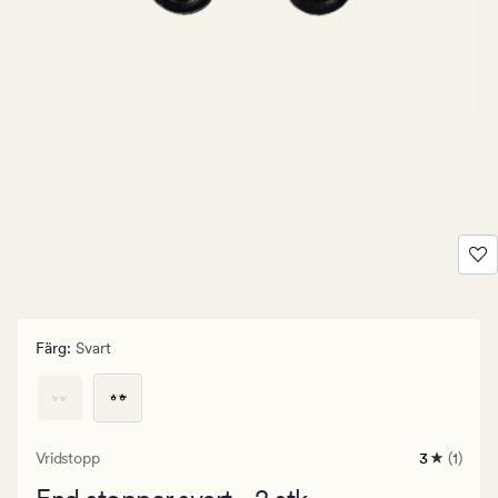
Färg
:
Svart
Vridstopp
3
(1)
1
omdöme