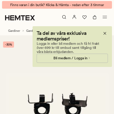
Vridstopp
Animerad
Finns varan i din butik? Klicka & Hämta - redan efter 3 timmar
end
banner.
stopper
Klicka
svart
på
ESCAPE
Gardiner
Gardintillbehör
Gardinskenor & tillbehör
Ta del av våra exklusiva
för
medlemspriser!
att
Logga in eller bli medlem och få fri frakt
-30%
pausa.
över 699 kr till ombud samt tillgång till
våra bästa erbjudanden.
Bli medlem / Logga in