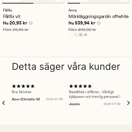
omdömen
omdömen
med
med
Fållfix
Anna
ett
ett
Fållfix vit
Mörkläggningsgardin offwhite
genomsnittligt
genomsnittligt
Nuvarande pris
20,93 kr
Nuvarande pris
539,94 kr
20,93 kr
539,94 kr
betyg
betyg
Nu
Nu
på
på
Ordinarie pris
29,90 kr
Ordinarie pris
899,90 kr
Före
29,90 kr
Före
899,90 kr
4
4
+
3
Finns i fler färger
Detta säger våra kunder
Bra Skickat
Beställde i affären . Väldigt
Smi
hjälpsam och trevlig personal !
lev
Ann-Christin M
2026-07-30
han
Jessie
2026-07-29
Lu