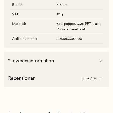
Bredd
:
3.6 cm
Vikt
:
12 g
Material
:
67% papper, 33% PET-plast,
Polyetentereftalat
Artikelnummer
:
205683300000
*Leveransinformation
Recensioner
3.5
(
40
)