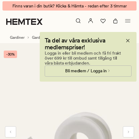
Fållfix
Animerad
Finns varan i din butik? Klicka & Hämta - redan efter 3 timmar
Bred
banner.
fållfix
Klicka
vit
på
ESCAPE
Gardiner
Gardintillbehör
Gardinstänger & tillbehör
Ta del av våra exklusiva
för
medlemspriser!
att
Logga in eller bli medlem och få fri frakt
-30%
pausa.
över 699 kr till ombud samt tillgång till
våra bästa erbjudanden.
Bli medlem / Logga in