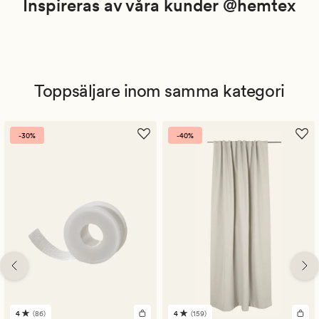
Inspireras av våra kunder @hemtex
Toppsäljare inom samma kategori
-30%
-40%
4
(86)
4
(159)
86
159