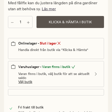
kr.
Med fållfix kan du justera längden på dina gardiner
Ordinarie
utan att behöva sy.
Läs mer
pris
49,90
Antal
KLICKA & HÄMTA I BUTIK
kr
Onlinelager -
Slut i lager
Handla direkt från butik via "Klicka & Hämta"
Varuhuslager -
Varan finns i butik
Varan finns i butik, välj butik för att se aktuellt
saldo
Välj butik
Fri frakt till butik