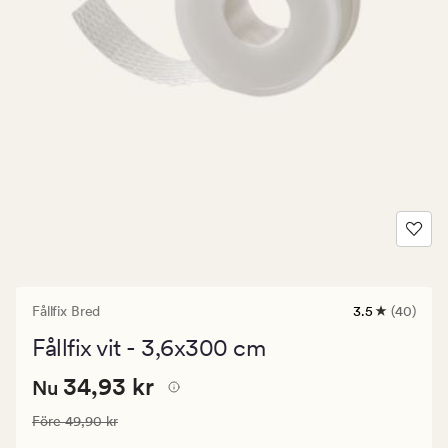
Fållfix Bred
3.5
(40)
40
omdömen
Fållfix vit - 3,6x300 cm
med
ett
Nuvarande
Nuvarande pris
34,93 kr
genomsnittli
34,93 kr
Nu
betyg
pris
på
Ordinarie pris
49,90 kr
Före
49,90 kr
34,93
3.5