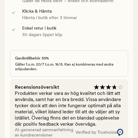
Gäller de flesta varor – enkelt och kostnadsfritt
Klicka & Hämta
Hämta i butik efter 3 timmar
Enkel retur i butik
30 dagars öppet köp
Gardintillbehör 30%
Gäller f.o.m. 20/7 t.o.m. 16/8. Kan ej kombineras med andra
erbjudanden.
Recensionsöversikt
Produkten verkar vara av hög kvalitet och lätt att
använda, samt har en bra bredd. Vissa användare
tycker dock att den inte fungerar optimalt på alla
material, vilket ibland leder till att de väljer att sy
istället. Överlag finns det en blandad upplevelse
där positiv feedback verkar överväga.
AI-genererad sammanfattning
Verified by Trustvoice
av kundrecensioner