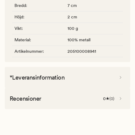
Bredd
:
7 cm
Höjd
:
2 cm
Vikt
:
100 g
Material
:
100% metall
Artikelnummer
:
205100008941
*Leveransinformation
Recensioner
0
(
0
)