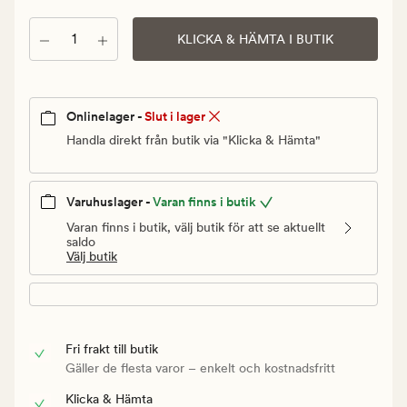
Ordinarie
pris
Antal
KLICKA & HÄMTA I BUTIK
21
kr
Onlinelager -
Slut i lager
Handla direkt från butik via "Klicka & Hämta"
Varuhuslager -
Varan finns i butik
Varan finns i butik, välj butik för att se aktuellt
saldo
Välj butik
Fri frakt till butik
Gäller de flesta varor – enkelt och kostnadsfritt
Klicka & Hämta