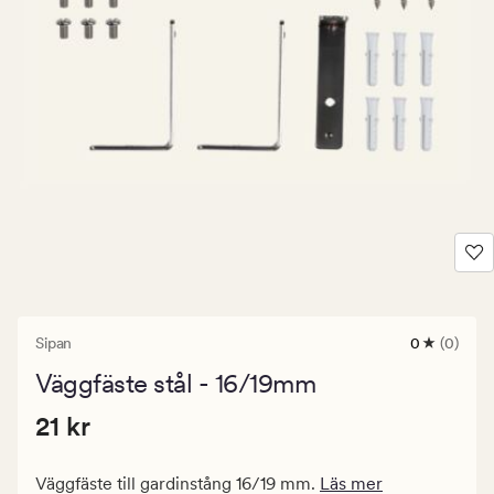
Sipan
0
(0)
0
omdömen
Väggfäste stål - 16/19mm
med
ett
Pris
Pris
21 kr
genomsnitt
21 kr
betyg
21
på
kr.
0
Väggfäste till gardinstång 16/19 mm.
Läs mer