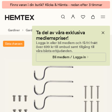
Sipan
Animerad
Finns varan i din butik? Klicka & Hämta - redan efter 3 timmar
väggfäste
banner.
stål
Klicka
på
ESCAPE
Gardiner
Gardintillbehör
Gardinstänger & tillbehör
Ta del av våra exklusiva
för
medlemspriser!
att
Logga in eller bli medlem och få fri frakt
Sista chansen
pausa.
över 699 kr till ombud samt tillgång till
våra bästa erbjudanden.
Bli medlem / Logga in