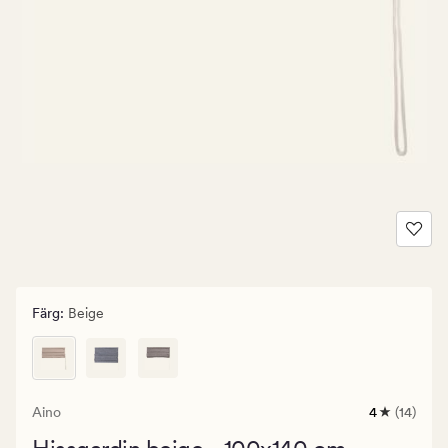
Färg
:
Beige
Aino
4
(14)
14
omdömen