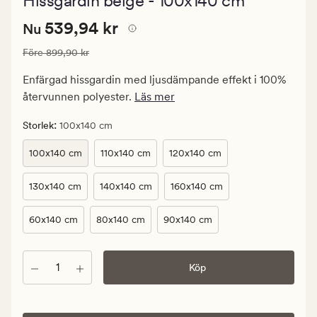
Hissgardin beige - 100x140 cm
med
ett
Nuvarande
Nuvarande pris
539,94 kr
genomsnitt
539,94 kr
Nu
betyg
pris
på
Ordinarie pris
899,90 kr
Före
899,90 kr
539,94
4
kr.
Enfärgad hissgardin med ljusdämpande effekt i 100%
Ordinarie
återvunnen polyester.
Läs mer
pris
899,90
:
Storlek
100x140 cm
kr
100x140 cm
110x140 cm
120x140 cm
130x140 cm
140x140 cm
160x140 cm
60x140 cm
80x140 cm
90x140 cm
Antal
Köp