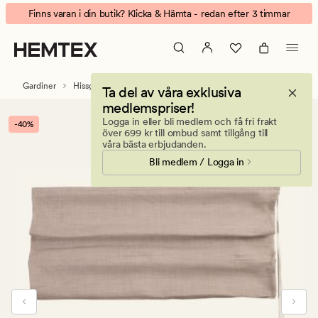
Aino
Animerad
Finns varan i din butik? Klicka & Hämta - redan efter 3 timmar
hissgardin
banner.
beige
Klicka
på
ESCAPE
Gardiner
Hissgardiner
Mörkläggande hissgardiner
Ta del av våra exklusiva
för
medlemspriser!
att
Logga in eller bli medlem och få fri frakt
-40%
pausa.
över 699 kr till ombud samt tillgång till
våra bästa erbjudanden.
Bli medlem / Logga in