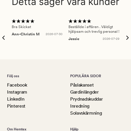
Detta säger våra kunder
Bra Skickat
Beställde i affären . Väldigt
Smi
hjälpsam och trevlig personal !
lev
Ann-Christin M
2026-07-30
han
Jessie
2026-07-29
Lu
Följ oss
POPULÄRA SIDOR
Facebook
Påslakanset
Instagram
Gardinlängder
LinkedIn
Prydnadskuddar
Pinterest
Inredning
Solavskärmning
Om Hemtex
Hjälp