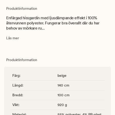
Produktinformation
Enfärgad hissgardin med ljusdämpande effekt i 100%
återvunnen polyester. Fungerar bra överallt där du har
behov av mörkare ru...
Läs mer
Produktinformation
Färg
:
beige
Längd
:
140 cm
Bredd
:
100 cm
Vikt
:
920 g
Material
:
55% polyester, 4% PP-plast,