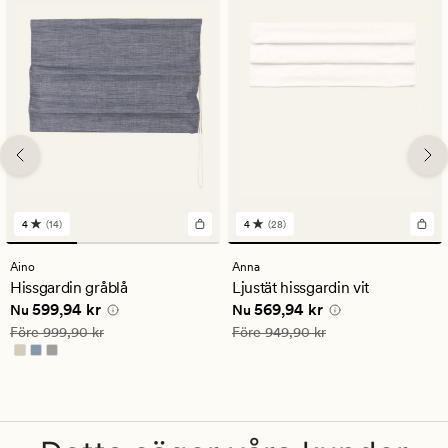
4
(14)
4
(28)
14
28
omdömen
omdömen
med
med
Aino
Anna
ett
ett
Hissgardin gråblå
Ljustät hissgardin vit
genomsnittligt
genomsnittligt
Nuvarande pris
599,94 kr
Nuvarande pris
569,94 kr
599,94 kr
569,94 kr
betyg
betyg
Nu
Nu
på
på
Ordinarie pris
999,90 kr
Ordinarie pris
949,90 kr
Före
999,90 kr
Före
949,90 kr
4
4