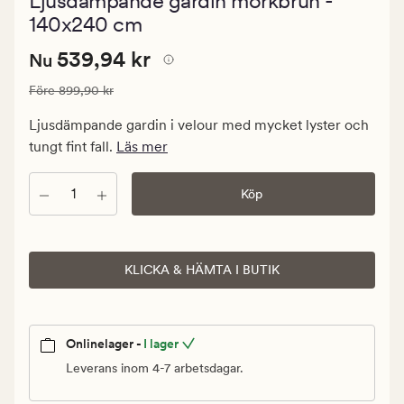
Ljusdämpande gardin mörkbrun -
med
ett
140x240 cm
genomsnittli
betyg
Nuvarande
Nuvarande pris
539,94 kr
539,94 kr
Nu
på
4.5
pris
Ordinarie pris
899,90 kr
Före
899,90 kr
539,94
kr.
Ljusdämpande gardin i velour med mycket lyster och
Ordinarie
tungt fint fall.
Läs mer
pris
899,90
Antal
Köp
kr
KLICKA & HÄMTA I BUTIK
Onlinelager -
I lager
Leverans inom 4-7 arbetsdagar.