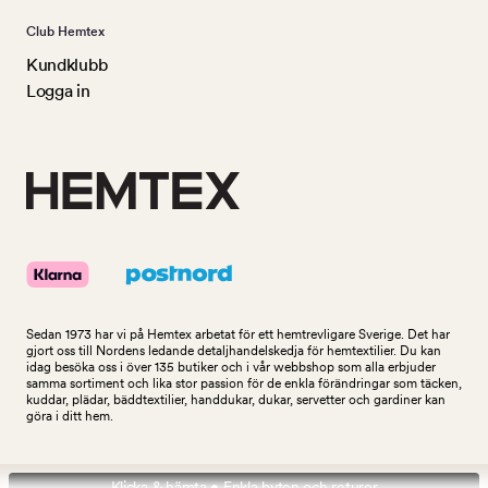
Club Hemtex
Kundklubb
Logga in
Sedan 1973 har vi på Hemtex arbetat för ett hemtrevligare Sverige. Det har
gjort oss till Nordens ledande detaljhandelskedja för hemtextilier. Du kan
idag besöka oss i över 135 butiker och i vår webbshop som alla erbjuder
samma sortiment och lika stor passion för de enkla förändringar som täcken,
kuddar, plädar, bäddtextilier, handdukar, dukar, servetter och gardiner kan
göra i ditt hem.
Klicka & hämta • Enkla byten och returer