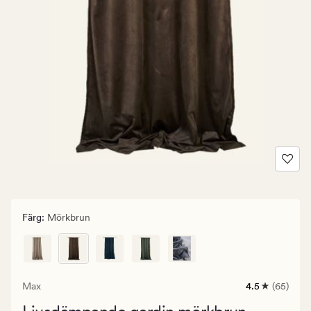
Färg
:
Mörkbrun
Max
4.5
(65)
65
omdömen