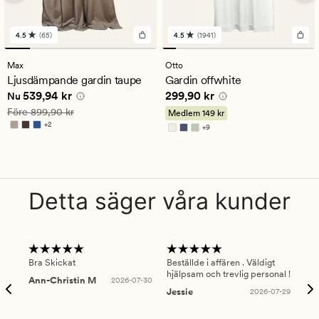
4.5
(65)
4.5
(1941)
65
1941
omdömen
omdömen
med
med
Max
Otto
ett
ett
Ljusdämpande gardin taupe
Gardin offwhite
genomsnittligt
genomsnittligt
Nuvarande pris
539,94 kr
Pris
299,90 kr
539,94 kr
299,90 kr
betyg
betyg
Nu
på
på
Ordinarie pris
899,90 kr
Före
899,90 kr
Medlem
149 kr
4.5
4.5
+
2
+
9
Finns i fler färger
Finns i fler färger
Detta säger våra kunder
Bra Skickat
Beställde i affären . Väldigt
Smi
hjälpsam och trevlig personal !
lev
Ann-Christin M
2026-07-30
han
Jessie
2026-07-29
Lu