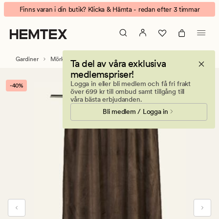
Max
Animerad
Finns varan i din butik? Klicka & Hämta - redan efter 3 timmar
ljusdämpande
banner.
gardin
Klicka
mörkbrun
på
ESCAPE
Gardiner
Mörkläggningsgardiner
Ta del av våra exklusiva
för
medlemspriser!
att
Logga in eller bli medlem och få fri frakt
-40%
pausa.
över 699 kr till ombud samt tillgång till
våra bästa erbjudanden.
Bli medlem / Logga in