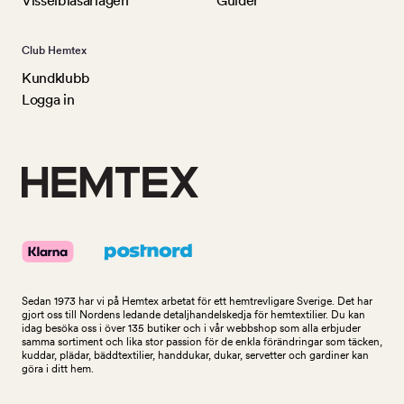
Visselblåsarlagen
Guider
Club Hemtex
Kundklubb
Logga in
Sedan 1973 har vi på Hemtex arbetat för ett hemtrevligare Sverige. Det har
gjort oss till Nordens ledande detaljhandelskedja för hemtextilier. Du kan
idag besöka oss i över 135 butiker och i vår webbshop som alla erbjuder
samma sortiment och lika stor passion för de enkla förändringar som täcken,
kuddar, plädar, bäddtextilier, handdukar, dukar, servetter och gardiner kan
göra i ditt hem.