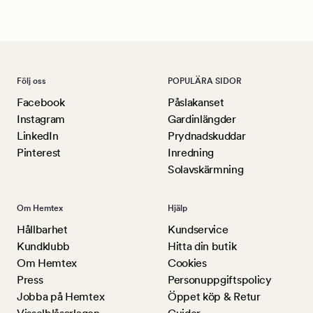
Lu
Följ oss
POPULÄRA SIDOR
Facebook
Påslakanset
Instagram
Gardinlängder
LinkedIn
Prydnadskuddar
Pinterest
Inredning
Solavskärmning
Om Hemtex
Hjälp
Hållbarhet
Kundservice
Kundklubb
Hitta din butik
Om Hemtex
Cookies
Press
Personuppgiftspolicy
Jobba på Hemtex
Öppet köp & Retur