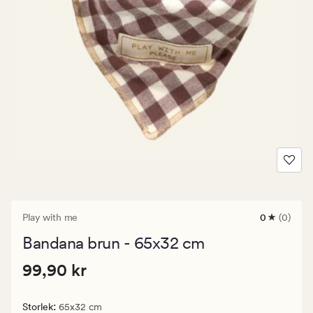
Play with me
0
(0)
0
omdömen
Bandana brun - 65x32 cm
med
ett
Pris
Pris
99,90 kr
genomsnitt
99,90 kr
betyg
99,90
på
kr.
0
:
Storlek
65x32 cm