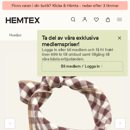
Play
Animerad
Finns varan i din butik? Klicka & Hämta - redan efter 3 timmar
with
banner.
me
Klicka
bandana
på
olivgrön
ESCAPE
Husdjur
Ta del av våra exklusiva
för
medlemspriser!
att
Logga in eller bli medlem och få fri frakt
pausa.
över 699 kr till ombud samt tillgång till
våra bästa erbjudanden.
Bli medlem / Logga in