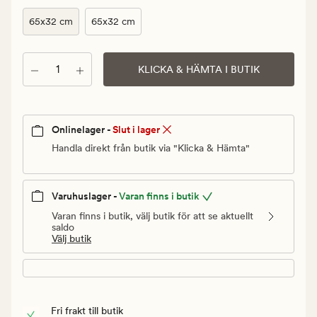
Ordinarie
pris
65x32 cm
65x32 cm
99,90
kr
Antal
KLICKA & HÄMTA I BUTIK
Onlinelager -
Slut i lager
Handla direkt från butik via "Klicka & Hämta"
Varuhuslager -
Varan finns i butik
Varan finns i butik, välj butik för att se aktuellt
saldo
Välj butik
Fri frakt till butik