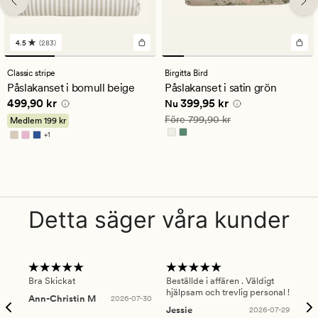
4.5
(283)
283
omdömen
med
Classic stripe
Birgitta Bird
ett
Påslakanset i bomull beige
Påslakanset i satin grön
genomsnittligt
Pris
499,90 kr
Nuvarande pris
399,95 kr
499,90 kr
399,95 kr
betyg
Nu
på
Ordinarie pris
799,90 kr
Före
799,90 kr
Medlem
199 kr
4.5
+
1
Finns i fler färger
Detta säger våra kunder
Bra Skickat
Beställde i affären . Väldigt
Smi
hjälpsam och trevlig personal !
lev
Ann-Christin M
2026-07-30
han
Jessie
2026-07-29