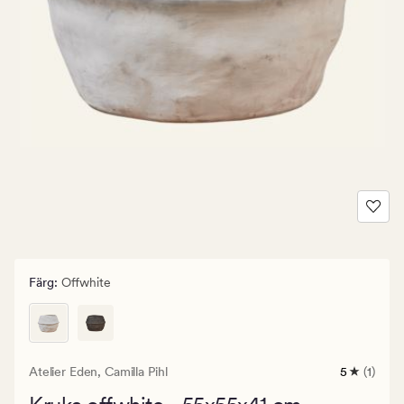
Färg
:
Offwhite
Atelier Eden,
Camilla Pihl
5
(1)
1
omdöme