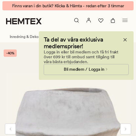
Atelier
Animerad
Finns varan i din butik? Klicka & Hämta - redan efter 3 timmar
Eden
banner.
kruka
Klicka
offwhite
på
ESCAPE
Inredning & Dekorationer
Blomkrukor
Ta del av våra exklusiva
för
medlemspriser!
att
Logga in eller bli medlem och få fri frakt
-40%
pausa.
över 699 kr till ombud samt tillgång till
våra bästa erbjudanden.
Bli medlem / Logga in