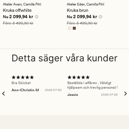
med
med
Atelier Avani,
Camilla Pihl
Atelier Eden,
Camilla Pihl
ett
ett
Kruka offwhite
Kruka brun
genomsnittligt
genomsnittligt
Nuvarande pris
2 099,94 kr
Nuvarande pris
2 099,94 kr
2 099,94 kr
2 099,94 kr
betyg
betyg
Nu
Nu
på
på
Ordinarie pris
3 499,90 kr
Ordinarie pris
3 499,90 kr
Före
3 499,90 kr
Före
3 499,90 kr
1
5
Detta säger våra kunder
Bra Skickat
Beställde i affären . Väldigt
Smi
hjälpsam och trevlig personal !
lev
Ann-Christin M
2026-07-30
han
Jessie
2026-07-29
Lu