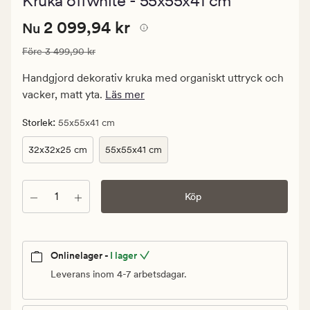
Kruka offwhite - 55x55x41 cm
med
ett
Nuvarande
Nuvarande pris
2 099,94 kr
genomsnit
2 099,94 kr
Nu
betyg
pris
på
Ordinarie pris
3 499,90 kr
Före
3 499,90 kr
2
5
099,94
Handgjord dekorativ kruka med organiskt uttryck och
kr.
vacker, matt yta.
Läs mer
Ordinarie
pris
:
Storlek
55x55x41 cm
3
32x32x25 cm
55x55x41 cm
499,90
kr
Antal
Köp
Onlinelager -
I lager
Leverans inom 4-7 arbetsdagar.