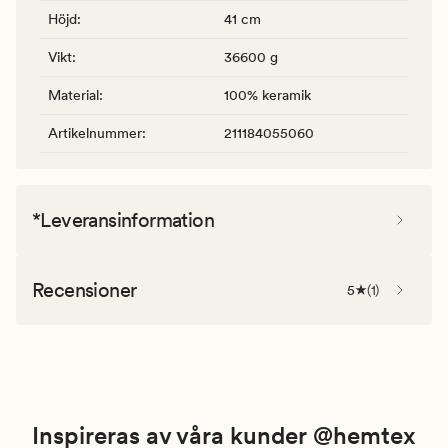
Höjd
:
41 cm
Vikt
:
36600 g
Material
:
100% keramik
Artikelnummer
:
211184055060
*Leveransinformation
Recensioner
5
(
1
)
Inspireras av våra kunder @hemtex