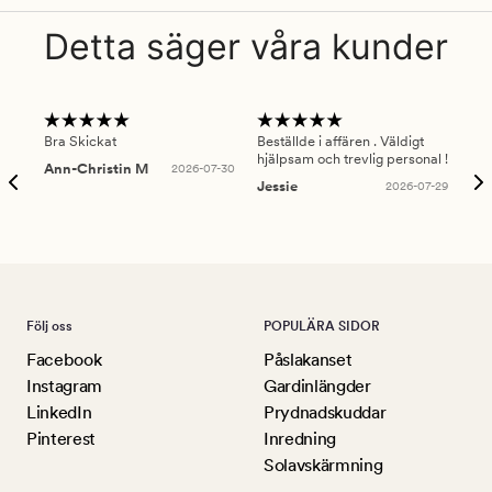
Detta säger våra kunder
Bra Skickat
Beställde i affären . Väldigt
Smi
hjälpsam och trevlig personal !
lev
Ann-Christin M
2026-07-30
han
Jessie
2026-07-29
Lu
Följ oss
POPULÄRA SIDOR
Facebook
Påslakanset
Instagram
Gardinlängder
LinkedIn
Prydnadskuddar
Pinterest
Inredning
Solavskärmning