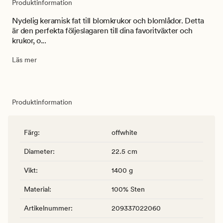
Produktinformation
Nydelig keramisk fat till blomkrukor och blomlådor. Detta
är den perfekta följeslagaren till dina favoritväxter och
krukor, o...
Läs mer
Produktinformation
Färg
:
offwhite
Diameter
:
22.5 cm
Vikt
:
1400 g
Material
:
100% Sten
Artikelnummer
:
209337022060