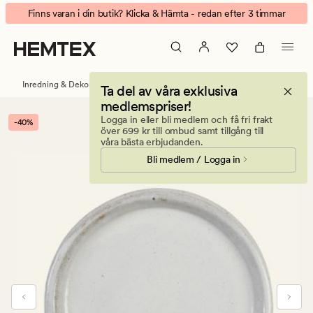
Hannah
Animerad
Finns varan i din butik? Klicka & Hämta - redan efter 3 timmar
fat
banner.
offwhite
Klicka
på
ESCAPE
Inredning & Dekorationer
Blomkrukor
Ta del av våra exklusiva
för
medlemspriser!
att
Logga in eller bli medlem och få fri frakt
-40%
pausa.
över 699 kr till ombud samt tillgång till
våra bästa erbjudanden.
Bli medlem / Logga in