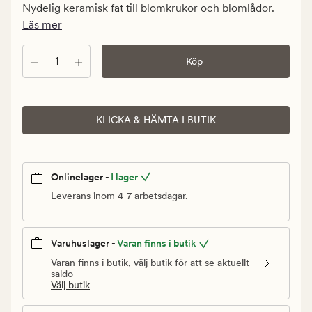
kr.
Nydelig keramisk fat till blomkrukor och blomlådor.
Ordinarie
Läs mer
pris
149,90
Antal
Köp
kr
KLICKA & HÄMTA I BUTIK
Onlinelager -
I lager
Leverans inom 4-7 arbetsdagar.
Varuhuslager -
Varan finns i butik
Varan finns i butik, välj butik för att se aktuellt
saldo
Välj butik