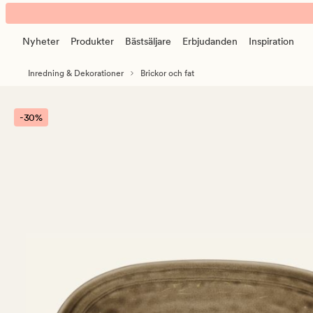
Malin
Animerad
fat
banner.
greige
Nyheter
Produkter
Bästsäljare
Erbjudanden
Inspiration
Klicka
på
Inredning & Dekorationer
Brickor och fat
ESCAPE
för
att
-30%
pausa.