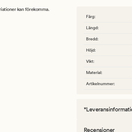
variationer kan förekomma.
Färg
:
Längd
:
Bredd
:
Höjd
:
Vikt
:
Material
:
Artikelnummer
:
*Leveransinformati
Recensioner