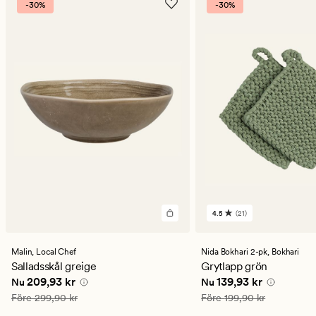
-30%
-30%
4.5
(21)
21
omdömen
med
ett
Malin,
Local Chef
Nida Bokhari 2-pk,
Bokhari
genomsnittligt
Salladsskål greige
Grytlapp grön
betyg
Nuvarande pris
209,93 kr
Nuvarande pris
139,93
209,93 kr
139,93 kr
Nu
Nu
på
4.5
Ordinarie pris
299,90 kr
Ordinarie pris
199,90 kr
Före
299,90 kr
Före
199,90 kr