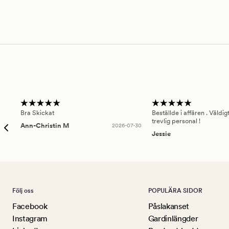
Bra Skickat
Beställde i affären . Väldi
trevlig personal !
Ann-Christin M
2026-07-30
Jessie
Följ oss
POPULÄRA SIDOR
Facebook
Påslakanset
Instagram
Gardinlängder