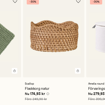
-30%
-30%
Scallop
Amelia round
Flaskkorg natur
Förvarings
 kr
Nuvarande pris
174,93 kr
Nuvarande
174,93 kr
279,93
Nu
Nu
Ordinarie pris
249,90 kr
Ordinarie pr
Före
249,90 kr
Före
399,9