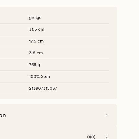
greige
31.5 cm
17.5 cm
3.5 cm
765 g
100% Sten
213907315037
on
0
(
0
)