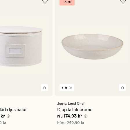
-30%
5
(1)
1
omdömen
med
ett
Jenny,
Local Chef
genomsnittligt
låda ljus natur
Djup tallrik creme
betyg
 pris
279,93 kr
Nuvarande pris
174,93 kr
 kr
174,93 kr
Nu
på
5
is
399,90 kr
Ordinarie pris
249,90 kr
0 kr
Före
249,90 kr