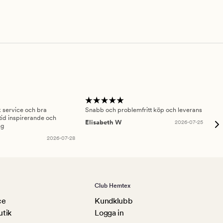
sk service och bra
Snabb och problemfritt köp och leverans
Had
id inspirerande och
fru
Elisabeth W
2026-07-25
ng
Am
2026-07-28
Club Hemtex
ce
Kundklubb
utik
Logga in