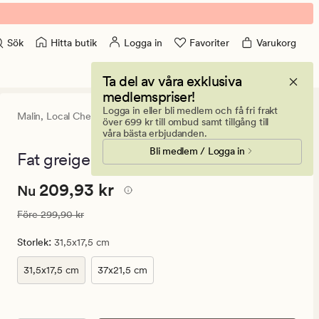
Hitta butik
Logga in
Favoriter
Varukorg
Sök
Ta del av våra exklusiva
medlemspriser!
Logga in eller bli medlem och få fri frakt
Malin,
Local Chef
0
(0)
0
över 699 kr till ombud samt tillgång till
omdömen
våra bästa erbjudanden.
med
Bli medlem / Logga in
ett
Fat greige - 31,5x17,5 cm
genomsnitt
betyg
Nuvarande
Nuvarande pris
209,93 kr
209,93 kr
på
Nu
0
pris
Ordinarie pris
299,90 kr
Före
299,90 kr
209,93
kr.
:
Storlek
31,5x17,5 cm
Ordinarie
pris
31,5x17,5 cm
37x21,5 cm
299,90
kr