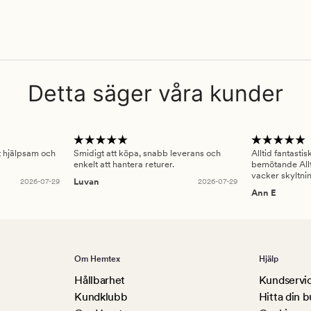
Detta säger våra kunder
gt hjälpsam och
Smidigt att köpa, snabb leverans och
Alltid fantasti
enkelt att hantera returer.
bemötande Allt
vacker skyltni
2026-07-29
Luvan
2026-07-29
Ann E
Om Hemtex
Hjälp
Hållbarhet
Kundservi
Kundklubb
Hitta din b