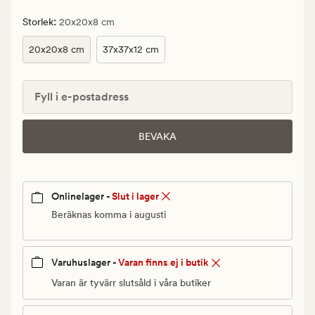
Ordinarie
pris
:
Storlek
20x20x8 cm
499,90
20x20x8 cm
37x37x12 cm
kr
Fyll i e-postadress
BEVAKA
Onlinelager -
Slut i lager
Beräknas komma i augusti
Varuhuslager -
Varan finns ej i butik
Varan är tyvärr slutsåld i våra butiker