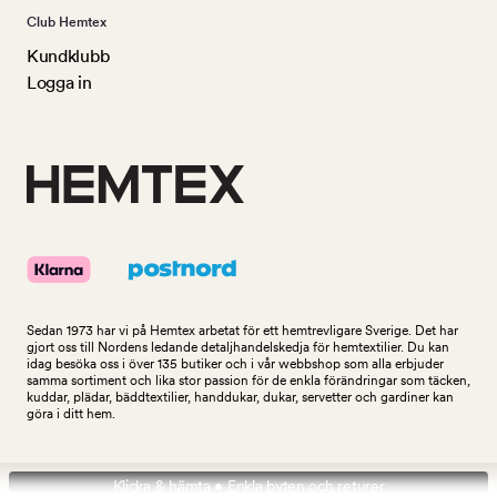
Club Hemtex
Kundklubb
Logga in
Sedan 1973 har vi på Hemtex arbetat för ett hemtrevligare Sverige. Det har
gjort oss till Nordens ledande detaljhandelskedja för hemtextilier. Du kan
idag besöka oss i över 135 butiker och i vår webbshop som alla erbjuder
samma sortiment och lika stor passion för de enkla förändringar som täcken,
kuddar, plädar, bäddtextilier, handdukar, dukar, servetter och gardiner kan
göra i ditt hem.
Klicka & hämta • Enkla byten och returer