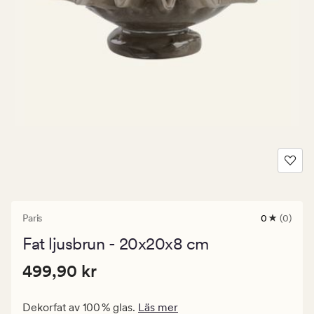
Paris
0
(0)
0
omdömen
Fat ljusbrun - 20x20x8 cm
med
ett
Pris
Pris
499,90 kr
genomsnitt
499,90 kr
betyg
499,90
på
kr.
0
Dekorfat av 100 % glas.
Läs mer