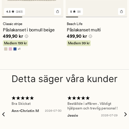
4.5
(283)
5
(9)
283
9
omdömen
omdömen
med
med
Classic stripe
Beach Life
ett
ett
Påslakanset i bomull beige
Påslakanset multi
genomsnittligt
genomsnittligt
Pris
499,90 kr
Pris
499,90 kr
499,90 kr
499,90 kr
betyg
betyg
på
på
Medlem
199 kr
Medlem
99 kr
4.5
5
+
1
Finns i fler färger
Detta säger våra kunder
Bra Skickat
Beställde i affären . Väldigt
Smi
hjälpsam och trevlig personal !
lev
Ann-Christin M
2026-07-30
han
Jessie
2026-07-29
Lu