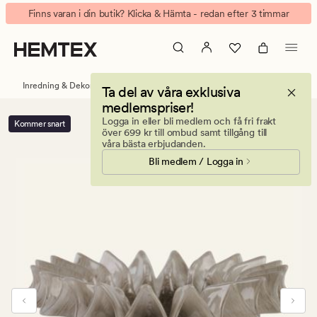
Paris
Animerad
Finns varan i din butik? Klicka & Hämta - redan efter 3 timmar
fat
banner.
ljusbrun
Klicka
på
ESCAPE
Inredning & Dekorationer
Brickor och fat
Ta del av våra exklusiva
för
medlemspriser!
att
Logga in eller bli medlem och få fri frakt
Kommer snart
pausa.
över 699 kr till ombud samt tillgång till
våra bästa erbjudanden.
Bli medlem / Logga in