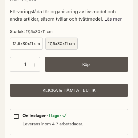
90,93
kr.
Förvaringslåda för organisering av livsmedel och
Ordinarie
andra artiklar, såsom tvålar och tvättmedel.
Läs mer
pris
129,90
:
Storlek
17,5x30x11 cm
kr
12,5x30x11 cm
17,5x30x11 cm
Antal
Köp
KLICKA & HÄMTA I BUTIK
Onlinelager -
I lager
Leverans inom 4-7 arbetsdagar.