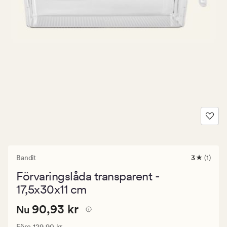
Bandit
3
(1)
1
omdöme
Förvaringslåda transparent -
med
ett
17,5x30x11 cm
genomsnit
betyg
Nuvarande
Nuvarande pris
90,93 kr
90,93 kr
Nu
på
3
pris
Ordinarie pris
129,90 kr
Före
129,90 kr