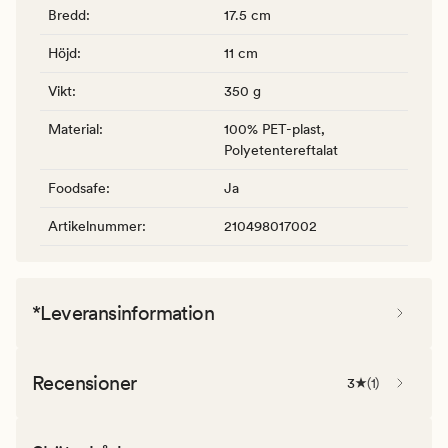
Bredd
:
17.5 cm
Höjd
:
11 cm
Vikt
:
350 g
Material
:
100% PET-plast,
Polyetentereftalat
Foodsafe
:
Ja
Artikelnummer
:
210498017002
*Leveransinformation
Recensioner
3
(
1
)