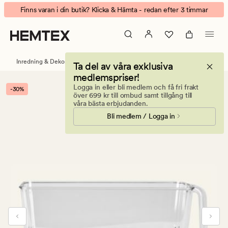
Bandit
Animerad
Finns varan i din butik? Klicka & Hämta - redan efter 3 timmar
förvaringslåda
banner.
transparent
Klicka
på
ESCAPE
Inredning & Dekorationer
Förvaring
Ta del av våra exklusiva
för
medlemspriser!
att
Logga in eller bli medlem och få fri frakt
-30%
pausa.
över 699 kr till ombud samt tillgång till
våra bästa erbjudanden.
Bli medlem / Logga in