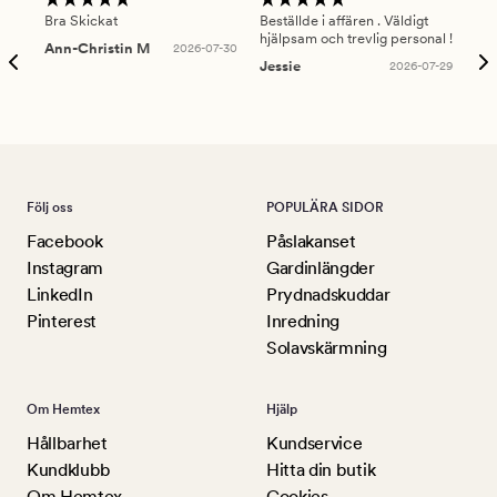
Bra Skickat
Beställde i affären . Väldigt
Smi
hjälpsam och trevlig personal !
lev
Ann-Christin M
2026-07-30
han
Jessie
2026-07-29
Lu
Följ oss
POPULÄRA SIDOR
Facebook
Påslakanset
Instagram
Gardinlängder
LinkedIn
Prydnadskuddar
Pinterest
Inredning
Solavskärmning
Om Hemtex
Hjälp
Hållbarhet
Kundservice
Kundklubb
Hitta din butik
Om Hemtex
Cookies