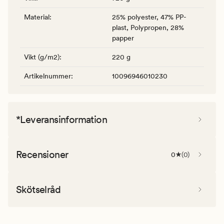
Material
:
25% polyester, 47% PP-
plast, Polypropen, 28%
papper
Vikt (g/m2)
:
220 g
Artikelnummer
:
10096946010230
*Leveransinformation
Recensioner
0
(
0
)
Skötselråd