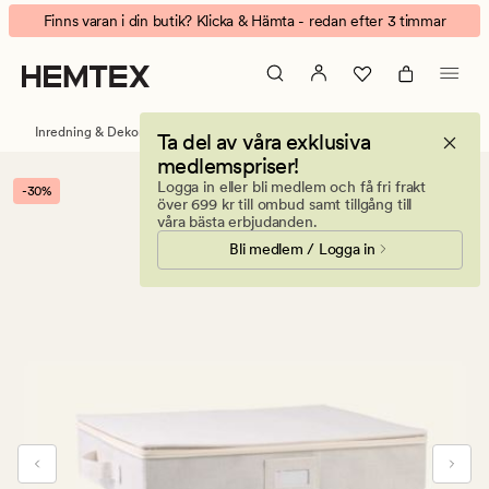
Amelia
Animerad
Finns varan i din butik? Klicka & Hämta - redan efter 3 timmar
platter
banner.
förvaringslåda
Klicka
ljus
på
natur
ESCAPE
Inredning & Dekorationer
Förvaring
Förvaringslådor
Ta del av våra exklusiva
för
medlemspriser!
att
Logga in eller bli medlem och få fri frakt
-30%
pausa.
över 699 kr till ombud samt tillgång till
våra bästa erbjudanden.
Bli medlem / Logga in