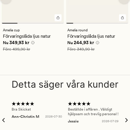
Amelia cup
Amelia round
Förvaringslåda ljus natur
Förvaringslåda ljus natur
Nuvarande pris
349,93 kr
Nuvarande pris
244,93 kr
349,93 kr
244,93 kr
Nu
Nu
Ordinarie pris
499,90 kr
Ordinarie pris
349,90 kr
Före
499,90 kr
Före
349,90 kr
Detta säger våra kunder
Bra Skickat
Beställde i affären . Väldigt
Smi
hjälpsam och trevlig personal !
lev
Ann-Christin M
2026-07-30
han
Jessie
2026-07-29
Lu