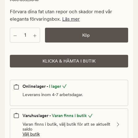
279,93
kr.
Förvara dina fat utan repor och skador med vår
Ordinarie
eleganta förvaringsbox.
Läs mer
pris
399,90
Antal
Köp
kr
KLICKA & HÄMTA I BUTIK
Onlinelager -
I lager
Leverans inom 4-7 arbetsdagar.
Varuhuslager -
Varan finns i butik
Varan finns i butik, välj butik för att se aktuellt
saldo
Välj butik