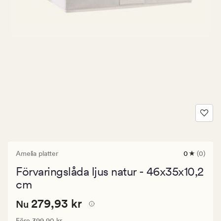
Amelia platter
0
(0)
0
omdömen
Förvaringslåda ljus natur - 46x35x10,2
med
ett
cm
genomsnitt
betyg
Nuvarande
Nuvarande pris
279,93 kr
279,93 kr
Nu
på
0
pris
Ordinarie pris
399,90 kr
Före
399,90 kr