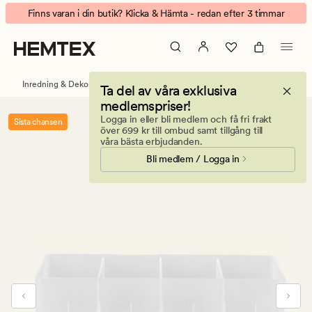
Tilde
Animerad
Finns varan i din butik? Klicka & Hämta - redan efter 3 timmar
förvaringslåda
banner.
frostad
Klicka
på
ESCAPE
Inredning & Dekorationer
Förvaring
Förvaringslådor
Ta del av våra exklusiva
för
medlemspriser!
att
Logga in eller bli medlem och få fri frakt
Sista chansen
pausa.
över 699 kr till ombud samt tillgång till
våra bästa erbjudanden.
Bli medlem / Logga in