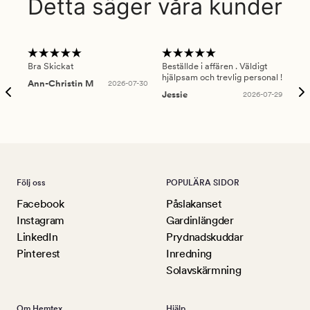
Detta säger våra kunder
Bra Skickat
Beställde i affären . Väldigt
Smi
hjälpsam och trevlig personal !
lev
Ann-Christin M
2026-07-30
han
Jessie
2026-07-29
Lu
Följ oss
POPULÄRA SIDOR
Facebook
Påslakanset
Instagram
Gardinlängder
LinkedIn
Prydnadskuddar
Pinterest
Inredning
Solavskärmning
Om Hemtex
Hjälp