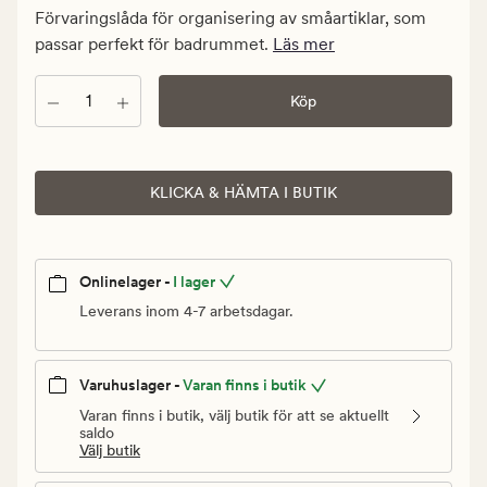
kr.
Förvaringslåda för organisering av småartiklar, som
Ordinarie
passar perfekt för badrummet.
Läs mer
pris
30
Antal
Köp
kr
KLICKA & HÄMTA I BUTIK
Onlinelager -
I lager
Leverans inom 4-7 arbetsdagar.
Varuhuslager -
Varan finns i butik
Varan finns i butik, välj butik för att se aktuellt
saldo
Välj butik