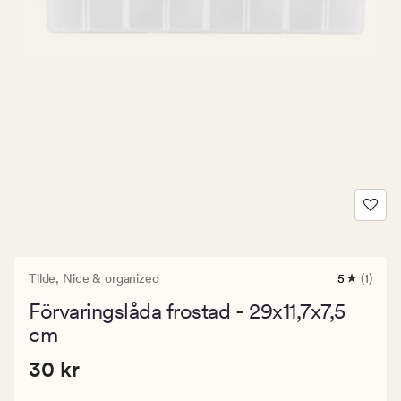
Tilde,
Nice & organized
5
(1)
1
omdöme
Förvaringslåda frostad - 29x11,7x7,5
med
ett
cm
genomsnit
betyg
Pris
Pris
30 kr
30 kr
på
5
30