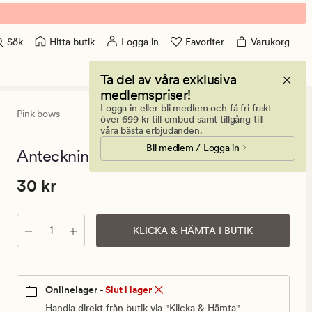
Hitta butik
Logga in
Favoriter
Varukorg
Sök
Ta del av våra exklusiva
medlemspriser!
Logga in eller bli medlem och få fri frakt
Pink bows
0
(0)
0
över 699 kr till ombud samt tillgång till
omdömen
våra bästa erbjudanden.
med
Bli medlem / Logga in
ett
Anteckningsblock rosa - 14x20cm
genomsnitt
betyg
Pris
Pris
30 kr
30 kr
på
0
30
kr.
Antal
Ordinarie
KLICKA & HÄMTA I BUTIK
pris
30
kr
Onlinelager -
Slut i lager
Handla direkt från butik via "Klicka & Hämta"