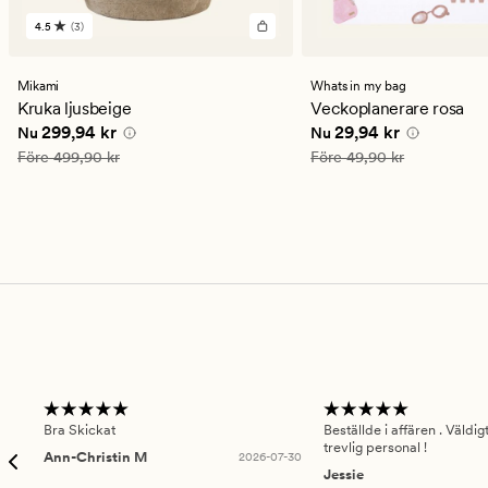
4.5
(3)
3
omdömen
med
ett
Mikami
Whats in my bag
genomsnittligt
Kruka ljusbeige
Veckoplanerare rosa
betyg
Nuvarande pris
299,94 kr
Nuvarande pris
29,94 
299,94 kr
29,94 kr
Nu
Nu
på
4.5
Ordinarie pris
499,90 kr
Ordinarie pris
49,90 kr
Före
499,90 kr
Före
49,90 kr
Bra Skickat
Beställde i affären . Väldi
trevlig personal !
Ann-Christin M
2026-07-30
Jessie