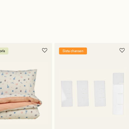
ris
Sista chansen