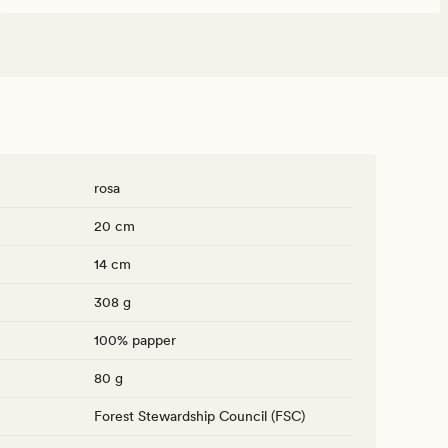
rosa
20 cm
14 cm
308 g
100% papper
80 g
Forest Stewardship Council (FSC)