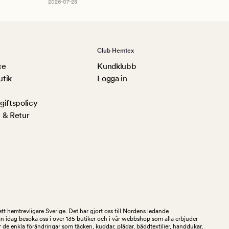
2026-07-28
Club Hemtex
ce
Kundklubb
utik
Logga in
iftspolicy
 & Retur
tt hemtrevligare Sverige. Det har gjort oss till Nordens ledande
an idag besöka oss i över 135 butiker och i vår webbshop som alla erbjuder
 de enkla förändringar som täcken, kuddar, plädar, bäddtextilier, handdukar,