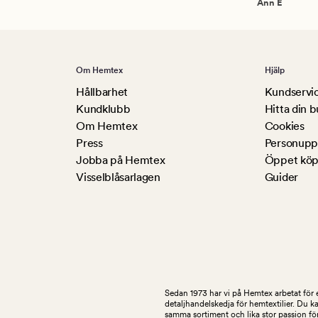
Ann E
Om Hemtex
Hjälp
Hållbarhet
Kundservi
Kundklubb
Hitta din b
Om Hemtex
Cookies
Press
Personuppg
Jobba på Hemtex
Öppet köp
Visselblåsarlagen
Guider
Sedan 1973 har vi på Hemtex arbetat för e
detaljhandelskedja för hemtextilier. Du k
samma sortiment och lika stor passion för