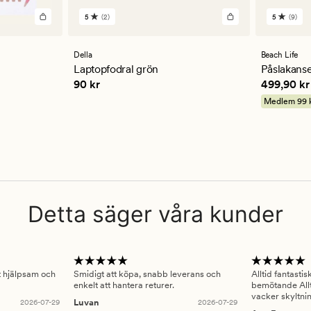
5
(2)
5
(9)
2
9
omdömen
omdöm
med
med
ett
ett
Della
Beach Life
genomsnittligt
genomsn
Laptopfodral grön
Påslakanse
betyg
betyg
kr
Pris
90 kr
Pris
499,9
90 kr
499,90 kr
på
på
5
5
Medlem
99 
Detta säger våra kunder
gt hjälpsam och
Smidigt att köpa, snabb leverans och
Alltid fantasti
enkelt att hantera returer.
bemötande Allt
vacker skyltni
2026-07-29
Luvan
2026-07-29