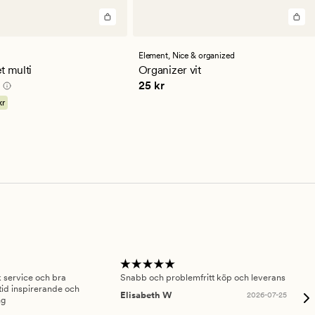
en
Element,
Nice & organized
ittligt
t multi
Organizer vit
0 kr
Pris
25 kr
25 kr
kr
sk service och bra
Snabb och problemfritt köp och leverans
Had
id inspirerande och
fru
Elisabeth W
2026-07-25
ng
Am