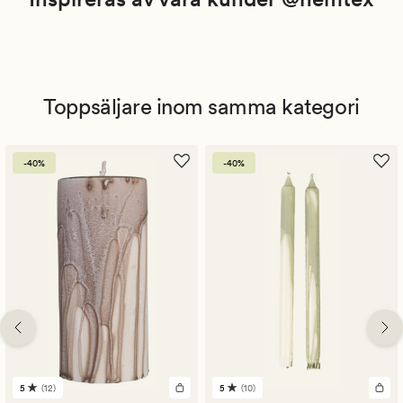
Toppsäljare inom samma kategori
-40%
-40%
5
(12)
5
(10)
12
10