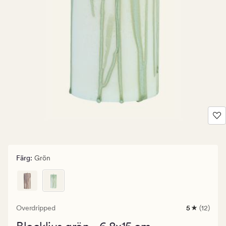
Färg
:
Grön
Overdripped
5
(12)
12
omdömen