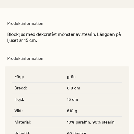
Produktinformation
Blockljus med dekorativt mönster av stearin. Längden på
ljuset är 15 cm.
Produktinformation
Färg
:
grön
Bredd
:
6.8 cm
Höjd
:
15 cm
Vikt
:
510 g
Material
:
10% paraffin, 90% stearin
Brinntid
:
60 timmar