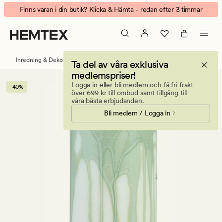
Overdripped
Animerad
Finns varan i din butik? Klicka & Hämta - redan efter 3 timmar
blockljus
banner.
grön
Klicka
på
ESCAPE
Inredning & Dekorationer
Ljus & doftljus
Blockljus
Ta del av våra exklusiva
för
medlemspriser!
att
Logga in eller bli medlem och få fri frakt
-40%
pausa.
över 699 kr till ombud samt tillgång till
våra bästa erbjudanden.
Bli medlem / Logga in