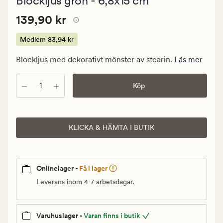
Blockljus grön - 6,8x15 cm
med
ett
Pris
Pris
139,90 kr
genomsnitt
139,90 kr
betyg
139,90
på
kr.
Medlem
83,94 kr
5
Medlem
Blockljus med dekorativt mönster av stearin.
Läs mer
83,94
kr
Antal
Köp
KLICKA & HÄMTA I BUTIK
Onlinelager -
Få i lager
Leverans inom 4-7 arbetsdagar.
Varuhuslager -
Varan finns i butik