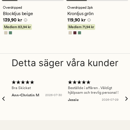
omdömen
omdömen
med
med
Overdripped
Overdripped 2pk
ett
ett
Blockljus beige
Kronljus grön
genomsnittligt
genomsnittligt
Pris
139,90 kr
Pris
119,90 kr
139,90 kr
119,90 kr
betyg
betyg
på
på
Medlem
83,94 kr
Medlem
71,94 kr
5
5
Detta säger våra kunder
Bra Skickat
Beställde i affären . Väldigt
Smi
hjälpsam och trevlig personal !
lev
Ann-Christin M
2026-07-30
han
Jessie
2026-07-29
Lu