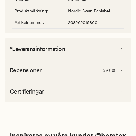
Produktmärkning
:
Nordic Swan Ecolabel
Artikelnummer
:
208262015800
*Leveransinformation
Recensioner
5
(
12
)
Certifieringar
Inspireras av våra kunder @hemtex