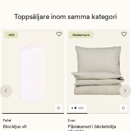
Toppsäljare inom samma kategori
-40%
Medlemspris
4
(83)
83
omdömen
med
Pallet
Evan
ett
Blockljus vit
Påslakanset i bäckebölja
genomsnittligt