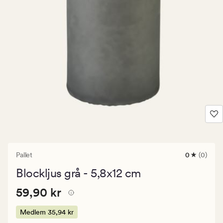
Pallet
0
(0)
0
omdömen
Blockljus grå - 5,8x12 cm
med
ett
Pris
Pris
59,90 kr
genomsnitt
59,90 kr
betyg
59,90
på
kr.
Medlem
35,94 kr
0