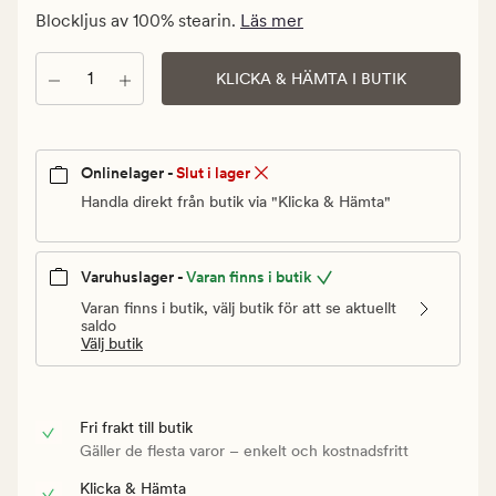
Medlem
Blockljus av 100% stearin.
Läs mer
35,94
kr
Antal
KLICKA & HÄMTA I BUTIK
Onlinelager -
Slut i lager
Handla direkt från butik via "Klicka & Hämta"
Varuhuslager -
Varan finns i butik
Varan finns i butik, välj butik för att se aktuellt
saldo
Välj butik
Fri frakt till butik
Gäller de flesta varor – enkelt och kostnadsfritt
Klicka & Hämta