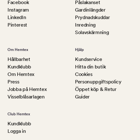
Facebook
Påslakanset
Instagram
Gardinlängder
LinkedIn
Prydnadskuddar
Pinterest
Inredning
Solavskärmning
Om Hemtex
Hjälp
Hållbarhet
Kundservice
Kundklubb
Hitta din butik
Om Hemtex
Cookies
Press
Personuppgiftspolicy
Jobba på Hemtex
Öppet köp & Retur
Visselblåsarlagen
Guider
Club Hemtex
Kundklubb
Logga in