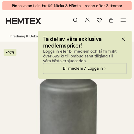
Pallet
Animerad
Finns varan i din butik? Klicka & Hämta - redan efter 3 timmar
blockljus
banner.
grå
Klicka
på
ESCAPE
Inredning & Dekorationer
Ljus & doftljus
Blockljus
Ta del av våra exklusiva
för
medlemspriser!
att
Logga in eller bli medlem och få fri frakt
-40%
pausa.
över 699 kr till ombud samt tillgång till
våra bästa erbjudanden.
Bli medlem / Logga in