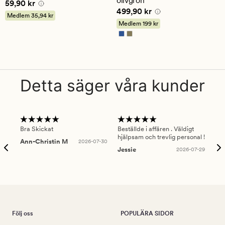
olivgrön
Pris
59,90 kr
59,90 kr
betyg
Pris
499,90 kr
499,90 kr
på
Medlem
35,94 kr
4
Medlem
199 kr
Detta säger våra kunder
Bra Skickat
Beställde i affären . Väldigt
Smi
hjälpsam och trevlig personal !
lev
Ann-Christin M
2026-07-30
han
Jessie
2026-07-29
Lu
Följ oss
POPULÄRA SIDOR