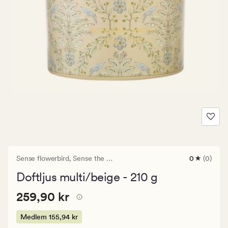
Sense flowerbird,
Sense the Moment
0
(0)
0
omdömen
Doftljus multi/beige - 210 g
med
ett
Pris
Pris
259,90 kr
genomsnitt
259,90 kr
betyg
259,90
på
kr.
Medlem
155,94 kr
0