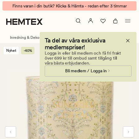
Sense
Animerad
Finns varan i din butik? Klicka & Hämta - redan efter 3 timmar
flowerbird
banner.
doftljus
Klicka
multi/beige
på
ESCAPE
Inredning & Dekorationer
Ljus & doftljus
Doftljus
Ta del av våra exklusiva
för
medlemspriser!
att
Nyhet
-40%
Logga in eller bli medlem och få fri frakt
pausa.
över 699 kr till ombud samt tillgång till
våra bästa erbjudanden.
Bli medlem / Logga in