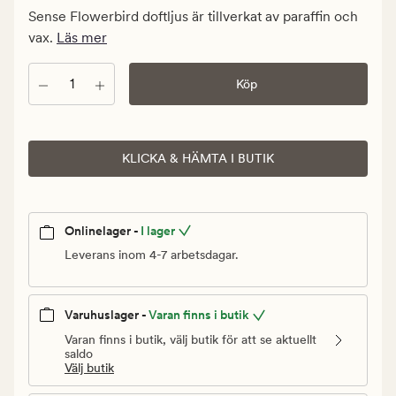
Medlem
Sense Flowerbird doftljus är tillverkat av paraffin och
155,94
vax.
Läs mer
kr
Antal
Köp
KLICKA & HÄMTA I BUTIK
Onlinelager -
I lager
Leverans inom 4-7 arbetsdagar.
Varuhuslager -
Varan finns i butik
Varan finns i butik, välj butik för att se aktuellt
saldo
Välj butik