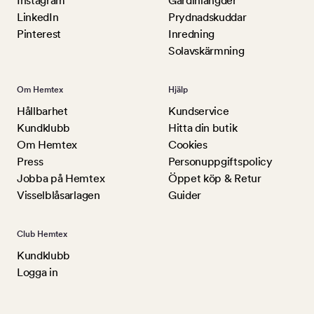
Instagram
Gardinlängder
LinkedIn
Prydnadskuddar
Pinterest
Inredning
Solavskärmning
Om Hemtex
Hjälp
Hållbarhet
Kundservice
Kundklubb
Hitta din butik
Om Hemtex
Cookies
Press
Personuppgiftspolicy
Jobba på Hemtex
Öppet köp & Retur
Visselblåsarlagen
Guider
Club Hemtex
Kundklubb
Logga in