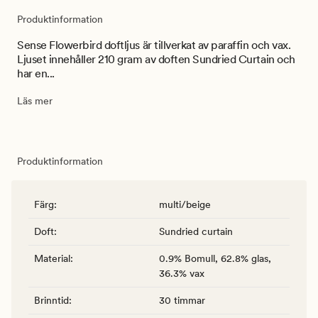
Produktinformation
Sense Flowerbird doftljus är tillverkat av paraffin och vax.
Ljuset innehåller 210 gram av doften Sundried Curtain och
har en...
Läs mer
Produktinformation
Färg
:
multi/beige
Doft
:
Sundried curtain
Material
:
0.9% Bomull, 62.8% glas,
36.3% vax
Brinntid
:
30 timmar