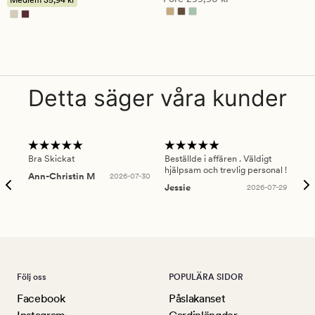
3.5
Detta säger våra kunder
Bra Skickat
Beställde i affären . Väldigt
Smi
hjälpsam och trevlig personal !
lev
Ann-Christin M
2026-07-30
han
Jessie
2026-07-29
Lu
Följ oss
POPULÄRA SIDOR
Facebook
Påslakanset