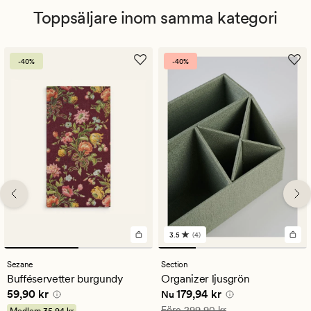
Toppsäljare inom samma kategori
-40%
-40%
3.5
(4)
4
omdömen
med
Sezane
Section
ett
Bufféservetter burgundy
Organizer ljusgrön
genomsnittligt
Pris
59,90 kr
Nuvarande pris
179,94 kr
59,90 kr
179,94 kr
betyg
Nu
på
Ordinarie pris
299,90 kr
Före
299,90 kr
Medlem
35,94 kr