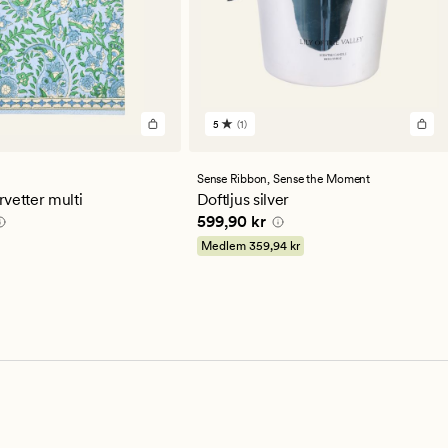
5
(1)
1
omdömen
med
ett
Sense Ribbon,
Sense the Moment
genomsnittligt
vetter multi
Doftljus silver
betyg
 kr
Pris
599,90 kr
599,90 kr
på
5
Medlem
359,94 kr