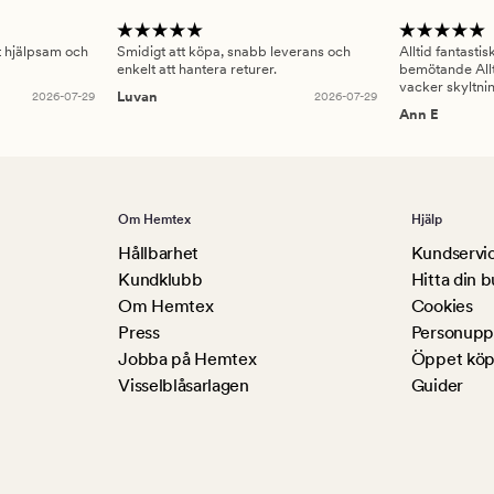
gt hjälpsam och
Smidigt att köpa, snabb leverans och
Alltid fantasti
enkelt att hantera returer.
bemötande Allt
vacker skyltni
2026-07-29
Luvan
2026-07-29
Ann E
Om Hemtex
Hjälp
Hållbarhet
Kundservi
Kundklubb
Hitta din b
Om Hemtex
Cookies
Press
Personuppg
Jobba på Hemtex
Öppet köp
Visselblåsarlagen
Guider