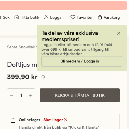
Hitta butik
Logga in
Favoriter
Varukorg
Sök
Ta del av våra exklusiva
medlemspriser!
Logga in eller bli medlem och få fri frakt
Sense Snowball dome,
Sense the Moment
0
(0)
0
över 699 kr till ombud samt tillgång till
omdömen
våra bästa erbjudanden.
med
Bli medlem / Logga in
ett
Doftljus multi/grön - 165 g
genomsnitt
betyg
Pris
Pris
399,90 kr
399,90 kr
på
0
399,90
kr.
Antal
Ordinarie
KLICKA & HÄMTA I BUTIK
pris
399,90
kr
Onlinelager -
Slut i lager
Handla direkt från butik via "Klicka & Hämta"