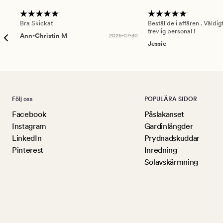
Bra Skickat
Beställde i affären . Väldi
trevlig personal !
Ann-Christin M
2026-07-30
Jessie
Följ oss
POPULÄRA SIDOR
Facebook
Påslakanset
Instagram
Gardinlängder
LinkedIn
Prydnadskuddar
Pinterest
Inredning
Solavskärmning