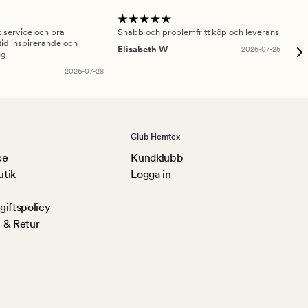
sk service och bra
Snabb och problemfritt köp och leverans
Had
id inspirerande och
fru
Elisabeth W
2026-07-25
ng
Am
2026-07-28
Club Hemtex
ce
Kundklubb
utik
Logga in
iftspolicy
 & Retur