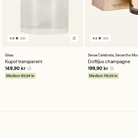
4.5
(29)
4.5
(33)
29
33
omdömen
omdömen
med
med
ett
ett
Glass
Sense Celebrate,
Sense the Mo
genomsnittligt
genomsnittligt
Kupol transparent
Doftljus champagne
betyg
betyg
Pris
149,90 kr
Pris
199,90 kr
149,90 kr
199,90 kr
på
på
4.5
4.5
Medlem
89,94 kr
Medlem
119,94 kr