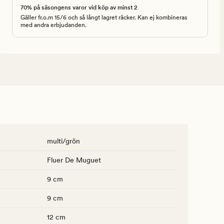
70% på säsongens varor vid köp av minst 2
Gäller fr.o.m 15/6 och så långt lagret räcker. Kan ej kombineras
med andra erbjudanden.
multi/grön
Fluer De Muguet
9 cm
9 cm
12 cm