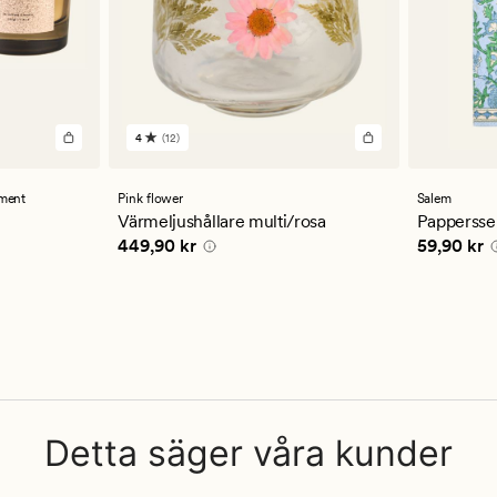
4
(12)
12
omdömen
med
ett
ment
Pink flower
Salem
genomsnittligt
Värmeljushållare multi/rosa
Pappersser
betyg
Pris
449,90 kr
Pris
59,90
449,90 kr
59,90 kr
på
4
Detta säger våra kunder