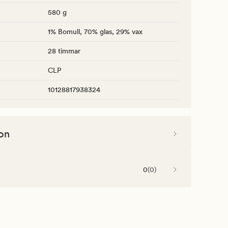
580 g
1% Bomull, 70% glas, 29% vax
28 timmar
CLP
10128817938324
on
0
(
0
)