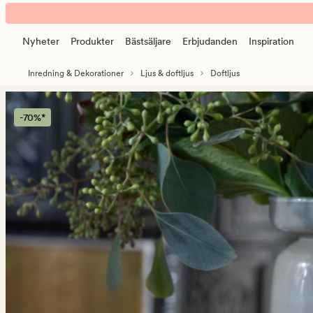
Sense
Animerad
Snowball
banner.
dome
Nyheter
Produkter
Bästsäljare
Erbjudanden
Inspiration
Klicka
doftljus
på
multi/grön
Inredning & Dekorationer
Ljus & doftljus
Doftljus
ESCAPE
för
att
-70%*
pausa.