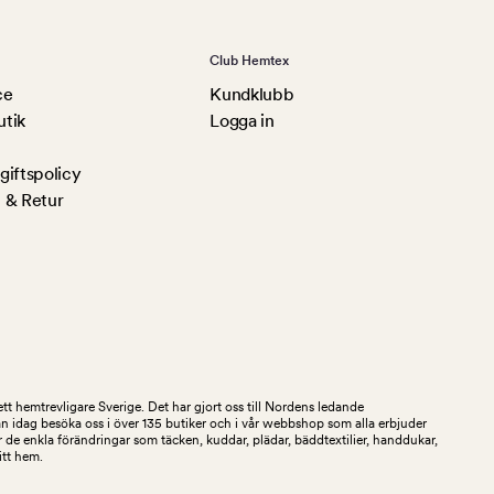
Club Hemtex
ce
Kundklubb
utik
Logga in
iftspolicy
 & Retur
tt hemtrevligare Sverige. Det har gjort oss till Nordens ledande
an idag besöka oss i över 135 butiker och i vår webbshop som alla erbjuder
 de enkla förändringar som täcken, kuddar, plädar, bäddtextilier, handdukar,
ditt hem.