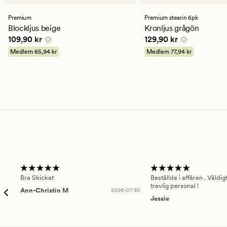
omdömen
omdömen
med
med
ett
ett
Premium
Premium stearin 6pk
genomsnittligt
genomsnittligt
Blockljus beige
Kronljus grågön
betyg
betyg
Pris
109,90 kr
Pris
129,90 kr
109,90 kr
129,90 kr
på
på
4.5
4.5
Medlem
65,94 kr
Medlem
77,94 kr
Bra Skickat
Beställde i affären . Väldi
trevlig personal !
Ann-Christin M
2026-07-30
Jessie