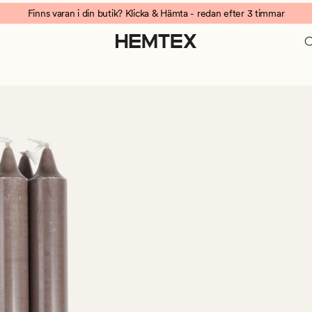
Finns varan i din butik? Klicka & Hämta - redan efter 3 timmar