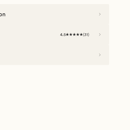
on
4.5
(
31
)