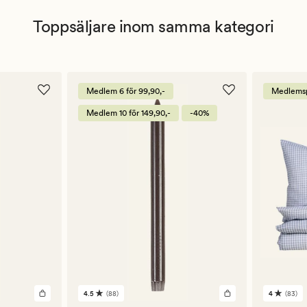
Toppsäljare inom samma kategori
Medlem 6 för 99,90,-
Medlemsp
Medlem 10 för 149,90,-
-40%
4.5
(88)
4
(83)
88
83