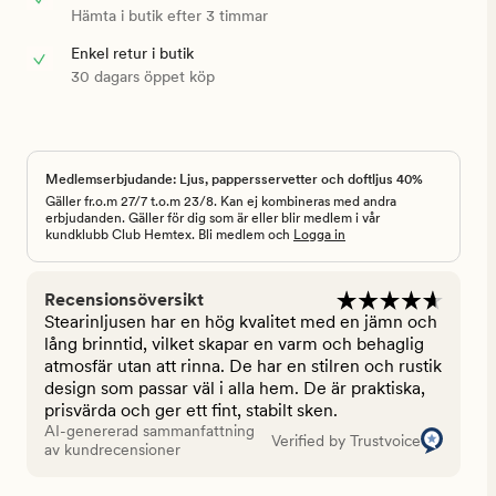
Hämta i butik efter 3 timmar
Enkel retur i butik
30 dagars öppet köp
Medlemserbjudande: Ljus, pappersservetter och doftljus 40%
Gäller fr.o.m 27/7 t.o.m 23/8. Kan ej kombineras med andra
erbjudanden. Gäller för dig som är eller blir medlem i vår
kundklubb Club Hemtex. Bli medlem och
Logga in
Recensionsöversikt
Stearinljusen har en hög kvalitet med en jämn och
lång brinntid, vilket skapar en varm och behaglig
atmosfär utan att rinna. De har en stilren och rustik
design som passar väl i alla hem. De är praktiska,
prisvärda och ger ett fint, stabilt sken.
AI-genererad sammanfattning
Verified by Trustvoice
av kundrecensioner