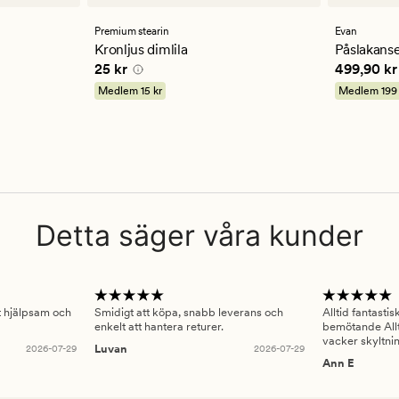
omdömen
omdöm
med
med
ett
ett
Premium stearin
Evan
genomsnittligt
genomsn
Kronljus dimlila
Påslakanse
betyg
betyg
Pris
25 kr
Pris
499,9
25 kr
499,90 kr
på
på
4.5
4
Medlem
15 kr
Medlem
199
Detta säger våra kunder
gt hjälpsam och
Smidigt att köpa, snabb leverans och
Alltid fantasti
enkelt att hantera returer.
bemötande Allt
vacker skyltni
2026-07-29
Luvan
2026-07-29
Ann E