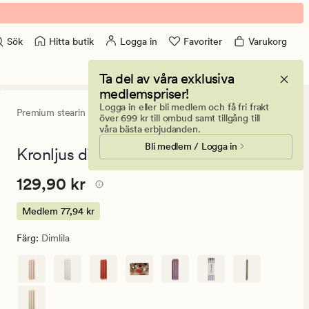
Hitta butik
Logga in
Favoriter
Varukorg
Sök
Ta del av våra exklusiva
medlemspriser!
Logga in eller bli medlem och få fri frakt
Premium stearin 6pk
4.5
(31)
31
över 699 kr till ombud samt tillgång till
omdömen
våra bästa erbjudanden.
med
Bli medlem / Logga in
ett
Kronljus dimlila - 24 cm
genomsnittli
betyg
Pris
Pris
129,90 kr
129,90 kr
på
4.5
129,90
kr.
Medlem
77,94 kr
Medlem
Färg
:
Dimlila
77,94
kr