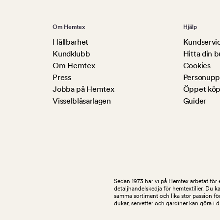
Om Hemtex
Hjälp
Hållbarhet
Kundservi
Kundklubb
Hitta din b
Om Hemtex
Cookies
Press
Personuppg
Jobba på Hemtex
Öppet köp
Visselblåsarlagen
Guider
Sedan 1973 har vi på Hemtex arbetat för e
detaljhandelskedja för hemtextilier. Du k
samma sortiment och lika stor passion för
dukar, servetter och gardiner kan göra i 