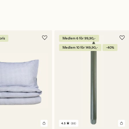
ris
Medlem 6 för 99,90,-
Medlem 10 för 149,90,-
-40%
4.5
(88)
88