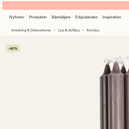
Premium
Animerad
stearin
banner.
6pk
Nyheter
Produkter
Bästsäljare
Erbjudanden
Inspiration
Klicka
kronljus
på
dimlila
Inredning & Dekorationer
Ljus & doftljus
Kronljus
ESCAPE
för
att
-40%
pausa.