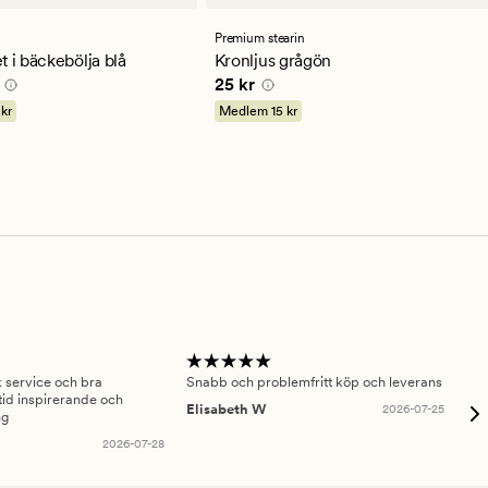
en
omdömen
med
ett
Premium stearin
ittligt
genomsnittligt
t i bäckebölja blå
Kronljus grågön
betyg
0 kr
Pris
25 kr
25 kr
på
4.5
 kr
Medlem
15 kr
sk service och bra
Snabb och problemfritt köp och leverans
Had
id inspirerande och
fru
Elisabeth W
2026-07-25
ng
Am
2026-07-28