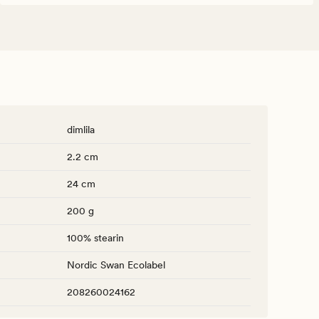
dimlila
2.2 cm
24 cm
200 g
100% stearin
Nordic Swan Ecolabel
208260024162