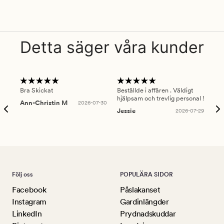
Detta säger våra kunder
Bra Skickat
Beställde i affären . Väldigt
Smi
hjälpsam och trevlig personal !
lev
Ann-Christin M
2026-07-30
han
Jessie
2026-07-29
Lu
Följ oss
POPULÄRA SIDOR
Facebook
Påslakanset
Instagram
Gardinlängder
LinkedIn
Prydnadskuddar