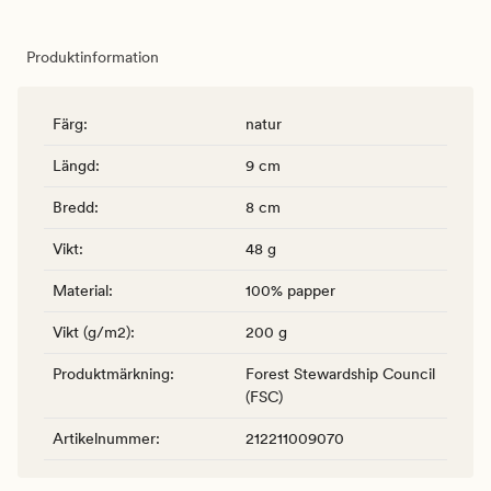
Produktinformation
Färg
:
natur
Längd
:
9 cm
Bredd
:
8 cm
Vikt
:
48 g
Material
:
100% papper
Vikt (g/m2)
:
200 g
Produktmärkning
:
Forest Stewardship Council
(FSC)
Artikelnummer
:
212211009070