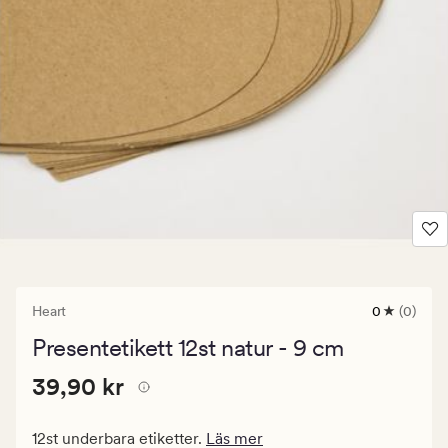
Heart
0
(0)
0
omdömen
Presentetikett 12st natur - 9 cm
med
ett
Pris
Pris
39,90 kr
genomsnitt
39,90 kr
betyg
39,90
på
kr.
0
12st underbara etiketter.
Läs mer