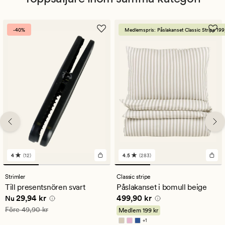
-40%
Medlemspris: Påslakanset Classic Stripe 199
4
(12)
4.5
(283)
12
283
omdömen
omdömen
med
med
Strimler
Classic stripe
ett
ett
Till presentsnören svart
Påslakanset i bomull beige
genomsnittligt
genomsnittligt
Nuvarande pris
29,94 kr
Pris
499,90 kr
29,94 kr
499,90 kr
betyg
betyg
Nu
på
på
Ordinarie pris
49,90 kr
Före
49,90 kr
Medlem
199 kr
4
4.5
+
1
Finns i fler färger