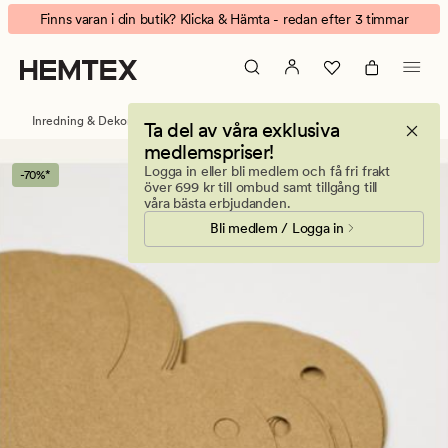
Heart
Animerad
Finns varan i din butik? Klicka & Hämta - redan efter 3 timmar
presentetikett
banner.
12st
Klicka
natur
på
ESCAPE
Inredning & Dekorationer
Present och festtillbehör
Ta del av våra exklusiva
för
medlemspriser!
att
Logga in eller bli medlem och få fri frakt
-70%*
pausa.
över 699 kr till ombud samt tillgång till
våra bästa erbjudanden.
Bli medlem / Logga in