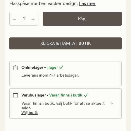
kr.
Flaskpåse med en vacker design.
Läs mer
Ordinarie
pris
Antal
Köp
39,90
kr
KLICKA & HÄMTA I BUTIK
Onlinelager -
I lager
Leverans inom 4-7 arbetsdagar.
Varuhuslager -
Varan finns i butik
Varan finns i butik, välj butik för att se aktuellt
saldo
Välj butik