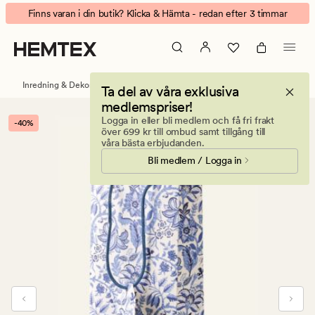
Marianne
Animerad
Finns varan i din butik? Klicka & Hämta - redan efter 3 timmar
flaskpåse
banner.
multi/blå
Klicka
på
ESCAPE
Inredning & Dekorationer
Present och festtillbehör
Ta del av våra exklusiva
för
medlemspriser!
att
Logga in eller bli medlem och få fri frakt
-40%
pausa.
över 699 kr till ombud samt tillgång till
våra bästa erbjudanden.
Bli medlem / Logga in