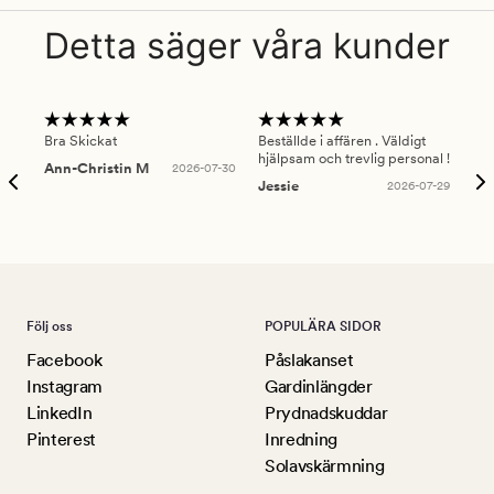
Detta säger våra kunder
Bra Skickat
Beställde i affären . Väldigt
Smi
hjälpsam och trevlig personal !
lev
Ann-Christin M
2026-07-30
han
Jessie
2026-07-29
Lu
Följ oss
POPULÄRA SIDOR
Facebook
Påslakanset
Instagram
Gardinlängder
LinkedIn
Prydnadskuddar
Pinterest
Inredning
Solavskärmning