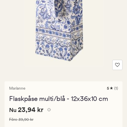
Marianne
5
(1)
1
omdöme
Flaskpåse multi/blå - 12x36x10 cm
med
ett
Nuvarande
Nuvarande pris
23,94 kr
genomsnit
23,94 kr
Nu
betyg
pris
på
Ordinarie pris
39,90 kr
Före
39,90 kr
23,94
5