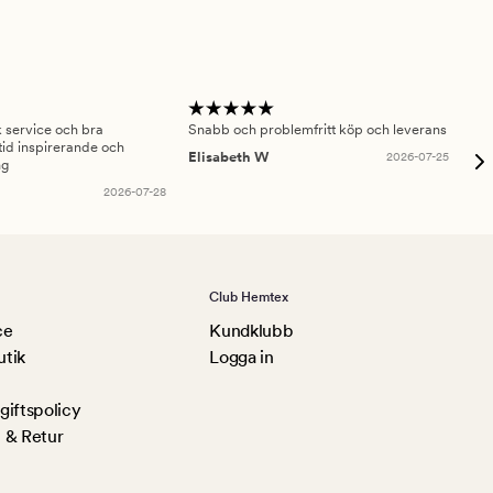
sk service och bra
Snabb och problemfritt köp och leverans
Had
id inspirerande och
fru
Elisabeth W
2026-07-25
ng
Am
2026-07-28
Club Hemtex
ce
Kundklubb
utik
Logga in
iftspolicy
 & Retur