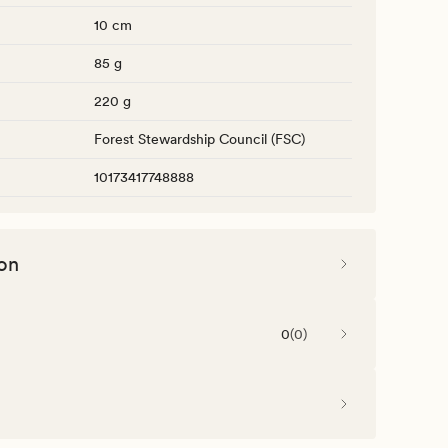
10 cm
85 g
220 g
Forest Stewardship Council (FSC)
10173417748888
on
0
(
0
)