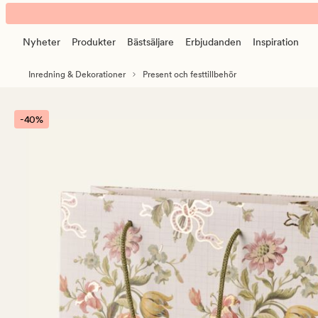
Sezane
Animerad
presentpåse
banner.
multi
Nyheter
Produkter
Bästsäljare
Erbjudanden
Inspiration
Klicka
på
Inredning & Dekorationer
Present och festtillbehör
ESCAPE
för
att
-40%
pausa.