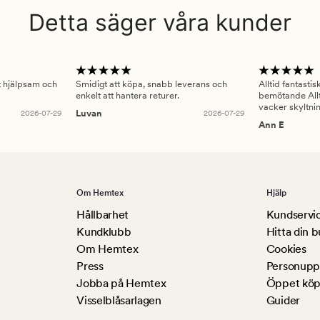
Detta säger våra kunder
gt hjälpsam och
Smidigt att köpa, snabb leverans och
Alltid fantasti
enkelt att hantera returer.
bemötande Allt
vacker skyltni
2026-07-29
Luvan
2026-07-29
Ann E
Om Hemtex
Hjälp
Hållbarhet
Kundservi
Kundklubb
Hitta din b
Om Hemtex
Cookies
Press
Personuppg
Jobba på Hemtex
Öppet köp
Visselblåsarlagen
Guider