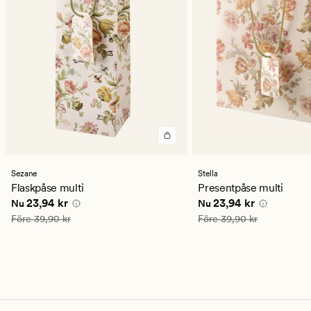
Sezane
Stella
Flaskpåse multi
Presentpåse multi
Nuvarande pris
23,94 kr
Nuvarande pris
23,94 
23,94 kr
23,94 kr
Nu
Nu
Ordinarie pris
39,90 kr
Ordinarie pris
39,90 kr
Före
39,90 kr
Före
39,90 kr