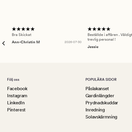
Bra Skickat
Beställde i affären . Väldi
trevlig personal !
Ann-Christin M
2026-07-30
Jessie
Följ oss
POPULÄRA SIDOR
Facebook
Påslakanset
Instagram
Gardinlängder
LinkedIn
Prydnadskuddar
Pinterest
Inredning
Solavskärmning