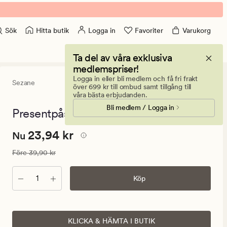
Hitta butik
Logga in
Favoriter
Varukorg
Sök
Ta del av våra exklusiva
medlemspriser!
Logga in eller bli medlem och få fri frakt
Sezane
0
(0)
0
över 699 kr till ombud samt tillgång till
omdömen
våra bästa erbjudanden.
med
Bli medlem / Logga in
ett
Presentpåse multi - 24x29x10 cm
genomsnitt
betyg
Nuvarande
Nuvarande pris
23,94 kr
23,94 kr
på
Nu
0
pris
Ordinarie pris
39,90 kr
Före
39,90 kr
23,94
kr.
Antal
Köp
Ordinarie
pris
39,90
kr
KLICKA & HÄMTA I BUTIK