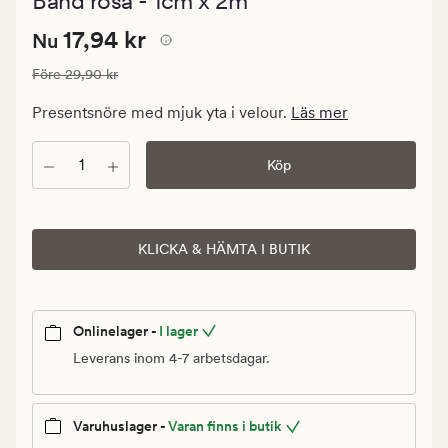
Band rosa - 1cm x 2m
med
ett
Nuvarande
Nuvarande pris
17,94 kr
genomsnittl
17,94 kr
Nu
betyg
pris
på
Ordinarie pris
29,90 kr
Före
29,90 kr
17,94
4.5
kr.
Presentsnöre med mjuk yta i velour.
Läs mer
Ordinarie
pris
Antal
Köp
29,90
kr
KLICKA & HÄMTA I BUTIK
Onlinelager -
I lager
Leverans inom 4-7 arbetsdagar.
Varuhuslager -
Varan finns i butik