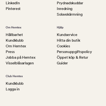
LinkedIn
Prydnadskuddar
Pinterest
Inredning
Solavskärmning
Om Hemtex
Hjälp
Hållbarhet
Kundservice
Kundklubb
Hitta din butik
Om Hemtex
Cookies
Press
Personuppgiftspolicy
Jobba på Hemtex
Öppet köp & Retur
Visselblåsarlagen
Guider
Club Hemtex
Kundklubb
Logga in