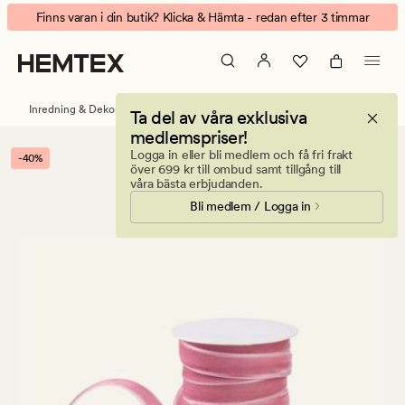
Velvet
Animerad
Finns varan i din butik? Klicka & Hämta - redan efter 3 timmar
band
banner.
rosa
Klicka
på
ESCAPE
Inredning & Dekorationer
Present och festtillbehör
Ta del av våra exklusiva
för
medlemspriser!
att
Logga in eller bli medlem och få fri frakt
-40%
pausa.
över 699 kr till ombud samt tillgång till
våra bästa erbjudanden.
Bli medlem / Logga in