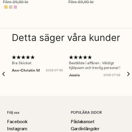
Ordinarie pris
29,90 kr
Ordinarie pris
59,90 kr
Före
29,90 kr
Före
59,90 kr
4.5
4.5
Detta säger våra kunder
Bra Skickat
Beställde i affären . Väldigt
Smi
hjälpsam och trevlig personal !
lev
Ann-Christin M
2026-07-30
han
Jessie
2026-07-29
Lu
Följ oss
POPULÄRA SIDOR
Facebook
Påslakanset
Instagram
Gardinlängder