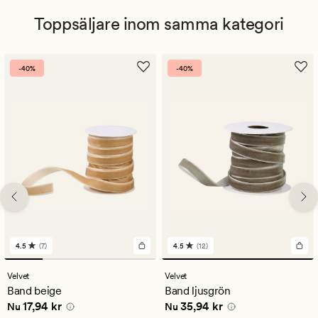
Toppsäljare inom samma kategori
-40%
-40%
4.5
(7)
4.5
(12)
7
12
omdömen
omdömen
med
med
Velvet
Velvet
ett
ett
Band beige
Band ljusgrön
genomsnittligt
genomsnittligt
Nuvarande pris
17,94 kr
Nuvarande pris
35,94 kr
17,94 kr
35,94 kr
betyg
betyg
Nu
Nu
på
på