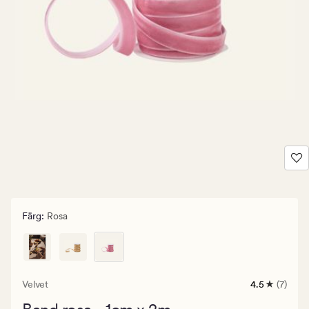
Färg
:
Rosa
Velvet
4.5
(7)
7
omdömen