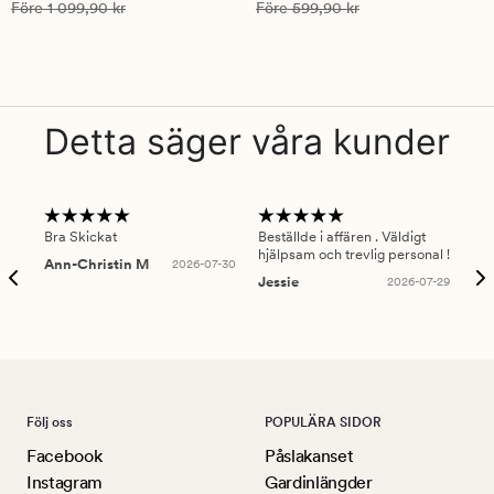
på
på
Ordinarie pris
1 099,90 kr
Ordinarie pris
599,90 kr
Före
1 099,90 kr
Före
599,90 kr
5
5
Detta säger våra kunder
Bra Skickat
Beställde i affären . Väldigt
Smi
hjälpsam och trevlig personal !
lev
Ann-Christin M
2026-07-30
han
Jessie
2026-07-29
Lu
Följ oss
POPULÄRA SIDOR
Facebook
Påslakanset
Instagram
Gardinlängder