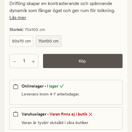
kr.
Drifting skapar en kontrasterande och spännande
Ordinarie
dynamik som fångar ögat och ger rum för tolkning.
pris
Läs mer
1
099,90
:
Storlek
70x100 cm
kr
50x70 cm
70x100 cm
Antal
Köp
Onlinelager -
I lager
Leverans inom 4-7 arbetsdagar.
Varuhuslager -
Varan finns ej i butik
Varan är tyvärr slutsåld i våra butiker