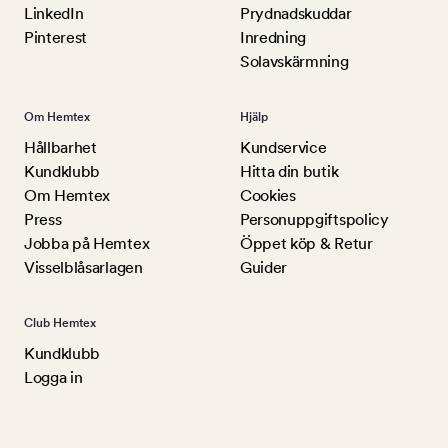
LinkedIn
Prydnadskuddar
Pinterest
Inredning
Solavskärmning
Om Hemtex
Hjälp
Hållbarhet
Kundservice
Kundklubb
Hitta din butik
Om Hemtex
Cookies
Press
Personuppgiftspolicy
Jobba på Hemtex
Öppet köp & Retur
Visselblåsarlagen
Guider
Club Hemtex
Kundklubb
Logga in