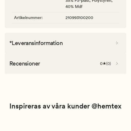
35% PS-plast, Polystyren,
40% Mdf
Artikelnummer
:
210993100200
*Leveransinformation
Recensioner
0
(
0
)
Inspireras av våra kunder @hemtex