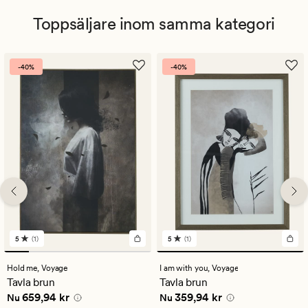
Toppsäljare inom samma kategori
-40%
-40%
5
(1)
5
(1)
1
1
omdömen
omdömen
med
med
Hold me,
Voyage
I am with you,
Voyage
ett
ett
Tavla brun
Tavla brun
genomsnittligt
genomsnittligt
Nuvarande pris
659,94 kr
Nuvarande pris
359,94 kr
659,94 kr
359,94 kr
betyg
betyg
Nu
Nu