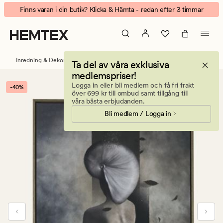
Drifting
Animerad
Finns varan i din butik? Klicka & Hämta - redan efter 3 timmar
tavla
banner.
brun
Klicka
på
ESCAPE
Inredning & Dekorationer
Tavlor
Ta del av våra exklusiva
för
medlemspriser!
att
Logga in eller bli medlem och få fri frakt
-40%
pausa.
över 699 kr till ombud samt tillgång till
våra bästa erbjudanden.
Bli medlem / Logga in