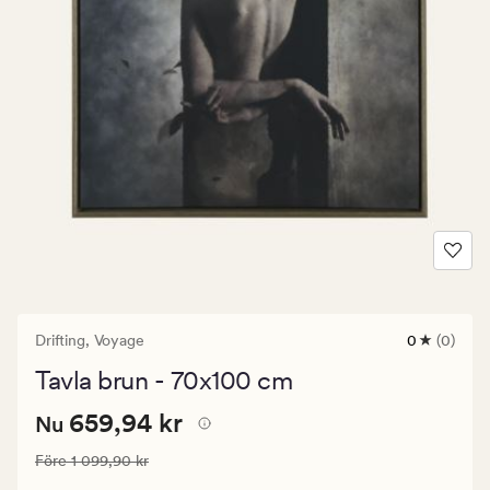
Drifting,
Voyage
0
(0)
0
omdömen
Tavla brun - 70x100 cm
med
ett
Nuvarande
Nuvarande pris
659,94 kr
genomsnitt
659,94 kr
Nu
betyg
pris
på
Ordinarie pris
1 099,90 kr
Före
1 099,90 kr
659,94
0