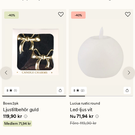
-40%
-40%
5
(1)
5
(2)
1
2
omdömen
omdömen
med
med
Bows 2pk
Lucius rustic round
ett
ett
Ljustillbehör guld
Led-ljus vit
genomsnittligt
genomsnittligt
Pris
119,90 kr
Nuvarande pris
71,94 kr
119,90 kr
71,94 kr
betyg
betyg
Nu
på
på
Ordinarie pris
119,90 kr
Före
119,90 kr
Medlem
71,94 kr
5
5