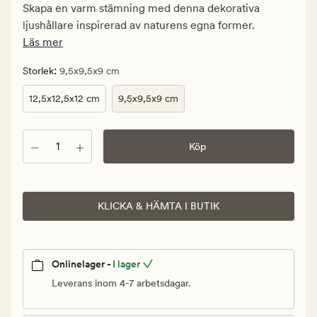
kr.
Skapa en varm stämning med denna dekorativa
Ordinarie
ljushållare inspirerad av naturens egna former.
pris
Läs mer
119,90
kr
:
Storlek
9,5x9,5x9 cm
12,5x12,5x12 cm
9,5x9,5x9 cm
Antal
Köp
KLICKA & HÄMTA I BUTIK
Onlinelager -
I lager
Leverans inom 4-7 arbetsdagar.