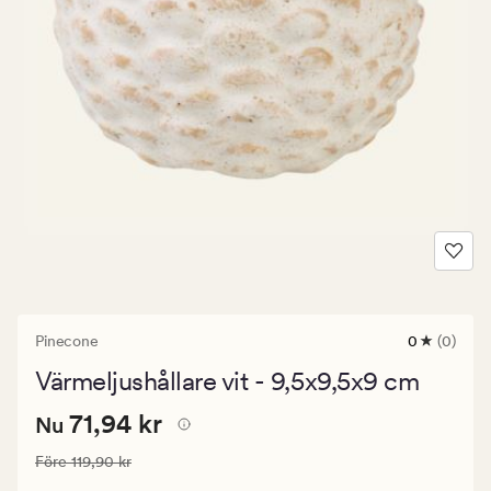
Pinecone
0
(0)
0
omdömen
Värmeljushållare vit - 9,5x9,5x9 cm
med
ett
Nuvarande
Nuvarande pris
71,94 kr
genomsnitt
71,94 kr
Nu
betyg
pris
på
Ordinarie pris
119,90 kr
Före
119,90 kr
71,94
0