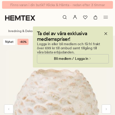
Pinecone
Animerad
Finns varan i din butik? Klicka & Hämta - redan efter 3 timmar
värmeljushållare
banner.
vit
Klicka
på
ESCAPE
Inredning & Dekorationer
Värmeljushållare & ljusstakar
Ta del av våra exklusiva
för
medlemspriser!
att
Nyhet
-40%
Logga in eller bli medlem och få fri frakt
pausa.
över 699 kr till ombud samt tillgång till
våra bästa erbjudanden.
Bli medlem / Logga in