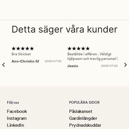
Detta säger våra kunder
Bra Skickat
Beställde i affären . Väldigt
Smi
hjälpsam och trevlig personal !
lev
Ann-Christin M
2026-07-30
han
Jessie
2026-07-29
Lu
Följ oss
POPULÄRA SIDOR
Facebook
Påslakanset
Instagram
Gardinlängder
LinkedIn
Prydnadskuddar